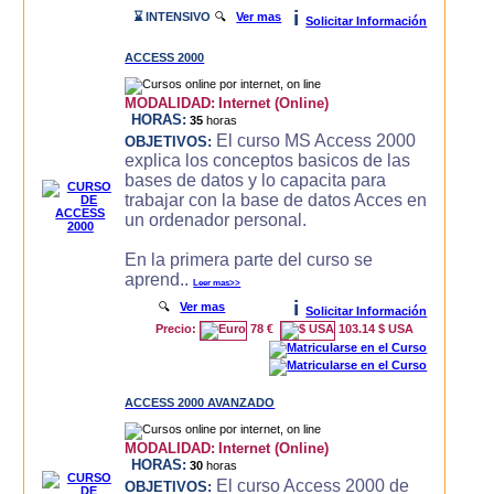
i
⌛ INTENSIVO
🔍
Ver mas
Solicitar Información
ACCESS 2000
MODALIDAD:
Internet (Online)
HORAS:
35
horas
El curso MS Access 2000
OBJETIVOS:
explica los conceptos basicos de las
bases de datos y lo capacita para
trabajar con la base de datos Acces en
un ordenador personal.
En la primera parte del curso se
aprend..
Leer mas>>
i
🔍
Ver mas
Solicitar Información
Precio:
78 €
103.14 $ USA
ACCESS 2000 AVANZADO
MODALIDAD:
Internet (Online)
HORAS:
30
horas
El curso Access 2000 de
OBJETIVOS: