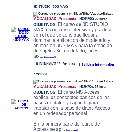
3D STUDIO (3DS MAX)
MODALIDAD:
Presencia
HORAS:
20
horas
El curso de 3D STUDIO
OBJETIVOS:
MAX, es un curso intensivo y practico
con el que se consigue llegar a
dominar la aplicacion de modelado y
animacion 3DS MAX para la creacion
de objetos 3d, modelado, luces,
text..
Leer mas>>
i
⌛ INTENSIVO
🔍
Ver mas
Solicitar Información
ACCESS
MODALIDAD:
Presencia
HORAS:
15
horas
El curso MS Access
OBJETIVOS:
explica los conceptos basicos de las
bases de datos y capacita para
trabajar con la base de datos Access
en un ordenador personal.
En la primera parte del curso de
Access se apr..
Leer mas>>