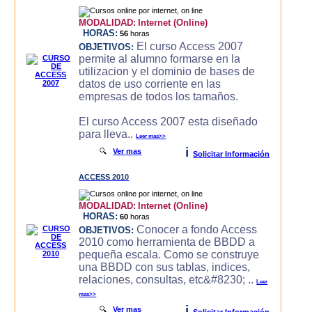
MODALIDAD:
Internet (Online)
HORAS:
56
horas
El curso Access 2007
OBJETIVOS:
permite al alumno formarse en la
utilizacion y el dominio de bases de
datos de uso corriente en las
empresas de todos los tamaños.
El curso Access 2007 esta diseñado
para lleva..
Leer mas>>
i
🔍
Ver mas
Solicitar Información
ACCESS 2010
MODALIDAD:
Internet (Online)
HORAS:
60
horas
Conocer a fondo Access
OBJETIVOS:
2010 como herramienta de BBDD a
pequeña escala. Como se construye
una BBDD con sus tablas, indices,
relaciones, consultas, etc&#8230; ..
Leer
mas>>
i
🔍
Ver mas
Solicitar Información