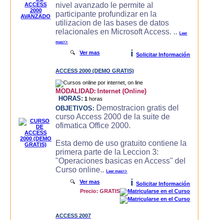
nivel avanzado le permite al
participante profundizar en la
utilizacion de las bases de datos
relacionales en Microsoft Access. ..
Leer
mas>>
i
🔍
Ver mas
Solicitar Información
ACCESS 2000 (DEMO GRATIS)
MODALIDAD:
Internet (Online)
HORAS:
1
horas
Demostracion gratis del
OBJETIVOS:
curso Access 2000 de la suite de
ofimatica Office 2000.
Esta demo de uso gratuito contiene la
primera parte de la Leccion 3:
"Operaciones basicas en Access" del
Curso online..
Leer mas>>
i
🔍
Ver mas
Solicitar Información
Precio: GRATIS
ACCESS 2007