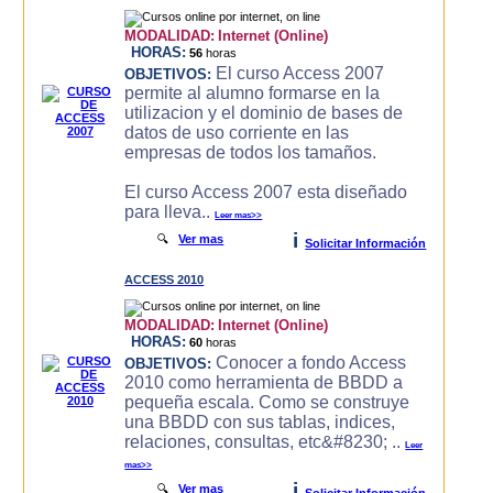
MODALIDAD:
Internet (Online)
HORAS:
56
horas
El curso Access 2007
OBJETIVOS:
permite al alumno formarse en la
utilizacion y el dominio de bases de
datos de uso corriente en las
empresas de todos los tamaños.
El curso Access 2007 esta diseñado
para lleva..
Leer mas>>
i
🔍
Ver mas
Solicitar Información
ACCESS 2010
MODALIDAD:
Internet (Online)
HORAS:
60
horas
Conocer a fondo Access
OBJETIVOS:
2010 como herramienta de BBDD a
pequeña escala. Como se construye
una BBDD con sus tablas, indices,
relaciones, consultas, etc&#8230; ..
Leer
mas>>
i
🔍
Ver mas
Solicitar Información