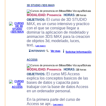
3D STUDIO (3DS MAX)
MODALIDAD:
Presencia
HORAS:
20
horas
El curso de 3D STUDIO
OBJETIVOS:
MAX, es un curso intensivo y practico
con el que se consigue llegar a
dominar la aplicacion de modelado y
animacion 3DS MAX para la creacion
de objetos 3d, modelado, luces,
text..
Leer mas>>
i
⌛ INTENSIVO
🔍
Ver mas
Solicitar Información
ACCESS
MODALIDAD:
Presencia
HORAS:
15
horas
El curso MS Access
OBJETIVOS:
explica los conceptos basicos de las
bases de datos y capacita para
trabajar con la base de datos Access
en un ordenador personal.
En la primera parte del curso de
Access se apr..
Leer mas>>