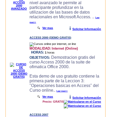
nivel avanzado le permite al
participante profundizar en la
utilizacion de las bases de datos
relacionales en Microsoft Access. ..
Leer
mas>>
i
🔍
Ver mas
Solicitar Información
ACCESS 2000 (DEMO GRATIS)
MODALIDAD:
Internet (Online)
HORAS:
1
horas
Demostracion gratis del
OBJETIVOS:
curso Access 2000 de la suite de
ofimatica Office 2000.
Esta demo de uso gratuito contiene la
primera parte de la Leccion 3:
"Operaciones basicas en Access" del
Curso online..
Leer mas>>
i
🔍
Ver mas
Solicitar Información
Precio: GRATIS
ACCESS 2007