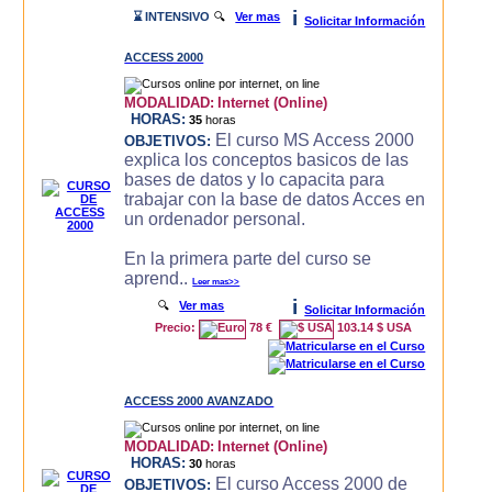
i
⌛ INTENSIVO
🔍
Ver mas
Solicitar Información
ACCESS 2000
MODALIDAD:
Internet (Online)
HORAS:
35
horas
El curso MS Access 2000
OBJETIVOS:
explica los conceptos basicos de las
bases de datos y lo capacita para
trabajar con la base de datos Acces en
un ordenador personal.
En la primera parte del curso se
aprend..
Leer mas>>
i
🔍
Ver mas
Solicitar Información
Precio:
78 €
103.14 $ USA
ACCESS 2000 AVANZADO
MODALIDAD:
Internet (Online)
HORAS:
30
horas
El curso Access 2000 de
OBJETIVOS: