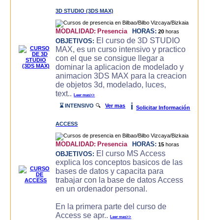
3D STUDIO (3DS MAX)
MODALIDAD:
Presencia
HORAS:
20
horas
El curso de 3D STUDIO
OBJETIVOS:
MAX, es un curso intensivo y practico
con el que se consigue llegar a
dominar la aplicacion de modelado y
animacion 3DS MAX para la creacion
de objetos 3d, modelado, luces,
text..
Leer mas>>
i
⌛ INTENSIVO
🔍
Ver mas
Solicitar Información
ACCESS
MODALIDAD:
Presencia
HORAS:
15
horas
El curso MS Access
OBJETIVOS:
explica los conceptos basicos de las
bases de datos y capacita para
trabajar con la base de datos Access
en un ordenador personal.
En la primera parte del curso de
Access se apr..
Leer mas>>