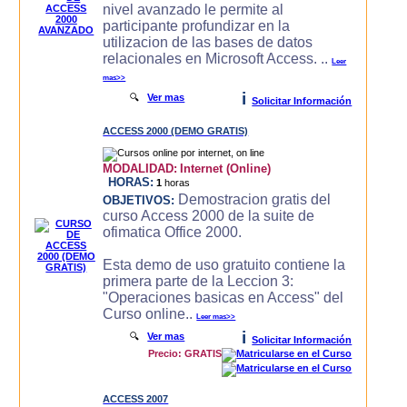
nivel avanzado le permite al
participante profundizar en la
utilizacion de las bases de datos
relacionales en Microsoft Access. ..
Leer
mas>>
i
🔍
Ver mas
Solicitar Información
ACCESS 2000 (DEMO GRATIS)
MODALIDAD:
Internet (Online)
HORAS:
1
horas
Demostracion gratis del
OBJETIVOS:
curso Access 2000 de la suite de
ofimatica Office 2000.
Esta demo de uso gratuito contiene la
primera parte de la Leccion 3:
"Operaciones basicas en Access" del
Curso online..
Leer mas>>
i
🔍
Ver mas
Solicitar Información
Precio: GRATIS
ACCESS 2007