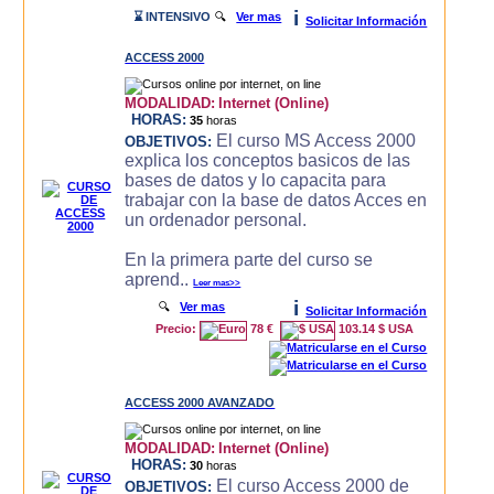
i
⌛ INTENSIVO
🔍
Ver mas
Solicitar Información
ACCESS 2000
MODALIDAD:
Internet (Online)
HORAS:
35
horas
El curso MS Access 2000
OBJETIVOS:
explica los conceptos basicos de las
bases de datos y lo capacita para
trabajar con la base de datos Acces en
un ordenador personal.
En la primera parte del curso se
aprend..
Leer mas>>
i
🔍
Ver mas
Solicitar Información
Precio:
78 €
103.14 $ USA
ACCESS 2000 AVANZADO
MODALIDAD:
Internet (Online)
HORAS:
30
horas
El curso Access 2000 de
OBJETIVOS: