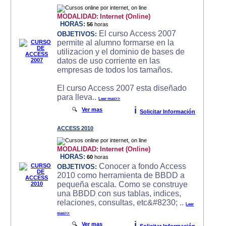
MODALIDAD:
Internet (Online)
HORAS:
56
horas
El curso Access 2007
OBJETIVOS:
permite al alumno formarse en la
utilizacion y el dominio de bases de
datos de uso corriente en las
empresas de todos los tamaños.
El curso Access 2007 esta diseñado
para lleva..
Leer mas>>
i
🔍
Ver mas
Solicitar Información
ACCESS 2010
MODALIDAD:
Internet (Online)
HORAS:
60
horas
Conocer a fondo Access
OBJETIVOS:
2010 como herramienta de BBDD a
pequeña escala. Como se construye
una BBDD con sus tablas, indices,
relaciones, consultas, etc&#8230; ..
Leer
mas>>
i
🔍
Ver mas
Solicitar Información