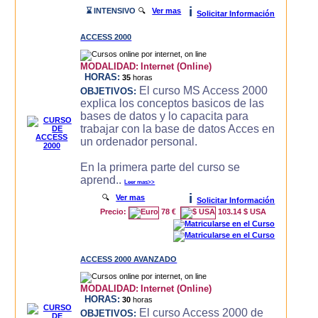
i
⌛ INTENSIVO
🔍
Ver mas
Solicitar Información
ACCESS 2000
MODALIDAD:
Internet (Online)
HORAS:
35
horas
El curso MS Access 2000
OBJETIVOS:
explica los conceptos basicos de las
bases de datos y lo capacita para
trabajar con la base de datos Acces en
un ordenador personal.
En la primera parte del curso se
aprend..
Leer mas>>
i
🔍
Ver mas
Solicitar Información
Precio:
78 €
103.14 $ USA
ACCESS 2000 AVANZADO
MODALIDAD:
Internet (Online)
HORAS:
30
horas
El curso Access 2000 de
OBJETIVOS: