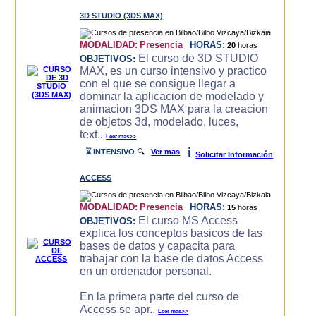
3D STUDIO (3DS MAX)
MODALIDAD:
Presencia
HORAS:
20
horas
El curso de 3D STUDIO
OBJETIVOS:
MAX, es un curso intensivo y practico
con el que se consigue llegar a
dominar la aplicacion de modelado y
animacion 3DS MAX para la creacion
de objetos 3d, modelado, luces,
text..
Leer mas>>
i
⌛ INTENSIVO
🔍
Ver mas
Solicitar Información
ACCESS
MODALIDAD:
Presencia
HORAS:
15
horas
El curso MS Access
OBJETIVOS:
explica los conceptos basicos de las
bases de datos y capacita para
trabajar con la base de datos Access
en un ordenador personal.
En la primera parte del curso de
Access se apr..
Leer mas>>