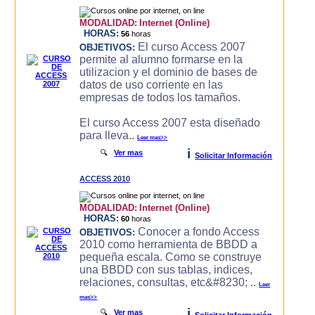
MODALIDAD:
Internet (Online)
HORAS:
56
horas
El curso Access 2007
OBJETIVOS:
permite al alumno formarse en la
utilizacion y el dominio de bases de
datos de uso corriente en las
empresas de todos los tamaños.
El curso Access 2007 esta diseñado
para lleva..
Leer mas>>
i
🔍
Ver mas
Solicitar Información
ACCESS 2010
MODALIDAD:
Internet (Online)
HORAS:
60
horas
Conocer a fondo Access
OBJETIVOS:
2010 como herramienta de BBDD a
pequeña escala. Como se construye
una BBDD con sus tablas, indices,
relaciones, consultas, etc&#8230; ..
Leer
mas>>
i
🔍
Ver mas
Solicitar Información