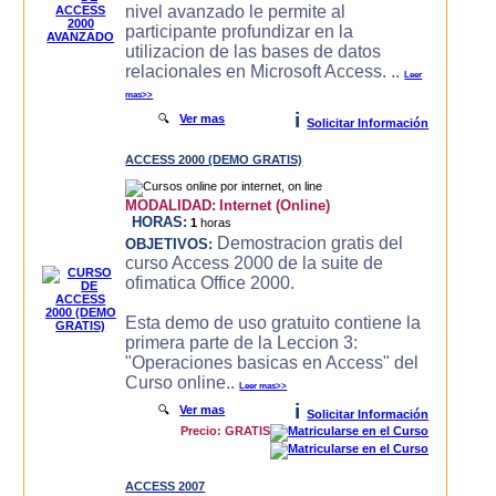
nivel avanzado le permite al
participante profundizar en la
utilizacion de las bases de datos
relacionales en Microsoft Access. ..
Leer
mas>>
i
🔍
Ver mas
Solicitar Información
ACCESS 2000 (DEMO GRATIS)
MODALIDAD:
Internet (Online)
HORAS:
1
horas
Demostracion gratis del
OBJETIVOS:
curso Access 2000 de la suite de
ofimatica Office 2000.
Esta demo de uso gratuito contiene la
primera parte de la Leccion 3:
"Operaciones basicas en Access" del
Curso online..
Leer mas>>
i
🔍
Ver mas
Solicitar Información
Precio: GRATIS
ACCESS 2007