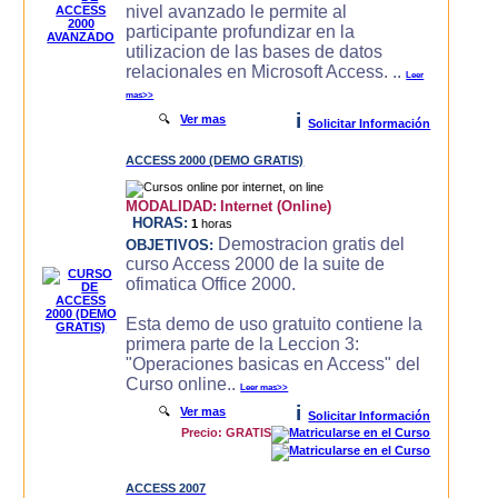
nivel avanzado le permite al
participante profundizar en la
utilizacion de las bases de datos
relacionales en Microsoft Access. ..
Leer
mas>>
i
🔍
Ver mas
Solicitar Información
ACCESS 2000 (DEMO GRATIS)
MODALIDAD:
Internet (Online)
HORAS:
1
horas
Demostracion gratis del
OBJETIVOS:
curso Access 2000 de la suite de
ofimatica Office 2000.
Esta demo de uso gratuito contiene la
primera parte de la Leccion 3:
"Operaciones basicas en Access" del
Curso online..
Leer mas>>
i
🔍
Ver mas
Solicitar Información
Precio: GRATIS
ACCESS 2007