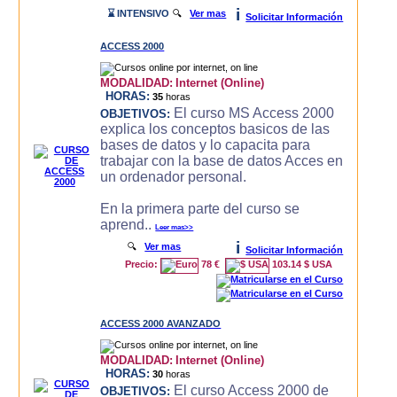
i
⌛ INTENSIVO
🔍
Ver mas
Solicitar Información
ACCESS 2000
MODALIDAD:
Internet (Online)
HORAS:
35
horas
El curso MS Access 2000
OBJETIVOS:
explica los conceptos basicos de las
bases de datos y lo capacita para
trabajar con la base de datos Acces en
un ordenador personal.
En la primera parte del curso se
aprend..
Leer mas>>
i
🔍
Ver mas
Solicitar Información
Precio:
78 €
103.14 $ USA
ACCESS 2000 AVANZADO
MODALIDAD:
Internet (Online)
HORAS:
30
horas
El curso Access 2000 de
OBJETIVOS: