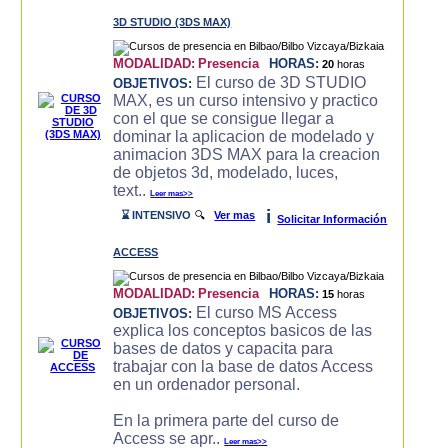
3D STUDIO (3DS MAX)
MODALIDAD:
Presencia
HORAS:
20
horas
El curso de 3D STUDIO
OBJETIVOS:
MAX, es un curso intensivo y practico
con el que se consigue llegar a
dominar la aplicacion de modelado y
animacion 3DS MAX para la creacion
de objetos 3d, modelado, luces,
text..
Leer mas>>
i
⌛ INTENSIVO
🔍
Ver mas
Solicitar Información
ACCESS
MODALIDAD:
Presencia
HORAS:
15
horas
El curso MS Access
OBJETIVOS:
explica los conceptos basicos de las
bases de datos y capacita para
trabajar con la base de datos Access
en un ordenador personal.
En la primera parte del curso de
Access se apr..
Leer mas>>