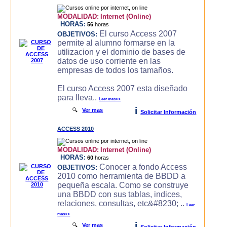
MODALIDAD:
Internet (Online)
HORAS:
56
horas
El curso Access 2007
OBJETIVOS:
permite al alumno formarse en la
utilizacion y el dominio de bases de
datos de uso corriente en las
empresas de todos los tamaños.
El curso Access 2007 esta diseñado
para lleva..
Leer mas>>
i
🔍
Ver mas
Solicitar Información
ACCESS 2010
MODALIDAD:
Internet (Online)
HORAS:
60
horas
Conocer a fondo Access
OBJETIVOS:
2010 como herramienta de BBDD a
pequeña escala. Como se construye
una BBDD con sus tablas, indices,
relaciones, consultas, etc&#8230; ..
Leer
mas>>
i
🔍
Ver mas
Solicitar Información