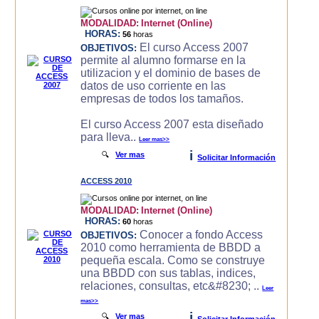
MODALIDAD:
Internet (Online)
HORAS:
56
horas
El curso Access 2007
OBJETIVOS:
permite al alumno formarse en la
utilizacion y el dominio de bases de
datos de uso corriente en las
empresas de todos los tamaños.
El curso Access 2007 esta diseñado
para lleva..
Leer mas>>
i
🔍
Ver mas
Solicitar Información
ACCESS 2010
MODALIDAD:
Internet (Online)
HORAS:
60
horas
Conocer a fondo Access
OBJETIVOS:
2010 como herramienta de BBDD a
pequeña escala. Como se construye
una BBDD con sus tablas, indices,
relaciones, consultas, etc&#8230; ..
Leer
mas>>
i
🔍
Ver mas
Solicitar Información