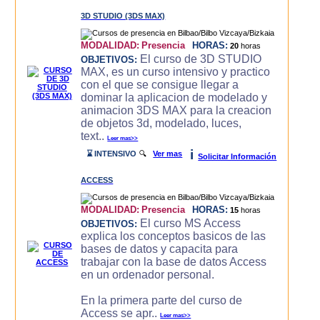
3D STUDIO (3DS MAX)
MODALIDAD:
Presencia
HORAS:
20
horas
El curso de 3D STUDIO
OBJETIVOS:
MAX, es un curso intensivo y practico
con el que se consigue llegar a
dominar la aplicacion de modelado y
animacion 3DS MAX para la creacion
de objetos 3d, modelado, luces,
text..
Leer mas>>
i
⌛ INTENSIVO
🔍
Ver mas
Solicitar Información
ACCESS
MODALIDAD:
Presencia
HORAS:
15
horas
El curso MS Access
OBJETIVOS:
explica los conceptos basicos de las
bases de datos y capacita para
trabajar con la base de datos Access
en un ordenador personal.
En la primera parte del curso de
Access se apr..
Leer mas>>