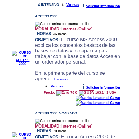
i
⌛ INTENSIVO
🔍
Ver mas
Solicitar Información
ACCESS 2000
MODALIDAD:
Internet (Online)
HORAS:
35
horas
El curso MS Access 2000
OBJETIVOS:
explica los conceptos basicos de las
bases de datos y lo capacita para
trabajar con la base de datos Acces en
un ordenador personal.
En la primera parte del curso se
aprend..
Leer mas>>
i
🔍
Ver mas
Solicitar Información
Precio:
78 €
103.14 $ USA
ACCESS 2000 AVANZADO
MODALIDAD:
Internet (Online)
HORAS:
30
horas
El curso Access 2000 de
OBJETIVOS: