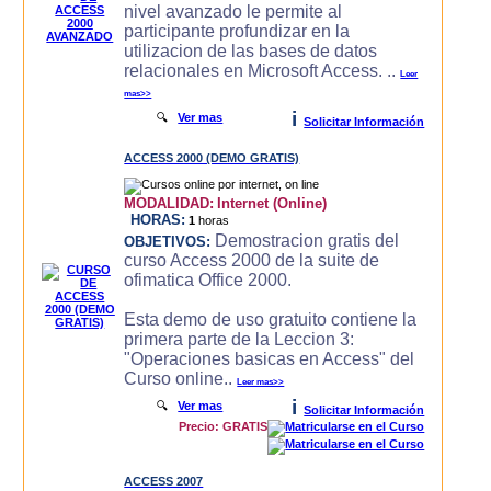
nivel avanzado le permite al
participante profundizar en la
utilizacion de las bases de datos
relacionales en Microsoft Access. ..
Leer
mas>>
i
🔍
Ver mas
Solicitar Información
ACCESS 2000 (DEMO GRATIS)
MODALIDAD:
Internet (Online)
HORAS:
1
horas
Demostracion gratis del
OBJETIVOS:
curso Access 2000 de la suite de
ofimatica Office 2000.
Esta demo de uso gratuito contiene la
primera parte de la Leccion 3:
"Operaciones basicas en Access" del
Curso online..
Leer mas>>
i
🔍
Ver mas
Solicitar Información
Precio: GRATIS
ACCESS 2007