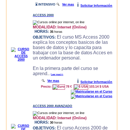
i
⌛ INTENSIVO
🔍
Ver mas
Solicitar Información
ACCESS 2000
MODALIDAD:
Internet (Online)
HORAS:
35
horas
El curso MS Access 2000
OBJETIVOS:
explica los conceptos basicos de las
bases de datos y lo capacita para
trabajar con la base de datos Acces en
un ordenador personal.
En la primera parte del curso se
aprend..
Leer mas>>
i
🔍
Ver mas
Solicitar Información
Precio:
78 €
103.14 $ USA
ACCESS 2000 AVANZADO
MODALIDAD:
Internet (Online)
HORAS:
30
horas
El curso Access 2000 de
OBJETIVOS: