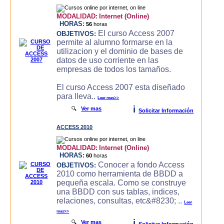
MODALIDAD:
Internet (Online)
HORAS:
56
horas
El curso Access 2007
OBJETIVOS:
permite al alumno formarse en la
utilizacion y el dominio de bases de
datos de uso corriente en las
empresas de todos los tamaños.
El curso Access 2007 esta diseñado
para lleva..
Leer mas>>
i
🔍
Ver mas
Solicitar Información
ACCESS 2010
MODALIDAD:
Internet (Online)
HORAS:
60
horas
Conocer a fondo Access
OBJETIVOS:
2010 como herramienta de BBDD a
pequeña escala. Como se construye
una BBDD con sus tablas, indices,
relaciones, consultas, etc&#8230; ..
Leer
mas>>
i
🔍
Ver mas
Solicitar Información