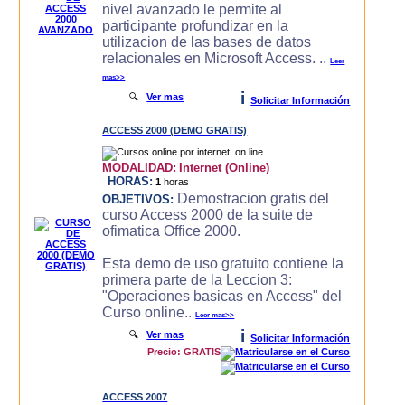
nivel avanzado le permite al
participante profundizar en la
utilizacion de las bases de datos
relacionales en Microsoft Access. ..
Leer
mas>>
i
🔍
Ver mas
Solicitar Información
ACCESS 2000 (DEMO GRATIS)
MODALIDAD:
Internet (Online)
HORAS:
1
horas
Demostracion gratis del
OBJETIVOS:
curso Access 2000 de la suite de
ofimatica Office 2000.
Esta demo de uso gratuito contiene la
primera parte de la Leccion 3:
"Operaciones basicas en Access" del
Curso online..
Leer mas>>
i
🔍
Ver mas
Solicitar Información
Precio: GRATIS
ACCESS 2007