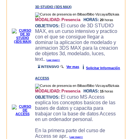
3D STUDIO (3DS MAX)
MODALIDAD:
Presencia
HORAS:
20
horas
El curso de 3D STUDIO
OBJETIVOS:
MAX, es un curso intensivo y practico
con el que se consigue llegar a
dominar la aplicacion de modelado y
animacion 3DS MAX para la creacion
de objetos 3d, modelado, luces,
text..
Leer mas>>
i
⌛ INTENSIVO
🔍
Ver mas
Solicitar Información
ACCESS
MODALIDAD:
Presencia
HORAS:
15
horas
El curso MS Access
OBJETIVOS:
explica los conceptos basicos de las
bases de datos y capacita para
trabajar con la base de datos Access
en un ordenador personal.
En la primera parte del curso de
Access se apr..
Leer mas>>