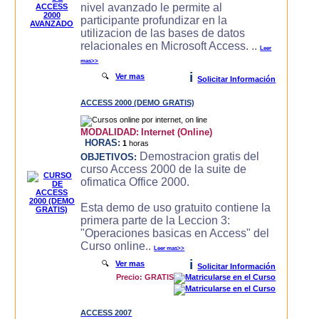
nivel avanzado le permite al
participante profundizar en la
utilizacion de las bases de datos
relacionales en Microsoft Access. ..
Leer
mas>>
i
🔍
Ver mas
Solicitar Información
ACCESS 2000 (DEMO GRATIS)
MODALIDAD:
Internet (Online)
HORAS:
1
horas
Demostracion gratis del
OBJETIVOS:
curso Access 2000 de la suite de
ofimatica Office 2000.
Esta demo de uso gratuito contiene la
primera parte de la Leccion 3:
"Operaciones basicas en Access" del
Curso online..
Leer mas>>
i
🔍
Ver mas
Solicitar Información
Precio: GRATIS
ACCESS 2007