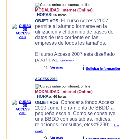
MODALIDAD:
Internet (Online)
HORAS:
56
horas
El curso Access 2007
OBJETIVOS:
permite al alumno formarse en la
utilizacion y el dominio de bases de
datos de uso corriente en las
empresas de todos los tamaños.
El curso Access 2007 esta diseñado
para lleva..
Leer mas>>
i
🔍
Ver mas
Solicitar Información
ACCESS 2010
MODALIDAD:
Internet (Online)
HORAS:
60
horas
Conocer a fondo Access
OBJETIVOS:
2010 como herramienta de BBDD a
pequeña escala. Como se construye
una BBDD con sus tablas, indices,
relaciones, consultas, etc&#8230; ..
Leer
mas>>
i
🔍
Ver mas
Solicitar Información