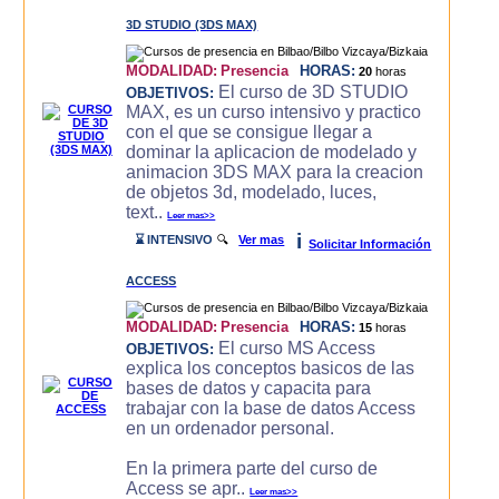
3D STUDIO (3DS MAX)
MODALIDAD:
Presencia
HORAS:
20
horas
El curso de 3D STUDIO
OBJETIVOS:
MAX, es un curso intensivo y practico
con el que se consigue llegar a
dominar la aplicacion de modelado y
animacion 3DS MAX para la creacion
de objetos 3d, modelado, luces,
text..
Leer mas>>
i
⌛ INTENSIVO
🔍
Ver mas
Solicitar Información
ACCESS
MODALIDAD:
Presencia
HORAS:
15
horas
El curso MS Access
OBJETIVOS:
explica los conceptos basicos de las
bases de datos y capacita para
trabajar con la base de datos Access
en un ordenador personal.
En la primera parte del curso de
Access se apr..
Leer mas>>