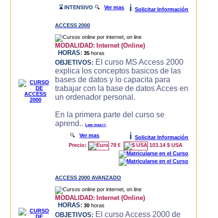
i
⌛ INTENSIVO
🔍
Ver mas
Solicitar Información
ACCESS 2000
MODALIDAD:
Internet (Online)
HORAS:
35
horas
El curso MS Access 2000
OBJETIVOS:
explica los conceptos basicos de las
bases de datos y lo capacita para
trabajar con la base de datos Acces en
un ordenador personal.
En la primera parte del curso se
aprend..
Leer mas>>
i
🔍
Ver mas
Solicitar Información
Precio:
78 €
103.14 $ USA
ACCESS 2000 AVANZADO
MODALIDAD:
Internet (Online)
HORAS:
30
horas
El curso Access 2000 de
OBJETIVOS: