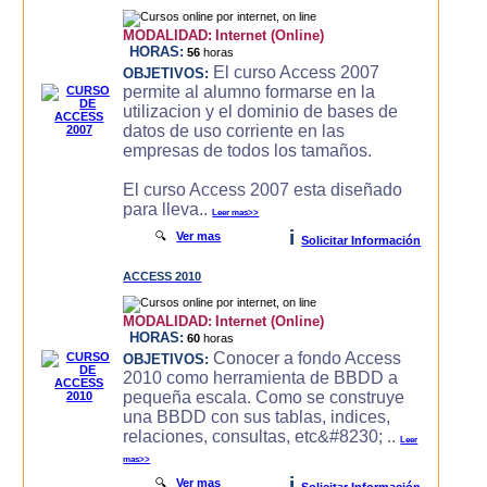
MODALIDAD:
Internet (Online)
HORAS:
56
horas
El curso Access 2007
OBJETIVOS:
permite al alumno formarse en la
utilizacion y el dominio de bases de
datos de uso corriente en las
empresas de todos los tamaños.
El curso Access 2007 esta diseñado
para lleva..
Leer mas>>
i
🔍
Ver mas
Solicitar Información
ACCESS 2010
MODALIDAD:
Internet (Online)
HORAS:
60
horas
Conocer a fondo Access
OBJETIVOS:
2010 como herramienta de BBDD a
pequeña escala. Como se construye
una BBDD con sus tablas, indices,
relaciones, consultas, etc&#8230; ..
Leer
mas>>
i
🔍
Ver mas
Solicitar Información