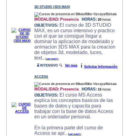
3D STUDIO (3DS MAX)
MODALIDAD:
Presencia
HORAS:
20
horas
El curso de 3D STUDIO
OBJETIVOS:
MAX, es un curso intensivo y practico
con el que se consigue llegar a
dominar la aplicacion de modelado y
animacion 3DS MAX para la creacion
de objetos 3d, modelado, luces,
text..
Leer mas>>
i
⌛ INTENSIVO
🔍
Ver mas
Solicitar Información
ACCESS
MODALIDAD:
Presencia
HORAS:
15
horas
El curso MS Access
OBJETIVOS:
explica los conceptos basicos de las
bases de datos y capacita para
trabajar con la base de datos Access
en un ordenador personal.
En la primera parte del curso de
Access se apr..
Leer mas>>