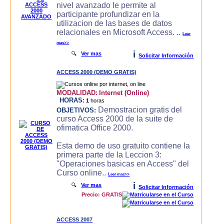
nivel avanzado le permite al
participante profundizar en la
utilizacion de las bases de datos
relacionales en Microsoft Access. ..
Leer
mas>>
i
🔍
Ver mas
Solicitar Información
ACCESS 2000 (DEMO GRATIS)
MODALIDAD:
Internet (Online)
HORAS:
1
horas
Demostracion gratis del
OBJETIVOS:
curso Access 2000 de la suite de
ofimatica Office 2000.
Esta demo de uso gratuito contiene la
primera parte de la Leccion 3:
"Operaciones basicas en Access" del
Curso online..
Leer mas>>
i
🔍
Ver mas
Solicitar Información
Precio: GRATIS
ACCESS 2007