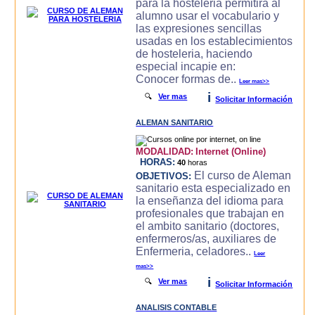
para la hosteleria permitira al
alumno usar el vocabulario y
las expresiones sencillas
usadas en los establecimientos
de hosteleria, haciendo
especial incapie en:
Conocer formas de..
Leer mas>>
i
🔍
Ver mas
Solicitar Información
ALEMAN SANITARIO
MODALIDAD:
Internet (Online)
HORAS:
40
horas
El curso de Aleman
OBJETIVOS:
sanitario esta especializado en
la enseñanza del idioma para
profesionales que trabajan en
el ambito sanitario (doctores,
enfermeros/as, auxiliares de
Enfermeria, celadores..
Leer
mas>>
i
🔍
Ver mas
Solicitar Información
ANALISIS CONTABLE