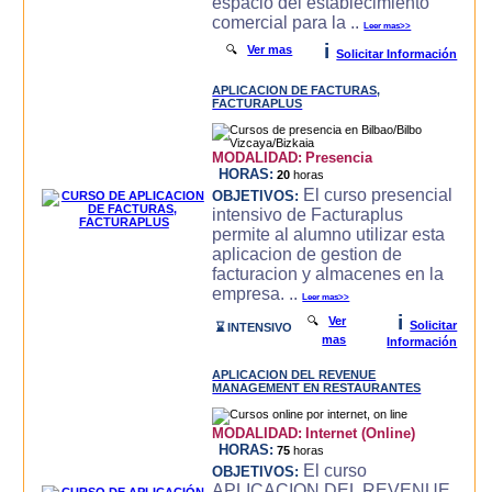
espacio del establecimiento
comercial para la ..
Leer mas>>
i
🔍
Ver mas
Solicitar Información
APLICACION DE FACTURAS,
FACTURAPLUS
MODALIDAD:
Presencia
HORAS:
20
horas
El curso presencial
OBJETIVOS:
intensivo de Facturaplus
permite al alumno utilizar esta
aplicacion de gestion de
facturacion y almacenes en la
empresa. ..
Leer mas>>
i
🔍
Ver
Solicitar
⌛ INTENSIVO
mas
Información
APLICACION DEL REVENUE
MANAGEMENT EN RESTAURANTES
MODALIDAD:
Internet (Online)
HORAS:
75
horas
El curso
OBJETIVOS:
APLICACION DEL REVENUE