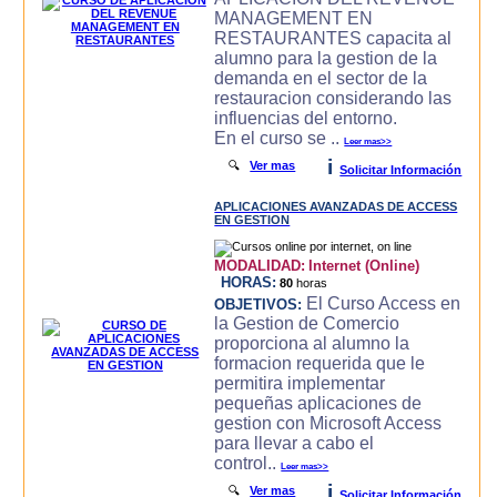
MANAGEMENT EN
RESTAURANTES capacita al
alumno para la gestion de la
demanda en el sector de la
restauracion considerando las
influencias del entorno.
En el curso se ..
Leer mas>>
i
🔍
Ver mas
Solicitar Información
APLICACIONES AVANZADAS DE ACCESS
EN GESTION
MODALIDAD:
Internet (Online)
HORAS:
80
horas
El Curso Access en
OBJETIVOS:
la Gestion de Comercio
proporciona al alumno la
formacion requerida que le
permitira implementar
pequeñas aplicaciones de
gestion con Microsoft Access
para llevar a cabo el
control..
Leer mas>>
i
🔍
Ver mas
Solicitar Información