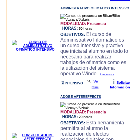
ADMINISTRATIVO OFIMATICO INTENSIVO
MODALIDAD:
Presencia
HORAS:
60
horas
El curso de
OBJETIVOS:
Administrativo Informatico es
un curso intensivo y practivo
que inicia al alumno en todo lo
necesario para realizar
trabajos de ofimatica como es
la utilizacion del sistema
operativo Windo..
Leer mas>>
i
🔍
Ver
Solicitar
⌛ INTENSIVO
mas
Información
ADOBE AFTEREFFECTS
MODALIDAD:
Presencia
HORAS:
20
horas
Esta herramienta
OBJETIVOS:
permitira al alumno la
realizacion de efectos
especiales digitales con