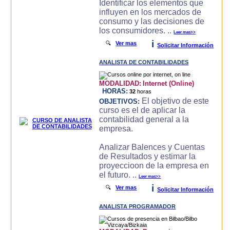
Identificar los elementos que
influyen en los mercados de
consumo y las decisiones de
los consumidores. ..
Leer mas>>
i
🔍
Ver mas
Solicitar Información
ANALISTA DE CONTABILIDADES
MODALIDAD:
Internet (Online)
HORAS:
32
horas
El objetivo de este
OBJETIVOS:
curso es el de aplicar la
contabilidad general a la
empresa.
Analizar Balences y Cuentas
de Resultados y estimar la
proyeccioon de la empresa en
el futuro. ..
Leer mas>>
i
🔍
Ver mas
Solicitar Información
ANALISTA PROGRAMADOR