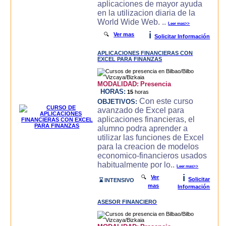
aplicaciones de mayor ayuda
en la utilizacion diaria de la
World Wide Web. ..
Leer mas>>
i
🔍
Ver mas
Solicitar Información
APLICACIONES FINANCIERAS CON
EXCEL PARA FINANZAS
MODALIDAD:
Presencia
HORAS:
15
horas
Con este curso
OBJETIVOS:
avanzado de Excel para
aplicaciones financieras, el
alumno podra aprender a
utilizar las funciones de Excel
para la creacion de modelos
economico-financieros usados
habitualmente por lo..
Leer mas>>
i
🔍
Ver
Solicitar
⌛ INTENSIVO
mas
Información
ASESOR FINANCIERO