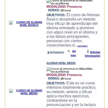
MODALIDAD:
Presencia
HORAS:
20
horas
El curso de Aleman
OBJETIVOS:
Basico desarrolla un metodo
muy eficaz de aprendizaje del
idioma orientado a alumnos
con algun nivel en el idioma y
a los falsos principiantes,
personas con ciertos
conocimientos d..
Leer mas>>
i
🔍
Ver
Solicitar
⌛ INTENSIVO
mas
Información
ALEMAN NIVEL MEDIO
MODALIDAD:
Presencia
HORAS:
20
horas
Este es un curso
OBJETIVOS:
intensivo totalmente practico,
su metodo, ameno y eficaz
aplica muchos ejercicios,
centrandose en la
pronunciacion y en la lectura