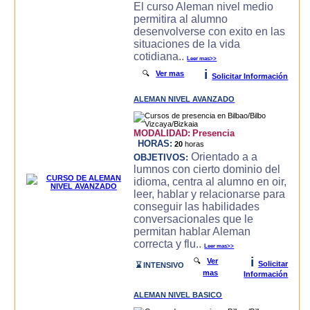
El curso Aleman nivel medio
permitira al alumno
desenvolverse con exito en las
situaciones de la vida
cotidiana..
Leer mas>>
i
🔍
Ver mas
Solicitar Información
ALEMAN NIVEL AVANZADO
MODALIDAD:
Presencia
HORAS:
20
horas
Orientado a a
OBJETIVOS:
lumnos con cierto dominio del
idioma, centra al alumno en oir,
leer, hablar y relacionarse para
conseguir las habilidades
conversacionales que le
permitan hablar Aleman
correcta y flu..
Leer mas>>
i
🔍
Ver
Solicitar
⌛ INTENSIVO
mas
Información
ALEMAN NIVEL BASICO