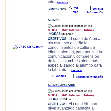
inte..
Leer mas>>
i
🔍
Ver
Solicitar
⌛ INTENSIVO
mas
Información
ALEMAN
MODALIDAD:
Internet (Online)
HORAS:
80
horas
El curso de Aleman
OBJETIVOS:
sin esfuerzo enseña los
conocimientos de cultura e
idioma aleman, para permitir la
comunicacion y comprension
de las costumbres alemanas,
especializando al alumno para
la labor diar..
Leer mas>>
i
🔍
Ver mas
Solicitar Información
ALEMAN AVANZADO
MODALIDAD:
Internet (Online)
HORAS:
100
horas
El curso Aleman
OBJETIVOS:
nivel avanzado capacita al