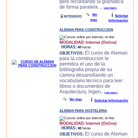
pero recordando la gramatica
de forma paralela. ..
Leer mas>>
i
🔍
Ver
Solicitar
⌛ INTENSIVO
mas
Información
ALEMAN PARA CONSTRUCCION
MODALIDAD:
Internet (Online)
HORAS:
40
horas
El curso de Aleman
OBJETIVOS:
para la construccion le
permitira el uso de la
bibliografia propia de su
carrera desarrollando un
vocabulario tecnico para leer
libros o documentos de
Arquitectura, Ingen..
Leer mas>>
i
🔍
Ver mas
Solicitar Información
ALEMAN PARA HOSTELERIA
MODALIDAD:
Internet (Online)
HORAS:
40
horas
El curso de Aleman
OBJETIVOS: