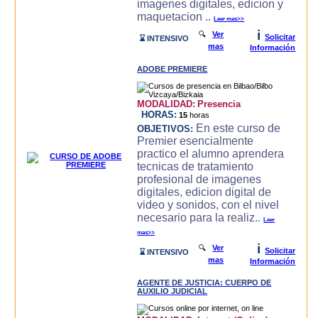
imagenes digitales, edicion y
maquetacion ..
Leer mas>>
i
🔍
Ver
Solicitar
⌛ INTENSIVO
mas
Información
ADOBE PREMIERE
MODALIDAD:
Presencia
HORAS:
15
horas
En este curso de
OBJETIVOS:
Premier esencialmente
practico el alumno aprendera
tecnicas de tratamiento
profesional de imagenes
digitales, edicion digital de
video y sonidos, con el nivel
necesario para la realiz..
Leer
mas>>
i
🔍
Ver
Solicitar
⌛ INTENSIVO
mas
Información
AGENTE DE JUSTICIA: CUERPO DE
AUXILIO JUDICIAL