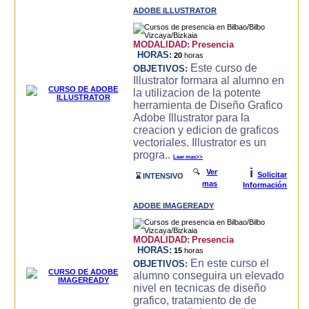
ADOBE ILLUSTRATOR
MODALIDAD:
Presencia
HORAS:
20
horas
Este curso de
OBJETIVOS:
Illustrator formara al alumno en
la utilizacion de la potente
herramienta de Diseño Grafico
Adobe Illustrator para la
creacion y edicion de graficos
vectoriales. Illustrator es un
progra..
Leer mas>>
i
🔍
Ver
Solicitar
⌛ INTENSIVO
mas
Información
ADOBE IMAGEREADY
MODALIDAD:
Presencia
HORAS:
15
horas
En este curso el
OBJETIVOS:
alumno conseguira un elevado
nivel en tecnicas de diseño
grafico, tratamiento de de