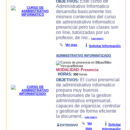
Este curso de
OBJETIVOS:
Administrativo Informatico
desarrolla basicamente los
mismos contenidos del curso
de administrativo informatico
presencial pero las clases son
on line, tutorizadas por un
profesor, de mo..
Leer mas>>
i
🔍
Ver mas
Solicitar Información
ADMINISTRATIVO INFORMATIZADO
MODALIDAD:
Presencia
HORAS:
350
horas
El curso presencial
OBJETIVOS:
de administrativo informatico
prepara muy buenos
profesionales de la gestion
administrativa empresarial,
capaces de organizar, controlar
y gestionar de forma eficiente
la document..
Leer mas>>
i
🔍
Ver
Solicitar
⌛ EXTENSIVO
mas
Información