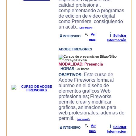
calidad profesional,
complementando a programas
de edicion de video digital
como Premiere, consiguiendo
un acab..
Leer mas>>
i
🔍
Ver
Solicitar
⌛ INTENSIVO
mas
Información
ADOBE FIREWORKS
MODALIDAD:
Presencia
HORAS:
20
horas
Este curso de
OBJETIVOS:
Adobe Fireworks forma al
alumno en el diseño de
elementos graficos Web
profesionales; Fireworks
permite crear y modificar
graficos, animaciones para
web profesionales, ademas de
permiti..
Leer mas>>
i
🔍
Ver
Solicitar
⌛ INTENSIVO
mas
Información