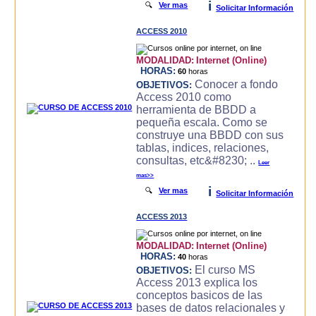
i
🔍
Ver mas
Solicitar Información
ACCESS 2010
MODALIDAD:
Internet (Online)
HORAS:
60
horas
Conocer a fondo
OBJETIVOS:
Access 2010 como
herramienta de BBDD a
pequeña escala. Como se
construye una BBDD con sus
tablas, indices, relaciones,
consultas, etc&#8230; ..
Leer
mas>>
i
🔍
Ver mas
Solicitar Información
ACCESS 2013
MODALIDAD:
Internet (Online)
HORAS:
40
horas
El curso MS
OBJETIVOS:
Access 2013 explica los
conceptos basicos de las
bases de datos relacionales y