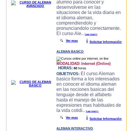
alumno para conocer y
desenvolverse en las
situaciones de la vida diaria en
el idioma aleman,
comprendiendolo y
pronunciandolo correctamente.
El curso Ale..
Leer mas>>
i
🔍
Ver mas
Solicitar Información
ALEMAN BASICO
MODALIDAD:
Internet (Online)
HORAS:
60
horas
El curso Aleman
OBJETIVOS:
basico forma a los interesados
en conocer el idioma aleman
en las nociones basicas del
lenguaje desde el alfabeto
hasta el manejo de las
expresiones mas habituales de
la vida cotidi..
Leer mas>>
i
🔍
Ver mas
Solicitar Información
ALEMAN INTERACTIVO