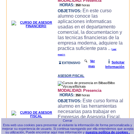
MODALIDAD:
Presencia
HORAS:
350
horas
En este curso
OBJETIVOS:
alumno conoce las
aplicaciones informaticas
usadas en el departamento
comercial, la documentacion y
las tecnicas financieras de la
empresa moderna, adquiere la
practica suficiente para ..
Leer
mas>>
i
🔍
Ver
Solicitar
⌛ EXTENSIVO
mas
Información
ASESOR FISCAL
MODALIDAD:
Presencia
HORAS:
350
horas
Este curso forma al
OBJETIVOS:
alumno en las herramientas
necesarias para trabajar en
Empresas de Asesoria Fiscal,
conoce las herramientas
Esta web usa cookies para presentar al visitante la información de forma personalizada y
ofimaticas, Internet,
mejorar su experiencia de usuario. Si continua navegando por ella entendemos que acepta
Contabilidad General e
su utilización, Puede encontrar aquí mas información y
nuestra política de cookies .