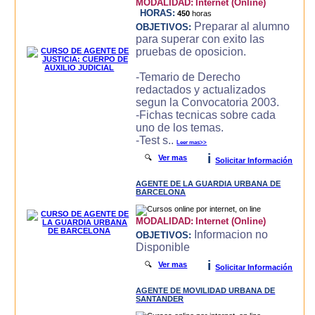
MODALIDAD:
Internet (Online)
HORAS:
450
horas
Preparar al alumno
OBJETIVOS:
para superar con exito las
pruebas de oposicion.
-Temario de Derecho
redactados y actualizados
segun la Convocatoria 2003.
-Fichas tecnicas sobre cada
uno de los temas.
-Test s..
Leer mas>>
i
🔍
Ver mas
Solicitar Información
AGENTE DE LA GUARDIA URBANA DE
BARCELONA
MODALIDAD:
Internet (Online)
Informacion no
OBJETIVOS:
Disponible
i
🔍
Ver mas
Solicitar Información
AGENTE DE MOVILIDAD URBANA DE
SANTANDER