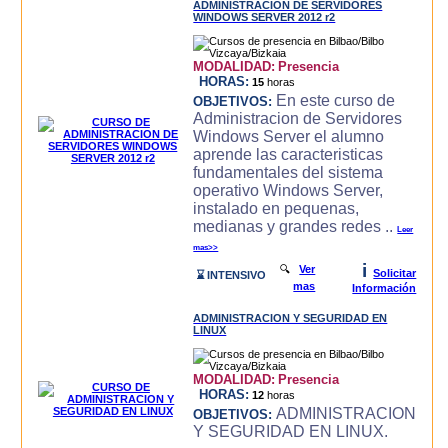
ADMINISTRACION DE SERVIDORES
WINDOWS SERVER 2012 r2
MODALIDAD:
Presencia
HORAS:
15
horas
En este curso de
OBJETIVOS:
Administracion de Servidores
Windows Server el alumno
aprende las caracteri­sticas
fundamentales del sistema
operativo Windows Server,
instalado en pequenas,
medianas y grandes redes ..
Leer
mas>>
i
🔍
Ver
Solicitar
⌛ INTENSIVO
mas
Información
ADMINISTRACION Y SEGURIDAD EN
LINUX
MODALIDAD:
Presencia
HORAS:
12
horas
ADMINISTRACION
OBJETIVOS:
Y SEGURIDAD EN LINUX.