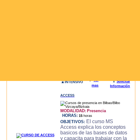
3D STUDIO (3DS MAX)
MODALIDAD:
Presencia
HORAS:
20
horas
El curso de 3D
OBJETIVOS:
STUDIO MAX, es un curso
intensivo y practico con el que
se consigue llegar a dominar la
aplicacion de modelado y
animacion 3DS MAX para la
creacion de objetos 3d,
modelado, luces, text..
Leer mas>>
i
🔍
Ver
Solicitar
⌛ INTENSIVO
mas
Información
ACCESS
MODALIDAD:
Presencia
HORAS:
15
horas
El curso MS
OBJETIVOS:
Access explica los conceptos
basicos de las bases de datos
y capacita para trabajar con la