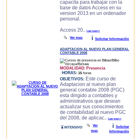
capacita para trabajar con la
base de datos Access en su
version 2013 en un ordenador
personal.
Access 20..
Leer mas>>
i
🔍
Ver mas
Solicitar Información
ADAPTACION AL NUEVO PLAN GENERAL
CONTABLE 2008
MODALIDAD:
Presencia
HORAS:
15
horas
Este curso de
OBJETIVOS:
Adaptacion al nuevo plan
general contable 2008 (PGC)
esta dirigido a contables y
administrativos que desean
actualizar sus conocimientos
de contabilidad al nuevo PGC
del 2008, de aplicac..
Leer mas>>
i
🔍
Ver
Solicitar
⌛ INTENSIVO
mas
Información