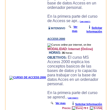
base de datos Access en un
ordenador personal.
En la primera parte del curso
de Access se apr..
Leer mas>>
i
🔍
Ver
Solicitar
⌛ INTENSIVO
mas
Información
ACCESS 2000
MODALIDAD:
Internet (Online)
HORAS:
35
horas
El curso MS
OBJETIVOS:
Access 2000 explica los
conceptos basicos de las
bases de datos y lo capacita
para trabajar con la base de
datos Acces en un ordenador
personal.
En la primera parte del curso
se aprend..
Leer mas>>
i
🔍
Ver mas
Solicitar Información
Precio:
78 €