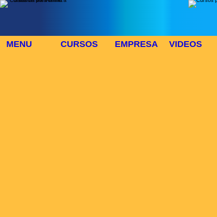
MENU
CURSOS
EMPRESA
VIDEOS
⬜
🎓 TUS CURSOS
Inicio
> Cursos
Buscar Curso
Area:
Modo:
Duración:
>>CURSOS
Lista de cursos :
Num cursos:784