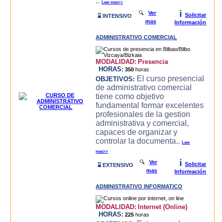
..
Leer mas>>
i
🔍
Ver
Solicitar
⌛ INTENSIVO
mas
Información
ADMINISTRATIVO COMERCIAL
MODALIDAD:
Presencia
HORAS:
350
horas
El curso presencial
OBJETIVOS:
de administrativo comercial
tiene como objetivo
fundamental formar excelentes
profesionales de la gestion
administrativa y comercial,
capaces de organizar y
controlar la documenta..
Leer
mas>>
i
🔍
Ver
Solicitar
⌛ EXTENSIVO
mas
Información
ADMINISTRATIVO INFORMATICO
MODALIDAD:
Internet (Online)
HORAS:
225
horas