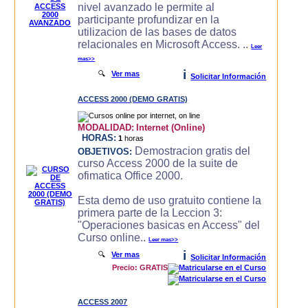
nivel avanzado le permite al
participante profundizar en la
utilizacion de las bases de datos
relacionales en Microsoft Access. ..
Leer
mas>>
i
🔍
Ver mas
Solicitar Información
ACCESS 2000 (DEMO GRATIS)
MODALIDAD:
Internet (Online)
HORAS:
1
horas
Demostracion gratis del
OBJETIVOS:
curso Access 2000 de la suite de
ofimatica Office 2000.
Esta demo de uso gratuito contiene la
primera parte de la Leccion 3:
"Operaciones basicas en Access" del
Curso online..
Leer mas>>
i
🔍
Ver mas
Solicitar Información
Precio: GRATIS
ACCESS 2007