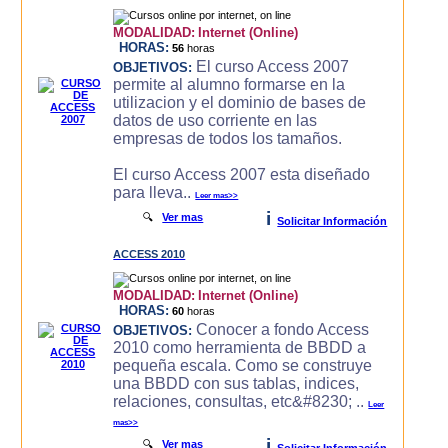
MODALIDAD:
Internet (Online)
HORAS:
56
horas
El curso Access 2007
OBJETIVOS:
permite al alumno formarse en la
utilizacion y el dominio de bases de
datos de uso corriente en las
empresas de todos los tamaños.
El curso Access 2007 esta diseñado
para lleva..
Leer mas>>
i
🔍
Ver mas
Solicitar Información
ACCESS 2010
MODALIDAD:
Internet (Online)
HORAS:
60
horas
Conocer a fondo Access
OBJETIVOS:
2010 como herramienta de BBDD a
pequeña escala. Como se construye
una BBDD con sus tablas, indices,
relaciones, consultas, etc&#8230; ..
Leer
mas>>
i
🔍
Ver mas
Solicitar Información