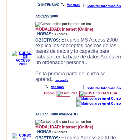
i
⌛ INTENSIVO
🔍
Ver mas
Solicitar Información
ACCESS 2000
MODALIDAD:
Internet (Online)
HORAS:
35
horas
El curso MS Access 2000
OBJETIVOS:
explica los conceptos basicos de las
bases de datos y lo capacita para
trabajar con la base de datos Acces en
un ordenador personal.
En la primera parte del curso se
aprend..
Leer mas>>
i
🔍
Ver mas
Solicitar Información
Precio:
78 €
103.14 $ USA
ACCESS 2000 AVANZADO
MODALIDAD:
Internet (Online)
HORAS:
30
horas
El curso Access 2000 de
OBJETIVOS: