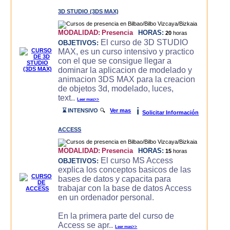
3D STUDIO (3DS MAX)
MODALIDAD:
Presencia
HORAS:
20
horas
El curso de 3D STUDIO
OBJETIVOS:
MAX, es un curso intensivo y practico
con el que se consigue llegar a
dominar la aplicacion de modelado y
animacion 3DS MAX para la creacion
de objetos 3d, modelado, luces,
text..
Leer mas>>
i
⌛ INTENSIVO
🔍
Ver mas
Solicitar Información
ACCESS
MODALIDAD:
Presencia
HORAS:
15
horas
El curso MS Access
OBJETIVOS:
explica los conceptos basicos de las
bases de datos y capacita para
trabajar con la base de datos Access
en un ordenador personal.
En la primera parte del curso de
Access se apr..
Leer mas>>