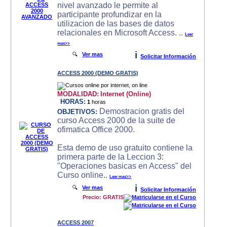
nivel avanzado le permite al
participante profundizar en la
utilizacion de las bases de datos
relacionales en Microsoft Access. ..
Leer
mas>>
i
🔍
Ver mas
Solicitar Información
ACCESS 2000 (DEMO GRATIS)
MODALIDAD:
Internet (Online)
HORAS:
1
horas
Demostracion gratis del
OBJETIVOS:
curso Access 2000 de la suite de
ofimatica Office 2000.
Esta demo de uso gratuito contiene la
primera parte de la Leccion 3:
"Operaciones basicas en Access" del
Curso online..
Leer mas>>
i
🔍
Ver mas
Solicitar Información
Precio: GRATIS
ACCESS 2007