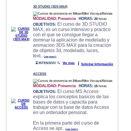
3D STUDIO (3DS MAX)
MODALIDAD:
Presencia
HORAS:
20
horas
El curso de 3D STUDIO
OBJETIVOS:
MAX, es un curso intensivo y practico
con el que se consigue llegar a
dominar la aplicacion de modelado y
animacion 3DS MAX para la creacion
de objetos 3d, modelado, luces,
text..
Leer mas>>
i
⌛ INTENSIVO
🔍
Ver mas
Solicitar Información
ACCESS
MODALIDAD:
Presencia
HORAS:
15
horas
El curso MS Access
OBJETIVOS:
explica los conceptos basicos de las
bases de datos y capacita para
trabajar con la base de datos Access
en un ordenador personal.
En la primera parte del curso de
Access se apr..
Leer mas>>