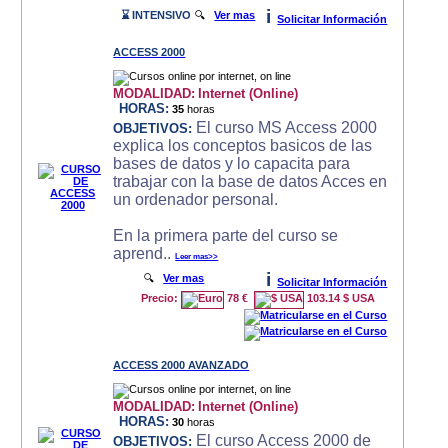
i
⌛ INTENSIVO
🔍
Ver mas
Solicitar Información
ACCESS 2000
MODALIDAD:
Internet (Online)
HORAS:
35
horas
El curso MS Access 2000
OBJETIVOS:
explica los conceptos basicos de las
bases de datos y lo capacita para
trabajar con la base de datos Acces en
un ordenador personal.
En la primera parte del curso se
aprend..
Leer mas>>
i
🔍
Ver mas
Solicitar Información
Precio:
78 €
103.14 $ USA
ACCESS 2000 AVANZADO
MODALIDAD:
Internet (Online)
HORAS:
30
horas
El curso Access 2000 de
OBJETIVOS: