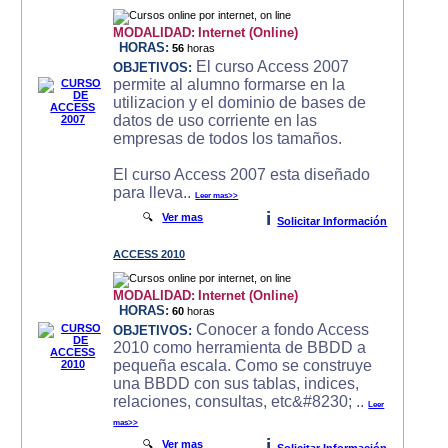
MODALIDAD:
Internet (Online)
HORAS:
56
horas
El curso Access 2007
OBJETIVOS:
permite al alumno formarse en la
utilizacion y el dominio de bases de
datos de uso corriente en las
empresas de todos los tamaños.
El curso Access 2007 esta diseñado
para lleva..
Leer mas>>
i
🔍
Ver mas
Solicitar Información
ACCESS 2010
MODALIDAD:
Internet (Online)
HORAS:
60
horas
Conocer a fondo Access
OBJETIVOS:
2010 como herramienta de BBDD a
pequeña escala. Como se construye
una BBDD con sus tablas, indices,
relaciones, consultas, etc&#8230; ..
Leer
mas>>
i
🔍
Ver mas
Solicitar Información