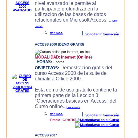
nivel avanzado le permite al
participante profundizar en la
utilizacion de las bases de datos
relacionales en Microsoft Access. ..
Leer
mas>>
i
🔍
Ver mas
Solicitar Información
ACCESS 2000 (DEMO GRATIS)
MODALIDAD:
Internet (Online)
HORAS:
1
horas
Demostracion gratis del
OBJETIVOS:
curso Access 2000 de la suite de
ofimatica Office 2000.
Esta demo de uso gratuito contiene la
primera parte de la Leccion 3:
"Operaciones basicas en Access" del
Curso online..
Leer mas>>
i
🔍
Ver mas
Solicitar Información
Precio: GRATIS
ACCESS 2007