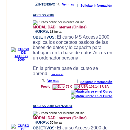
i
⌛ INTENSIVO
🔍
Ver mas
Solicitar Información
ACCESS 2000
MODALIDAD:
Internet (Online)
HORAS:
35
horas
El curso MS Access 2000
OBJETIVOS:
explica los conceptos basicos de las
bases de datos y lo capacita para
trabajar con la base de datos Acces en
un ordenador personal.
En la primera parte del curso se
aprend..
Leer mas>>
i
🔍
Ver mas
Solicitar Información
Precio:
78 €
103.14 $ USA
ACCESS 2000 AVANZADO
MODALIDAD:
Internet (Online)
HORAS:
30
horas
El curso Access 2000 de
OBJETIVOS: