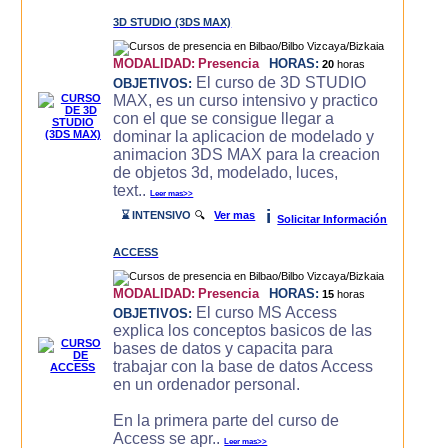
3D STUDIO (3DS MAX)
MODALIDAD:
Presencia
HORAS:
20
horas
El curso de 3D STUDIO
OBJETIVOS:
MAX, es un curso intensivo y practico
con el que se consigue llegar a
dominar la aplicacion de modelado y
animacion 3DS MAX para la creacion
de objetos 3d, modelado, luces,
text..
Leer mas>>
i
⌛ INTENSIVO
🔍
Ver mas
Solicitar Información
ACCESS
MODALIDAD:
Presencia
HORAS:
15
horas
El curso MS Access
OBJETIVOS:
explica los conceptos basicos de las
bases de datos y capacita para
trabajar con la base de datos Access
en un ordenador personal.
En la primera parte del curso de
Access se apr..
Leer mas>>