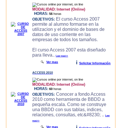
MODALIDAD:
Internet (Online)
HORAS:
56
horas
El curso Access 2007
OBJETIVOS:
permite al alumno formarse en la
utilizacion y el dominio de bases de
datos de uso corriente en las
empresas de todos los tamaños.
El curso Access 2007 esta diseñado
para lleva..
Leer mas>>
i
🔍
Ver mas
Solicitar Información
ACCESS 2010
MODALIDAD:
Internet (Online)
HORAS:
60
horas
Conocer a fondo Access
OBJETIVOS:
2010 como herramienta de BBDD a
pequeña escala. Como se construye
una BBDD con sus tablas, indices,
relaciones, consultas, etc&#8230; ..
Leer
mas>>
i
🔍
Ver mas
Solicitar Información