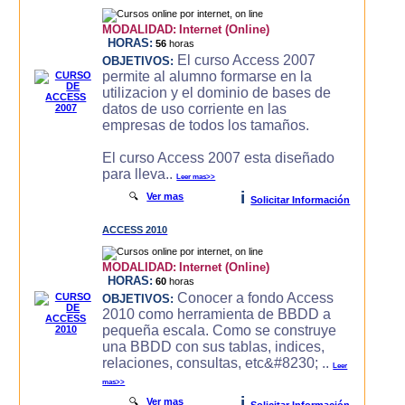
MODALIDAD:
Internet (Online)
HORAS:
56
horas
El curso Access 2007
OBJETIVOS:
permite al alumno formarse en la
utilizacion y el dominio de bases de
datos de uso corriente en las
empresas de todos los tamaños.
El curso Access 2007 esta diseñado
para lleva..
Leer mas>>
i
🔍
Ver mas
Solicitar Información
ACCESS 2010
MODALIDAD:
Internet (Online)
HORAS:
60
horas
Conocer a fondo Access
OBJETIVOS:
2010 como herramienta de BBDD a
pequeña escala. Como se construye
una BBDD con sus tablas, indices,
relaciones, consultas, etc&#8230; ..
Leer
mas>>
i
🔍
Ver mas
Solicitar Información