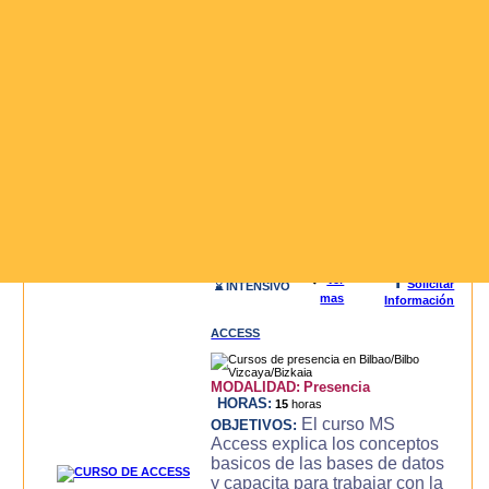
3D STUDIO (3DS MAX)
MODALIDAD:
Presencia
HORAS:
20
horas
El curso de 3D
OBJETIVOS:
STUDIO MAX, es un curso
intensivo y practico con el que
se consigue llegar a dominar la
aplicacion de modelado y
animacion 3DS MAX para la
creacion de objetos 3d,
modelado, luces, text..
Leer mas>>
i
🔍
Ver
Solicitar
⌛ INTENSIVO
mas
Información
ACCESS
MODALIDAD:
Presencia
HORAS:
15
horas
El curso MS
OBJETIVOS:
Access explica los conceptos
basicos de las bases de datos
y capacita para trabajar con la