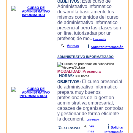
Este curso de
OBJETIVOS:
Administrativo Informatico
desarrolla basicamente los
mismos contenidos del curso
de administrativo informatico
presencial pero las clases son
on line, tutorizadas por un
profesor, de mo..
Leer mas>>
i
🔍
Ver mas
Solicitar Información
ADMINISTRATIVO INFORMATIZADO
MODALIDAD:
Presencia
HORAS:
350
horas
El curso presencial
OBJETIVOS:
de administrativo informatico
prepara muy buenos
profesionales de la gestion
administrativa empresarial,
capaces de organizar, controlar
y gestionar de forma eficiente
la document..
Leer mas>>
i
🔍
Ver
Solicitar
⌛ EXTENSIVO
mas
Información