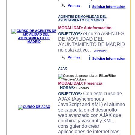
i
🔍
Ver mas
Solicitar Información
AGENTES DE MOVILIDAD DEL
AYUNTAMIENTO DE MADRID
MODALIDAD:
Autoformación
el curso AGENTES
OBJETIVOS:
DE MOVILIDAD DEL
AYUNTAMIENTO DE MADRID
no esta activo. ..
Leer mas>>
i
🔍
Ver mas
Solicitar Información
AJAX
MODALIDAD:
Presencia
HORAS:
15
horas
Con este curso de
OBJETIVOS:
AJAX (Asynchronous
JavaScript and XML) el alumno
se capacita en el desarrollo
web avanzado con AJAX que
combina javascript y XML,
consiguiendo crear
aplicaciones de internet mas