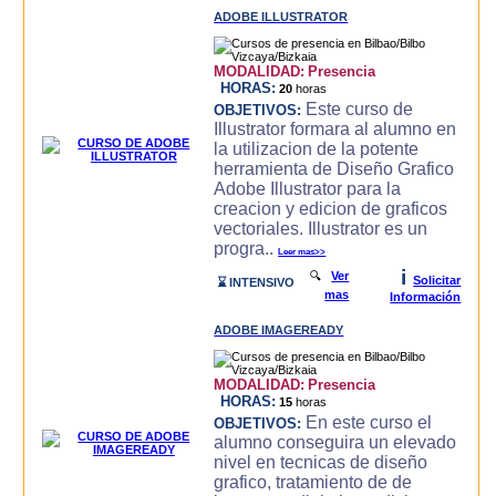
ADOBE ILLUSTRATOR
MODALIDAD:
Presencia
HORAS:
20
horas
Este curso de
OBJETIVOS:
Illustrator formara al alumno en
la utilizacion de la potente
herramienta de Diseño Grafico
Adobe Illustrator para la
creacion y edicion de graficos
vectoriales. Illustrator es un
progra..
Leer mas>>
i
🔍
Ver
Solicitar
⌛ INTENSIVO
mas
Información
ADOBE IMAGEREADY
MODALIDAD:
Presencia
HORAS:
15
horas
En este curso el
OBJETIVOS:
alumno conseguira un elevado
nivel en tecnicas de diseño
grafico, tratamiento de de