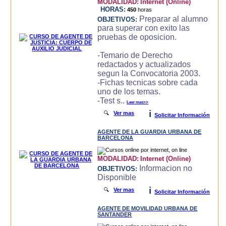
MODALIDAD:
Internet (Online)
HORAS:
450
horas
Preparar al alumno
OBJETIVOS:
para superar con exito las
pruebas de oposicion.
-Temario de Derecho
redactados y actualizados
segun la Convocatoria 2003.
-Fichas tecnicas sobre cada
uno de los temas.
-Test s..
Leer mas>>
i
🔍
Ver mas
Solicitar Información
AGENTE DE LA GUARDIA URBANA DE
BARCELONA
MODALIDAD:
Internet (Online)
Informacion no
OBJETIVOS:
Disponible
i
🔍
Ver mas
Solicitar Información
AGENTE DE MOVILIDAD URBANA DE
SANTANDER