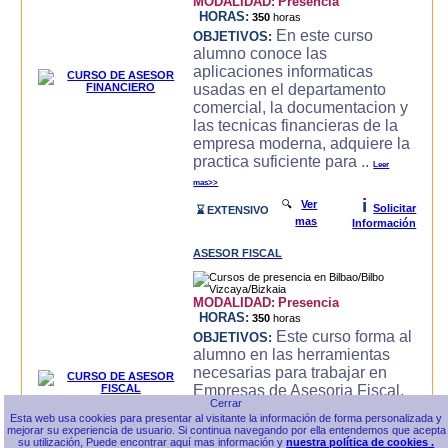
MODALIDAD:
Presencia
HORAS:
350
horas
En este curso
OBJETIVOS:
alumno conoce las
aplicaciones informaticas
usadas en el departamento
comercial, la documentacion y
las tecnicas financieras de la
empresa moderna, adquiere la
practica suficiente para ..
Leer
mas>>
i
🔍
Ver
Solicitar
⌛ EXTENSIVO
mas
Información
ASESOR FISCAL
MODALIDAD:
Presencia
HORAS:
350
horas
Este curso forma al
OBJETIVOS:
alumno en las herramientas
necesarias para trabajar en
Empresas de Asesoria Fiscal,
conoce las herramientas
Esta web usa cookies para presentar al visitante la información de forma personalizada y
ofimaticas, Internet,
mejorar su experiencia de usuario. Si continua navegando por ella entendemos que acepta
Contabilidad General e
su utilización, Puede encontrar aquí mas información y
nuestra política de cookies .