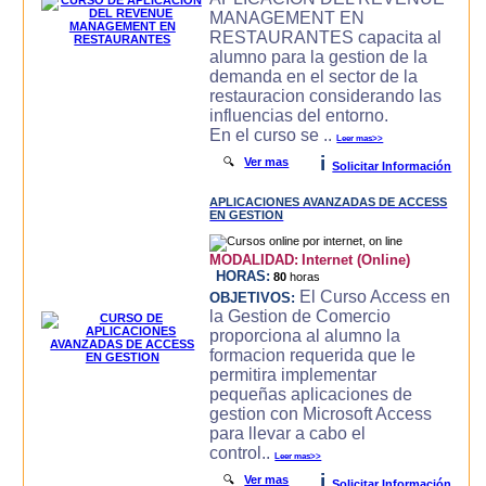
MANAGEMENT EN
RESTAURANTES capacita al
alumno para la gestion de la
demanda en el sector de la
restauracion considerando las
influencias del entorno.
En el curso se ..
Leer mas>>
i
🔍
Ver mas
Solicitar Información
APLICACIONES AVANZADAS DE ACCESS
EN GESTION
MODALIDAD:
Internet (Online)
HORAS:
80
horas
El Curso Access en
OBJETIVOS:
la Gestion de Comercio
proporciona al alumno la
formacion requerida que le
permitira implementar
pequeñas aplicaciones de
gestion con Microsoft Access
para llevar a cabo el
control..
Leer mas>>
i
🔍
Ver mas
Solicitar Información