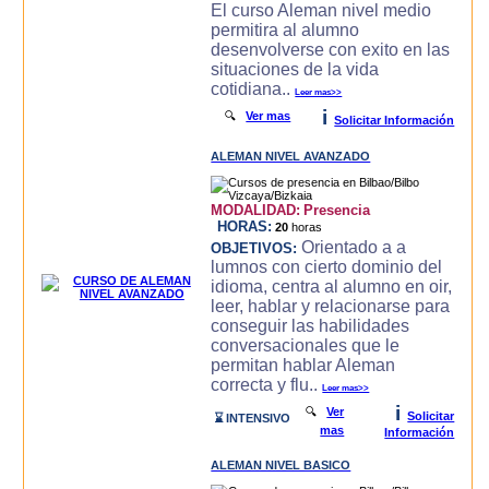
El curso Aleman nivel medio
permitira al alumno
desenvolverse con exito en las
situaciones de la vida
cotidiana..
Leer mas>>
i
🔍
Ver mas
Solicitar Información
ALEMAN NIVEL AVANZADO
MODALIDAD:
Presencia
HORAS:
20
horas
Orientado a a
OBJETIVOS:
lumnos con cierto dominio del
idioma, centra al alumno en oir,
leer, hablar y relacionarse para
conseguir las habilidades
conversacionales que le
permitan hablar Aleman
correcta y flu..
Leer mas>>
i
🔍
Ver
Solicitar
⌛ INTENSIVO
mas
Información
ALEMAN NIVEL BASICO