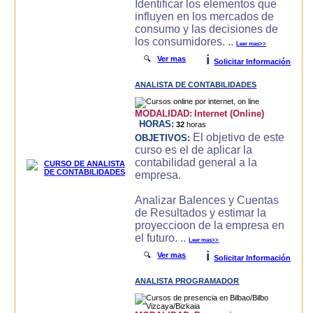
Identificar los elementos que
influyen en los mercados de
consumo y las decisiones de
los consumidores. ..
Leer mas>>
i
🔍
Ver mas
Solicitar Información
ANALISTA DE CONTABILIDADES
MODALIDAD:
Internet (Online)
HORAS:
32
horas
El objetivo de este
OBJETIVOS:
curso es el de aplicar la
contabilidad general a la
empresa.
Analizar Balences y Cuentas
de Resultados y estimar la
proyeccioon de la empresa en
el futuro. ..
Leer mas>>
i
🔍
Ver mas
Solicitar Información
ANALISTA PROGRAMADOR