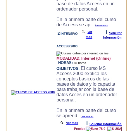
base de datos Access en un
ordenador personal.
En la primera parte del curso
de Access se apr..
Leer mas>>
i
🔍
Ver
Solicitar
⌛ INTENSIVO
mas
Información
ACCESS 2000
MODALIDAD:
Internet (Online)
HORAS:
35
horas
El curso MS
OBJETIVOS:
Access 2000 explica los
conceptos basicos de las
bases de datos y lo capacita
para trabajar con la base de
datos Acces en un ordenador
personal.
En la primera parte del curso
se aprend..
Leer mas>>
i
🔍
Ver mas
Solicitar Información
Precio:
78 €