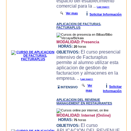
espacio del establecimiento
comercial para la ..
Leer mas>>
i
🔍
Ver mas
Solicitar Información
APLICACION DE FACTURAS,
FACTURAPLUS
MODALIDAD:
Presencia
HORAS:
20
horas
El curso presencial
OBJETIVOS:
intensivo de Facturaplus
permite al alumno utilizar esta
aplicacion de gestion de
facturacion y almacenes en la
empresa. ..
Leer mas>>
i
🔍
Ver
Solicitar
⌛ INTENSIVO
mas
Información
APLICACION DEL REVENUE
MANAGEMENT EN RESTAURANTES
MODALIDAD:
Internet (Online)
HORAS:
75
horas
El curso
OBJETIVOS:
APLICACION DEL REVENUE