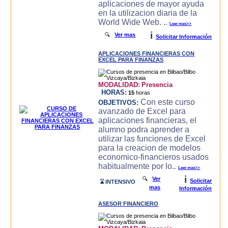
aplicaciones de mayor ayuda
en la utilizacion diaria de la
World Wide Web. ..
Leer mas>>
i
🔍
Ver mas
Solicitar Información
APLICACIONES FINANCIERAS CON
EXCEL PARA FINANZAS
MODALIDAD:
Presencia
HORAS:
15
horas
Con este curso
OBJETIVOS:
avanzado de Excel para
aplicaciones financieras, el
alumno podra aprender a
utilizar las funciones de Excel
para la creacion de modelos
economico-financieros usados
habitualmente por lo..
Leer mas>>
i
🔍
Ver
Solicitar
⌛ INTENSIVO
mas
Información
ASESOR FINANCIERO