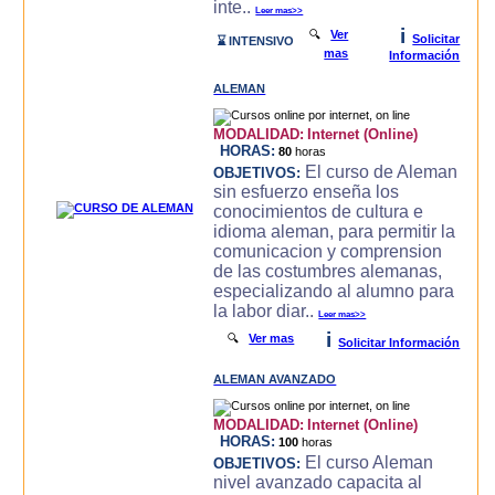
inte..
Leer mas>>
i
🔍
Ver
Solicitar
⌛ INTENSIVO
mas
Información
ALEMAN
MODALIDAD:
Internet (Online)
HORAS:
80
horas
El curso de Aleman
OBJETIVOS:
sin esfuerzo enseña los
conocimientos de cultura e
idioma aleman, para permitir la
comunicacion y comprension
de las costumbres alemanas,
especializando al alumno para
la labor diar..
Leer mas>>
i
🔍
Ver mas
Solicitar Información
ALEMAN AVANZADO
MODALIDAD:
Internet (Online)
HORAS:
100
horas
El curso Aleman
OBJETIVOS:
nivel avanzado capacita al