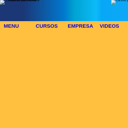
MENU
CURSOS
EMPRESA
VIDEOS
⬜
🎓 TUS CURSOS
Inicio
> Cursos
Buscar Curso
Area:
Modo:
Duración:
>>CURSOS
Lista de cursos :
Num cursos:784