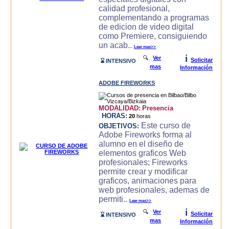
calidad profesional,
complementando a programas
de edicion de video digital
como Premiere, consiguiendo
un acab..
Leer mas>>
i
🔍
Ver
Solicitar
⌛ INTENSIVO
mas
Información
ADOBE FIREWORKS
MODALIDAD:
Presencia
HORAS:
20
horas
Este curso de
OBJETIVOS:
Adobe Fireworks forma al
alumno en el diseño de
elementos graficos Web
profesionales; Fireworks
permite crear y modificar
graficos, animaciones para
web profesionales, ademas de
permiti..
Leer mas>>
i
🔍
Ver
Solicitar
⌛ INTENSIVO
mas
Información