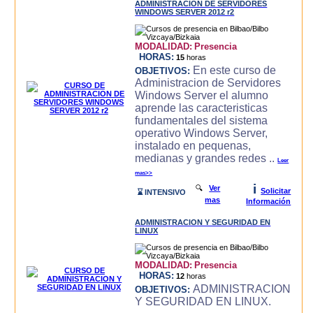
ADMINISTRACION DE SERVIDORES
WINDOWS SERVER 2012 r2
MODALIDAD:
Presencia
HORAS:
15
horas
En este curso de
OBJETIVOS:
Administracion de Servidores
Windows Server el alumno
aprende las caracteri­sticas
fundamentales del sistema
operativo Windows Server,
instalado en pequenas,
medianas y grandes redes ..
Leer
mas>>
i
🔍
Ver
Solicitar
⌛ INTENSIVO
mas
Información
ADMINISTRACION Y SEGURIDAD EN
LINUX
MODALIDAD:
Presencia
HORAS:
12
horas
ADMINISTRACION
OBJETIVOS:
Y SEGURIDAD EN LINUX.