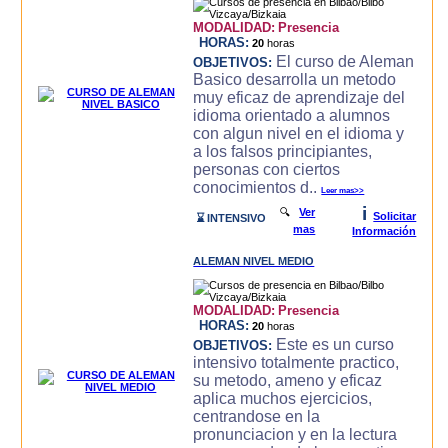
MODALIDAD:
Presencia
HORAS:
20
horas
El curso de Aleman
OBJETIVOS:
Basico desarrolla un metodo
muy eficaz de aprendizaje del
idioma orientado a alumnos
con algun nivel en el idioma y
a los falsos principiantes,
personas con ciertos
conocimientos d..
Leer mas>>
i
🔍
Ver
Solicitar
⌛ INTENSIVO
mas
Información
ALEMAN NIVEL MEDIO
MODALIDAD:
Presencia
HORAS:
20
horas
Este es un curso
OBJETIVOS:
intensivo totalmente practico,
su metodo, ameno y eficaz
aplica muchos ejercicios,
centrandose en la
pronunciacion y en la lectura