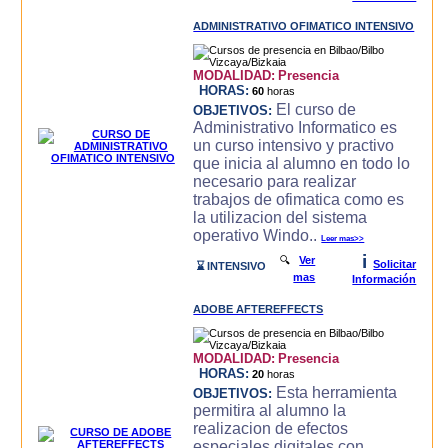
ADMINISTRATIVO OFIMATICO INTENSIVO
MODALIDAD:
Presencia
HORAS:
60
horas
El curso de
OBJETIVOS:
Administrativo Informatico es
un curso intensivo y practivo
que inicia al alumno en todo lo
necesario para realizar
trabajos de ofimatica como es
la utilizacion del sistema
operativo Windo..
Leer mas>>
i
🔍
Ver
Solicitar
⌛ INTENSIVO
mas
Información
ADOBE AFTEREFFECTS
MODALIDAD:
Presencia
HORAS:
20
horas
Esta herramienta
OBJETIVOS:
permitira al alumno la
realizacion de efectos
especiales digitales con