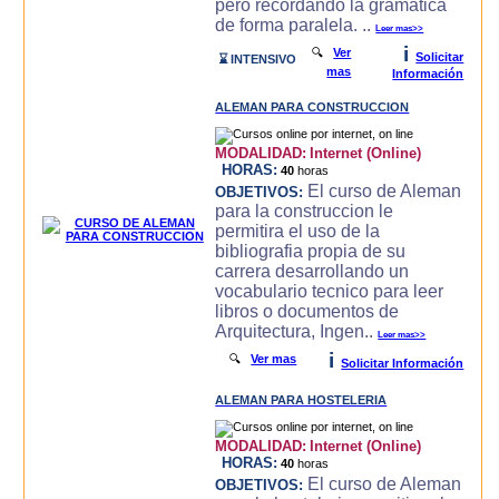
pero recordando la gramatica
de forma paralela. ..
Leer mas>>
i
🔍
Ver
Solicitar
⌛ INTENSIVO
mas
Información
ALEMAN PARA CONSTRUCCION
MODALIDAD:
Internet (Online)
HORAS:
40
horas
El curso de Aleman
OBJETIVOS:
para la construccion le
permitira el uso de la
bibliografia propia de su
carrera desarrollando un
vocabulario tecnico para leer
libros o documentos de
Arquitectura, Ingen..
Leer mas>>
i
🔍
Ver mas
Solicitar Información
ALEMAN PARA HOSTELERIA
MODALIDAD:
Internet (Online)
HORAS:
40
horas
El curso de Aleman
OBJETIVOS: