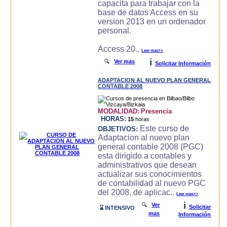
capacita para trabajar con la
base de datos Access en su
version 2013 en un ordenador
personal.
Access 20..
Leer mas>>
i
🔍
Ver mas
Solicitar Información
ADAPTACION AL NUEVO PLAN GENERAL
CONTABLE 2008
MODALIDAD:
Presencia
HORAS:
15
horas
Este curso de
OBJETIVOS:
Adaptacion al nuevo plan
general contable 2008 (PGC)
esta dirigido a contables y
administrativos que desean
actualizar sus conocimientos
de contabilidad al nuevo PGC
del 2008, de aplicac..
Leer mas>>
i
🔍
Ver
Solicitar
⌛ INTENSIVO
mas
Información