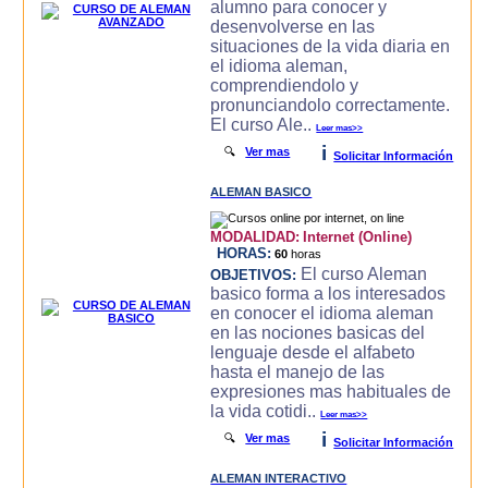
alumno para conocer y
desenvolverse en las
situaciones de la vida diaria en
el idioma aleman,
comprendiendolo y
pronunciandolo correctamente.
El curso Ale..
Leer mas>>
i
🔍
Ver mas
Solicitar Información
ALEMAN BASICO
MODALIDAD:
Internet (Online)
HORAS:
60
horas
El curso Aleman
OBJETIVOS:
basico forma a los interesados
en conocer el idioma aleman
en las nociones basicas del
lenguaje desde el alfabeto
hasta el manejo de las
expresiones mas habituales de
la vida cotidi..
Leer mas>>
i
🔍
Ver mas
Solicitar Información
ALEMAN INTERACTIVO