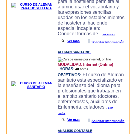
para la hosteleria permitira al
alumno usar el vocabulario y
las expresiones sencillas
usadas en los establecimientos
de hosteleria, haciendo
especial incapie en:
Conocer formas de..
Leer mas>>
i
🔍
Ver mas
Solicitar Información
ALEMAN SANITARIO
MODALIDAD:
Internet (Online)
HORAS:
40
horas
El curso de Aleman
OBJETIVOS:
sanitario esta especializado en
la enseñanza del idioma para
profesionales que trabajan en
el ambito sanitario (doctores,
enfermeros/as, auxiliares de
Enfermeria, celadores..
Leer
mas>>
i
🔍
Ver mas
Solicitar Información
ANALISIS CONTABLE