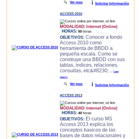
i
🔍
Ver mas
Solicitar Información
ACCESS 2010
MODALIDAD:
Internet (Online)
HORAS:
60
horas
Conocer a fondo
OBJETIVOS:
Access 2010 como
herramienta de BBDD a
pequeña escala. Como se
construye una BBDD con sus
tablas, indices, relaciones,
consultas, etc&#8230; ..
Leer
mas>>
i
🔍
Ver mas
Solicitar Información
ACCESS 2013
MODALIDAD:
Internet (Online)
HORAS:
40
horas
El curso MS
OBJETIVOS:
Access 2013 explica los
conceptos basicos de las
bases de datos relacionales y