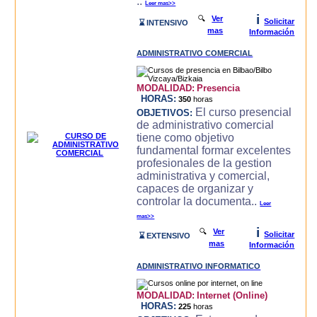
..
Leer mas>>
i
🔍
Ver
Solicitar
⌛ INTENSIVO
mas
Información
ADMINISTRATIVO COMERCIAL
MODALIDAD:
Presencia
HORAS:
350
horas
El curso presencial
OBJETIVOS:
de administrativo comercial
tiene como objetivo
fundamental formar excelentes
profesionales de la gestion
administrativa y comercial,
capaces de organizar y
controlar la documenta..
Leer
mas>>
i
🔍
Ver
Solicitar
⌛ EXTENSIVO
mas
Información
ADMINISTRATIVO INFORMATICO
MODALIDAD:
Internet (Online)
HORAS:
225
horas