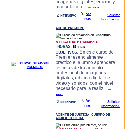
imagenes digitales, edicion y
maquetacion ..
Leer mas>>
i
🔍
Ver
Solicitar
⌛ INTENSIVO
mas
Información
ADOBE PREMIERE
MODALIDAD:
Presencia
HORAS:
15
horas
En este curso de
OBJETIVOS:
Premier esencialmente
practico el alumno aprendera
tecnicas de tratamiento
profesional de imagenes
digitales, edicion digital de
video y sonidos, con el nivel
necesario para la realiz..
Leer
mas>>
i
🔍
Ver
Solicitar
⌛ INTENSIVO
mas
Información
AGENTE DE JUSTICIA: CUERPO DE
AUXILIO JUDICIAL