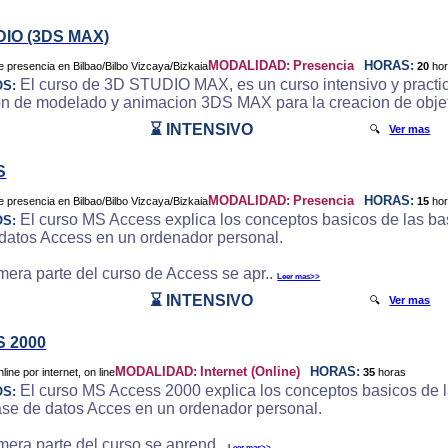
DIO (3DS MAX)
MODALIDAD:
Presencia
HORAS:
20
ho
El curso de 3D STUDIO MAX, es un curso intensivo y practic
OS:
on de modelado y animacion 3DS MAX para la creacion de objeto
⌛ INTENSIVO
🔍
Ver mas
S
MODALIDAD:
Presencia
HORAS:
15
ho
El curso MS Access explica los conceptos basicos de las bas
OS:
datos Access en un ordenador personal.
imera parte del curso de Access se apr..
Leer mas>>
⌛ INTENSIVO
🔍
Ver mas
 2000
MODALIDAD:
Internet (Online)
HORAS:
35
horas
El curso MS Access 2000 explica los conceptos basicos de la
OS:
ase de datos Acces en un ordenador personal.
imera parte del curso se aprend..
Leer mas>>