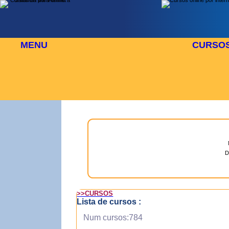
MENU
CURSO
 AGOSTO
⬜
🎓 TUS CURSOS
D
>>CURSOS
Lista de cursos :
Num cursos:784