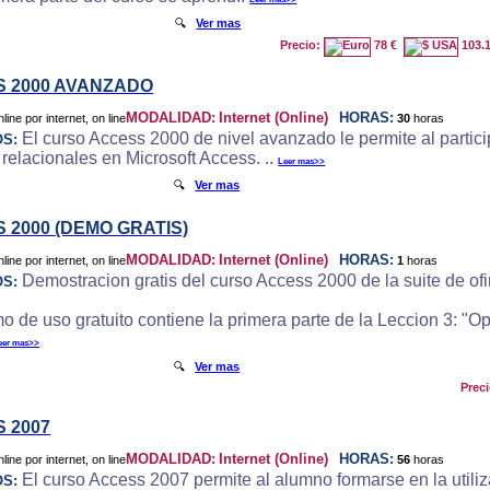
🔍
Ver mas
Precio:
78 €
103.
 2000 AVANZADO
MODALIDAD:
Internet (Online)
HORAS:
30
horas
El curso Access 2000 de nivel avanzado le permite al particip
OS:
 relacionales en Microsoft Access. ..
Leer mas>>
🔍
Ver mas
 2000 (DEMO GRATIS)
MODALIDAD:
Internet (Online)
HORAS:
1
horas
Demostracion gratis del curso Access 2000 de la suite de ofi
OS:
o de uso gratuito contiene la primera parte de la Leccion 3: "
eer mas>>
🔍
Ver mas
Prec
 2007
MODALIDAD:
Internet (Online)
HORAS:
56
horas
El curso Access 2007 permite al alumno formarse en la utili
OS: