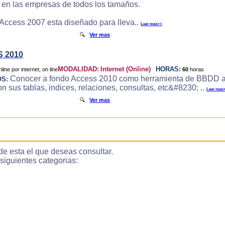
e en las empresas de todos los tamaños.
 Access 2007 esta diseñado para lleva..
Leer mas>>
🔍
Ver mas
 2010
MODALIDAD:
Internet (Online)
HORAS:
60
horas
Conocer a fondo Access 2010 como herramienta de BBDD a
OS:
 sus tablas, indices, relaciones, consultas, etc&#8230; ..
Leer mas
🔍
Ver mas
de esta el que deseas consultar.
guientes categorias: