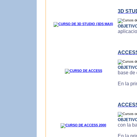
3D STU
OBJETIV
aplicaci
ACCES
OBJETIV
base de 
En la pr
ACCESS
OBJETIV
con la b
En la pr