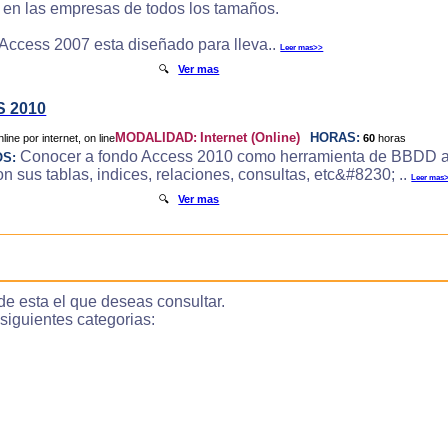
e en las empresas de todos los tamaños.
 Access 2007 esta diseñado para lleva..
Leer mas>>
🔍
Ver mas
 2010
MODALIDAD:
Internet (Online)
HORAS:
60
horas
Conocer a fondo Access 2010 como herramienta de BBDD a
OS:
 sus tablas, indices, relaciones, consultas, etc&#8230; ..
Leer mas
🔍
Ver mas
de esta el que deseas consultar.
guientes categorias: