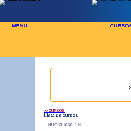
MENU
CURSO
 AGOSTO
⬜
🎓 TUS CURSOS
D
>>CURSOS
Lista de cursos :
Num cursos:784