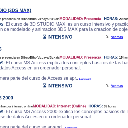
DIO (3DS MAX)
MODALIDAD:
Presencia
HORAS:
20
ho
El curso de 3D STUDIO MAX, es un curso intensivo y practic
OS:
on de modelado y animacion 3DS MAX para la creacion de objeto
⌛ INTENSIVO
🔍
Ver mas
S
MODALIDAD:
Presencia
HORAS:
15
ho
El curso MS Access explica los conceptos basicos de las bas
OS:
datos Access en un ordenador personal.
imera parte del curso de Access se apr..
Leer mas>>
⌛ INTENSIVO
🔍
Ver mas
 2000
MODALIDAD:
Internet (Online)
HORAS:
35
horas
El curso MS Access 2000 explica los conceptos basicos de la
OS:
ase de datos Acces en un ordenador personal.
imera parte del curso se aprend..
Leer mas>>