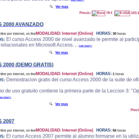
🔍
Ver mas
Precio:
78 €
103.
 2000 AVANZADO
MODALIDAD:
Internet (Online)
HORAS:
30
horas
El curso Access 2000 de nivel avanzado le permite al particip
OS:
 relacionales en Microsoft Access. ..
Leer mas>>
🔍
Ver mas
 2000 (DEMO GRATIS)
MODALIDAD:
Internet (Online)
HORAS:
1
horas
Demostracion gratis del curso Access 2000 de la suite de ofi
OS:
o de uso gratuito contiene la primera parte de la Leccion 3: "
eer mas>>
🔍
Ver mas
Prec
 2007
MODALIDAD:
Internet (Online)
HORAS:
56
horas
El curso Access 2007 permite al alumno formarse en la utili
OS: