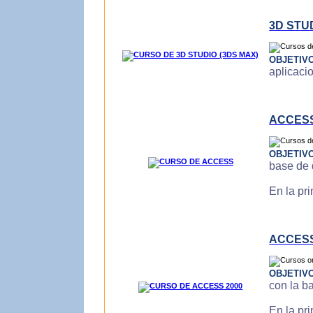
3D STU
OBJETIV
aplicaci
ACCES
OBJETIV
base de 
En la pr
ACCESS
OBJETIV
con la b
En la pr