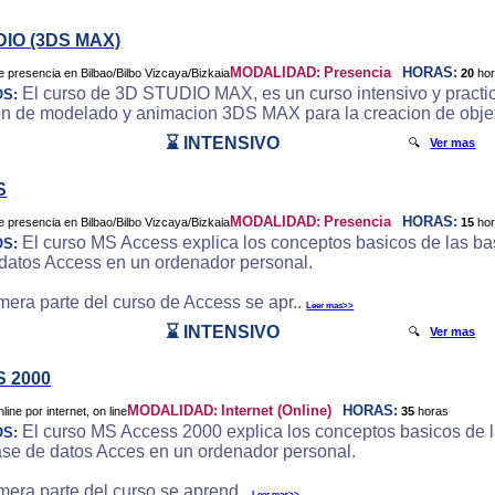
DIO (3DS MAX)
MODALIDAD:
Presencia
HORAS:
20
ho
El curso de 3D STUDIO MAX, es un curso intensivo y practic
OS:
on de modelado y animacion 3DS MAX para la creacion de objeto
⌛ INTENSIVO
🔍
Ver mas
S
MODALIDAD:
Presencia
HORAS:
15
ho
El curso MS Access explica los conceptos basicos de las bas
OS:
datos Access en un ordenador personal.
imera parte del curso de Access se apr..
Leer mas>>
⌛ INTENSIVO
🔍
Ver mas
 2000
MODALIDAD:
Internet (Online)
HORAS:
35
horas
El curso MS Access 2000 explica los conceptos basicos de la
OS:
ase de datos Acces en un ordenador personal.
imera parte del curso se aprend..
Leer mas>>