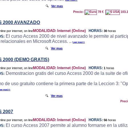
🔍
Ver mas
Precio:
78 €
103.
 2000 AVANZADO
MODALIDAD:
Internet (Online)
HORAS:
30
horas
El curso Access 2000 de nivel avanzado le permite al particip
OS:
 relacionales en Microsoft Access. ..
Leer mas>>
🔍
Ver mas
 2000 (DEMO GRATIS)
MODALIDAD:
Internet (Online)
HORAS:
1
horas
Demostracion gratis del curso Access 2000 de la suite de ofi
OS:
o de uso gratuito contiene la primera parte de la Leccion 3: "
eer mas>>
🔍
Ver mas
Prec
 2007
MODALIDAD:
Internet (Online)
HORAS:
56
horas
El curso Access 2007 permite al alumno formarse en la utili
OS: