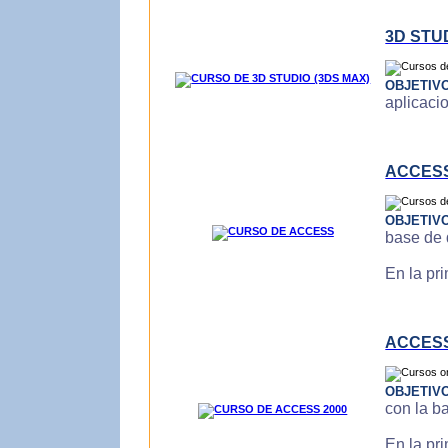
3D STU
OBJETIV
aplicaci
ACCES
OBJETIV
base de 
En la pr
ACCESS
OBJETIV
con la b
En la pr