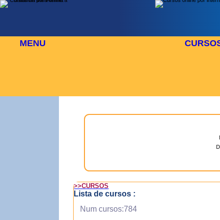
MENU
CURSO
 AGOSTO
⬜
🎓 TUS CURSOS
D
>>CURSOS
Lista de cursos :
Num cursos:784