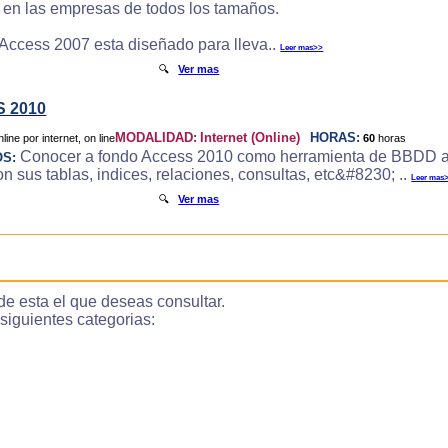
e en las empresas de todos los tamaños.
 Access 2007 esta diseñado para lleva..
Leer mas>>
🔍
Ver mas
 2010
MODALIDAD:
Internet (Online)
HORAS:
60
horas
Conocer a fondo Access 2010 como herramienta de BBDD a
OS:
 sus tablas, indices, relaciones, consultas, etc&#8230; ..
Leer mas
🔍
Ver mas
de esta el que deseas consultar.
guientes categorias: