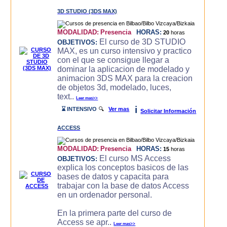
3D STUDIO (3DS MAX)
MODALIDAD:
Presencia
HORAS:
20
horas
El curso de 3D STUDIO
OBJETIVOS:
MAX, es un curso intensivo y practico
con el que se consigue llegar a
dominar la aplicacion de modelado y
animacion 3DS MAX para la creacion
de objetos 3d, modelado, luces,
text..
Leer mas>>
i
⌛ INTENSIVO
🔍
Ver mas
Solicitar Información
ACCESS
MODALIDAD:
Presencia
HORAS:
15
horas
El curso MS Access
OBJETIVOS:
explica los conceptos basicos de las
bases de datos y capacita para
trabajar con la base de datos Access
en un ordenador personal.
En la primera parte del curso de
Access se apr..
Leer mas>>