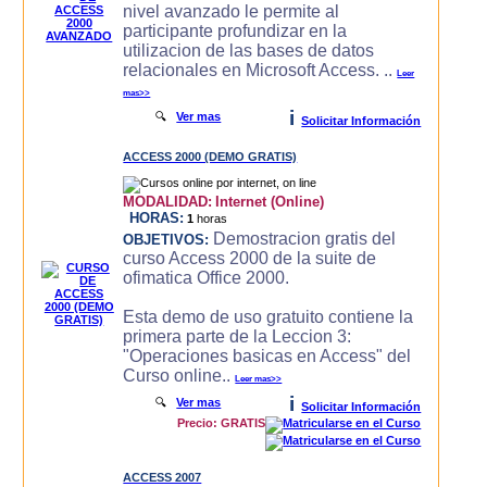
nivel avanzado le permite al
participante profundizar en la
utilizacion de las bases de datos
relacionales en Microsoft Access. ..
Leer
mas>>
i
🔍
Ver mas
Solicitar Información
ACCESS 2000 (DEMO GRATIS)
MODALIDAD:
Internet (Online)
HORAS:
1
horas
Demostracion gratis del
OBJETIVOS:
curso Access 2000 de la suite de
ofimatica Office 2000.
Esta demo de uso gratuito contiene la
primera parte de la Leccion 3:
"Operaciones basicas en Access" del
Curso online..
Leer mas>>
i
🔍
Ver mas
Solicitar Información
Precio: GRATIS
ACCESS 2007