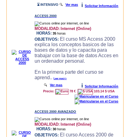
i
⌛ INTENSIVO
🔍
Ver mas
Solicitar Información
ACCESS 2000
MODALIDAD:
Internet (Online)
HORAS:
35
horas
El curso MS Access 2000
OBJETIVOS:
explica los conceptos basicos de las
bases de datos y lo capacita para
trabajar con la base de datos Acces en
un ordenador personal.
En la primera parte del curso se
aprend..
Leer mas>>
i
🔍
Ver mas
Solicitar Información
Precio:
78 €
103.14 $ USA
ACCESS 2000 AVANZADO
MODALIDAD:
Internet (Online)
HORAS:
30
horas
El curso Access 2000 de
OBJETIVOS: