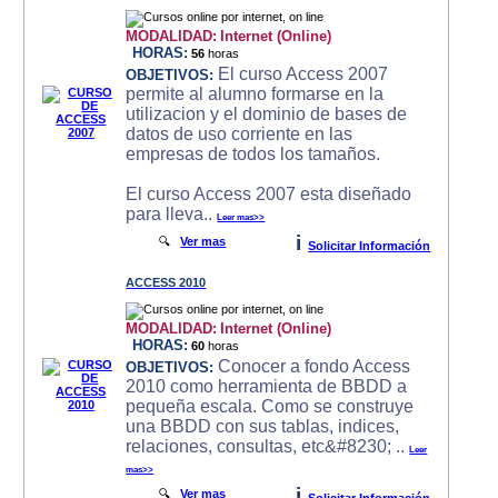
MODALIDAD:
Internet (Online)
HORAS:
56
horas
El curso Access 2007
OBJETIVOS:
permite al alumno formarse en la
utilizacion y el dominio de bases de
datos de uso corriente en las
empresas de todos los tamaños.
El curso Access 2007 esta diseñado
para lleva..
Leer mas>>
i
🔍
Ver mas
Solicitar Información
ACCESS 2010
MODALIDAD:
Internet (Online)
HORAS:
60
horas
Conocer a fondo Access
OBJETIVOS:
2010 como herramienta de BBDD a
pequeña escala. Como se construye
una BBDD con sus tablas, indices,
relaciones, consultas, etc&#8230; ..
Leer
mas>>
i
🔍
Ver mas
Solicitar Información