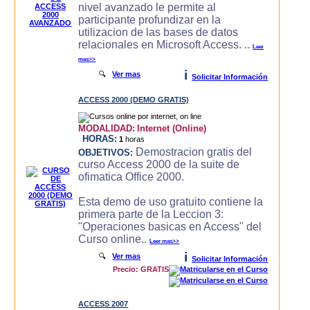
nivel avanzado le permite al
participante profundizar en la
utilizacion de las bases de datos
relacionales en Microsoft Access. ..
Leer
mas>>
i
🔍
Ver mas
Solicitar Información
ACCESS 2000 (DEMO GRATIS)
MODALIDAD:
Internet (Online)
HORAS:
1
horas
Demostracion gratis del
OBJETIVOS:
curso Access 2000 de la suite de
ofimatica Office 2000.
Esta demo de uso gratuito contiene la
primera parte de la Leccion 3:
"Operaciones basicas en Access" del
Curso online..
Leer mas>>
i
🔍
Ver mas
Solicitar Información
Precio: GRATIS
ACCESS 2007