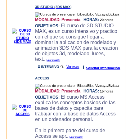
3D STUDIO (3DS MAX)
MODALIDAD:
Presencia
HORAS:
20
horas
El curso de 3D STUDIO
OBJETIVOS:
MAX, es un curso intensivo y practico
con el que se consigue llegar a
dominar la aplicacion de modelado y
animacion 3DS MAX para la creacion
de objetos 3d, modelado, luces,
text..
Leer mas>>
i
⌛ INTENSIVO
🔍
Ver mas
Solicitar Información
ACCESS
MODALIDAD:
Presencia
HORAS:
15
horas
El curso MS Access
OBJETIVOS:
explica los conceptos basicos de las
bases de datos y capacita para
trabajar con la base de datos Access
en un ordenador personal.
En la primera parte del curso de
Access se apr..
Leer mas>>