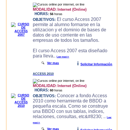
MODALIDAD:
Internet (Online)
HORAS:
56
horas
El curso Access 2007
OBJETIVOS:
permite al alumno formarse en la
utilizacion y el dominio de bases de
datos de uso corriente en las
empresas de todos los tamaños.
El curso Access 2007 esta diseñado
para lleva..
Leer mas>>
i
🔍
Ver mas
Solicitar Información
ACCESS 2010
MODALIDAD:
Internet (Online)
HORAS:
60
horas
Conocer a fondo Access
OBJETIVOS:
2010 como herramienta de BBDD a
pequeña escala. Como se construye
una BBDD con sus tablas, indices,
relaciones, consultas, etc&#8230; ..
Leer
mas>>
i
🔍
Ver mas
Solicitar Información