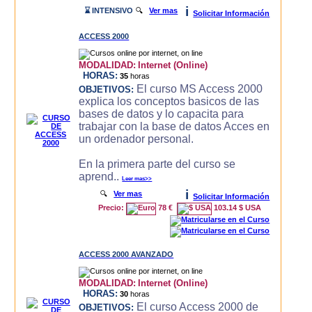
i
⌛ INTENSIVO
🔍
Ver mas
Solicitar Información
ACCESS 2000
MODALIDAD:
Internet (Online)
HORAS:
35
horas
El curso MS Access 2000
OBJETIVOS:
explica los conceptos basicos de las
bases de datos y lo capacita para
trabajar con la base de datos Acces en
un ordenador personal.
En la primera parte del curso se
aprend..
Leer mas>>
i
🔍
Ver mas
Solicitar Información
Precio:
78 €
103.14 $ USA
ACCESS 2000 AVANZADO
MODALIDAD:
Internet (Online)
HORAS:
30
horas
El curso Access 2000 de
OBJETIVOS: