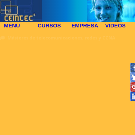
MENU
CURSOS
EMPRESA
VIDEOS
🎓 Másteres de telecomunicaciones, redes y CCNA
▶
≪
❈
⧓
◩