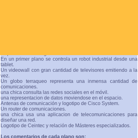
♡
El problema más grande de la comunicación es la ilusión
de que ha tenido lugar.
(George Bernard Shaw)
Descripción del vídeo:
El vídeo nos presenta a un bebé visualizando dibujos
animados en varios dispositivos..
Continua con un plano de una joven muchacho rodeado de
dispositivos tecnologicos.
En un primer plano se controla un robot industrial desde una
tablet.
Un videowall con gran cantidad de televisores emitiendo a la
vez.
Un globo terraqueo representa una inmensa cantidad de
comunicaciones.
una chica consulta las redes sociales en el móvil.
una representacion de datos moviendose en el espacio.
Antenas de comunicación y logotipo de Cisco System.
Un router de comunicaciones.
una chica usa una aplicacion de telecomunicaciones para
diseñar una red.
Logotipo de Ceintec y relación de Másteres especializados.
Los comentarios de cada plano son: