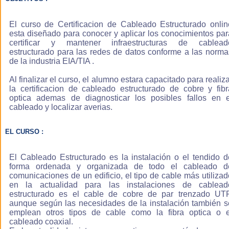
Con nuestro
sistema de e-
El curso de Certificacion de Cableado Estructurado onlin
learning
esta diseñado para conocer y aplicar los conocimientos par
aprenderás en
certificar y mantener infraestructuras de cablead
menos tiempo
estructurado para las redes de datos conforme a las norma
que con un
de la industria EIA/TIA .
método de
estudio
Al finalizar el curso, el alumno estara capacitado para realiz
convencional, ya
la certificacion de cableado estructurado de cobre y fibr
que estudias a tu
optica ademas de diagnosticar los posibles fallos en e
propio ritmo con
cableado y localizar averias.
lo que el
aprovechamiento
es máximo, la
EL CURSO :
materia es
explicada con
El Cableado Estructurado es la instalación o el tendido d
contenidos
forma ordenada y organizada de todo el cableado d
multimedia es
comunicaciones de un edificio, el tipo de cable más utilizad
decir con
en la actualidad para las instalaciones de cablead
ilustraciones,
estructurado es el cable de cobre de par trenzado UTP
esquemas,
aunque según las necesidades de la instalación también s
fotografias,
emplean otros tipos de cable como la fibra optica o e
sonido y videos
cableado coaxial.
por lo que