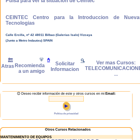
Pulsa para ver la situacion de Ceintec
menor que con
las formas de
estudio
CEINTEC Centro para la Introduccion de Nueva
tradicionales.
Tecnologias
Calle Ercilla, nº 42 48011 Bilbao (Galerias Isalo) Vizcaya
Aprenderás en
(Junto a Metro Indautxu) SPAIN
cualquier
momento
🐻
🔙
✋
🔍
Con los cursos
Ver mas Cursos:
Solicitar
Recomienda
Atras
on-line de
TELECOMUNICACION
Informacion
a un amigo
Ceintec podrás
...
estudiar en
cualquier
momento de las
😊 Deseo recibir información de este y otros cursos en mi
Email:
24 horas del día,
los 365 días del
►
año por lo que
tus ocupaciones
Politica de privacidad
no afectarán a tu
formación ya que
eres tu quien
Otros Cursos Relacionados
decide el horario
MANTENIMIENTO DE EQUIPOS