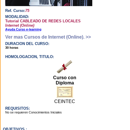
software
inteligente que se
Ref. Curso:
75
adapta al
MODALIDAD:
aprendizaje del
Tutorial CABLEADO DE REDES LOCALES
alumno, de forma
Internet (Online)
Ayuda Curso e-learning
que cuando
estudias el
Ver mas Cursos de Internet (Online). >>
sistema te guía a
DURACION DEL CURSO:
través de tú
30 horas
proceso de
formación,
HOMOLOGACION, TITULO:
evaluando los
conocimientos
adquiridos y
dandote
Curso con
recomendaciones.
Diploma
¿Cuáles son las ventajas del e-
learning frente a otros métodos
CEINTEC
de aprendizaje?
REQUISITOS:
No se requieren Conocimientos Iniciales
Aprenderás más
rápidamente
OBJETIVOS :