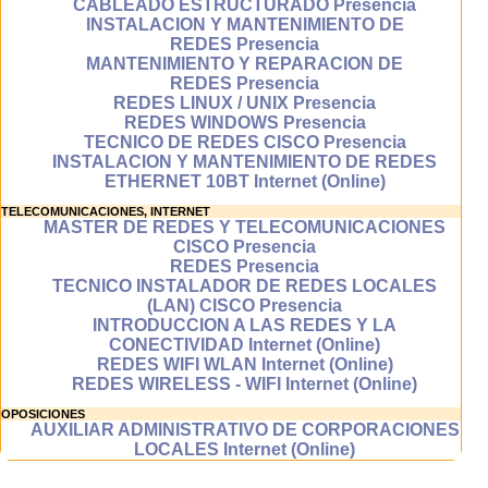
de aprendizaje.
CABLEADO ESTRUCTURADO Presencia
INSTALACION Y MANTENIMIENTO DE
REDES Presencia
MANTENIMIENTO Y REPARACION DE
Aprenderás
REDES Presencia
desde cualquier
REDES LINUX / UNIX Presencia
lugar
REDES WINDOWS Presencia
TECNICO DE REDES CISCO Presencia
Puedes aprender
INSTALACION Y MANTENIMIENTO DE REDES
desde cualquier
ETHERNET 10BT Internet (Online)
ordenador que
TELECOMUNICACIONES, INTERNET
disponga de un
MASTER DE REDES Y TELECOMUNICACIONES
acceso a internet:
CISCO Presencia
desde tu casa o
REDES Presencia
trabajo, desde
TECNICO INSTALADOR DE REDES LOCALES
bibliotecas,
(LAN) CISCO Presencia
cibertecas,
INTRODUCCION A LAS REDES Y LA
cibercafes etc..
CONECTIVIDAD Internet (Online)
REDES WIFI WLAN Internet (Online)
REDES WIRELESS - WIFI Internet (Online)
¿Qué significa que un curso
sea en línea (on-line)?
OPOSICIONES
AUXILIAR ADMINISTRATIVO DE CORPORACIONES
Los cursos en
LOCALES Internet (Online)
línea tambien
llamados on-line