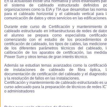
En la actualidad existe una normativa y unos estándares par
asimilarás los
el sistema de cableado estructurado definidos po
conocimientos
organizaciones como la EIA y TIA que desarrollan las norma
de forma más
para el cableado horizontal y el cableado vertical para l
eficaz.
comunicación de datos y otros servicios en las edificaciones
Durante este curso de Certificación y mantenimiento d
cableado estructurado en infraestructuras de redes de datos
Aprenderás
el alumno se prepara como especialista certificador
comodamente
comenzando con el estudio de los procedimientos d
certificación de cableado, los tipos de cables, las medicione
Nuestros cursos
de los diferentes parámetros técnicos del cableado, l
te permiten
calibración de los aparatos de certificación, las medida
aprender comoda
Power Sum y otros temas de gran interés técnico.
y fácilmente ya
que se trata de
Además se estudian temas avanzados como la certificació
cursos virtuales
de instalaciones de cableado de fibra óptica, l
interactivos en
documentación de certificación del cableado y el diagnostic
los que el alumno
y la resolución de fallos en las instalaciones.
adquiere los
Certificación y mantenimiento de cableado estructurado es u
conocimientos
curso adecuado para la preparación de técnicos de redes IC
de una forma
o administradores
natural guiado
por el ordenador
invirtiendo un
esfuerzo mucho