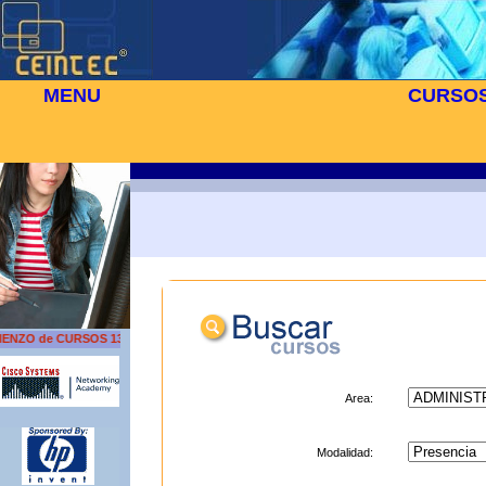
MENU
CURSO
⬜
🎓 TUS CURSOS
NZO de CURSOS 13 DE AGOSTO
Area:
Modalidad: