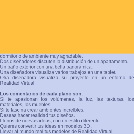
♡
En decoración coloca siempre una pieza controvertida.
Dará tema de conversación a tus invitados.
( Dorothy
Draper.)
Descripción del vídeo:
El vídeo nos presenta una maqueta de varios edificios en fase
de proyecto a contraluz en un amanecer..
Continua con un plano de una bella muchacha en un
dormitorio de ambiente muy agradable.
Dos diseñadores discuten la distribución de un apartamento.
Un baño exterior con una bella panorámica.
Una diseñadora visualiza varios trabajos en una tablet.
Otra diseñadora visualiza su proyecto en un entorno de
Realidad Virtual.
Los comentarios de cada plano son:
Si te apasionan los volúmenes, la luz, las texturas, los
materiales, los muebles.
Si te fascina crear ambientes increíbles.
Deseas hacer realidad tus diseños.
Llenos de nuevas ideas, con un estilo diferente.
Quieres convertir tus ideas en modelos 3D .
Llevar al mundo real tus modelos de Realidad Virtual.