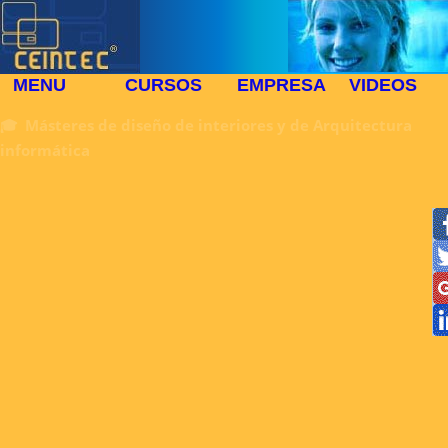
MENU
CURSOS
EMPRESA
VIDEOS
🎓 Másteres de diseño de interiores y de Arquitectura
informática
▶
≪
❈
⧓
◩