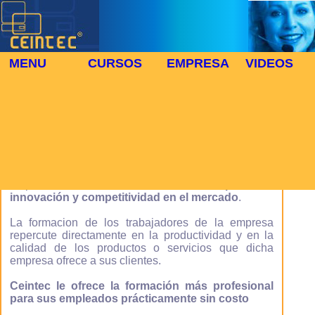
MENU
CURSOS
EMPRESA
VIDEOS
⬜
🎓 PLANES DE FORMACION
Plan de formacion y cursos para Empresas
La formacion
es, una herramienta de productividad
esencial, imprescindible para el desarrollo de una
empresa moderna,
es fundamental para su
innovación y competitividad en el mercado
.
La formacion de los trabajadores de la empresa
repercute directamente en la productividad y en la
calidad de los productos o servicios que dicha
empresa ofrece a sus clientes.
Ceintec le ofrece la formación más profesional
para sus empleados prácticamente sin costo