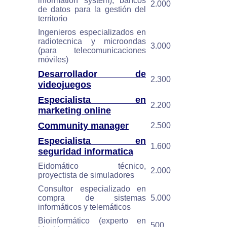
information system), bancos
2.000
de datos para la gestión del
territorio
Ingenieros especializados en
radiotecnica y microondas
3.000
(para telecomunicaciones
móviles)
Desarrollador de
2.300
videojuegos
Especialista en
2.200
marketing online
Community manager
2.500
Especialista en
1.600
seguridad informatica
Eidomático técnico,
2.000
proyectista de simuladores
Consultor especializado en
compra de sistemas
5.000
informáticos y telemáticos
Bioinformático (experto en
500