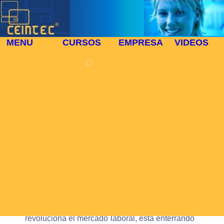
MENU
CURSOS
EMPRESA
VIDEOS
⬜
🎓 TU PROFESION CON FUTURO
Nuevas Profesiones y puestos de trabajo en
2017
La expansión y
extensión las
nuevas
profesiones
relacionadas con la
informática y la
telemática en
pocos años resulta evidente.
El desarrollo de las nuevas tecnologías
revoluciona el mercado laboral, está enterrando