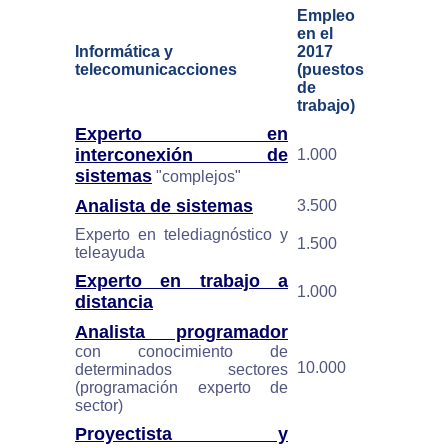
Empleo
en el
Informática y
2017
telecomunicacciones
(puestos
de
trabajo)
Experto en
interconexión de
1.000
sistemas
"complejos"
Analista de sistemas
3.500
Experto en telediagnóstico y
1.500
teleayuda
Experto en trabajo a
1.000
distancia
Analista programador
con conocimiento de
10.000
determinados sectores
(programación experto de
sector)
Proyectista y