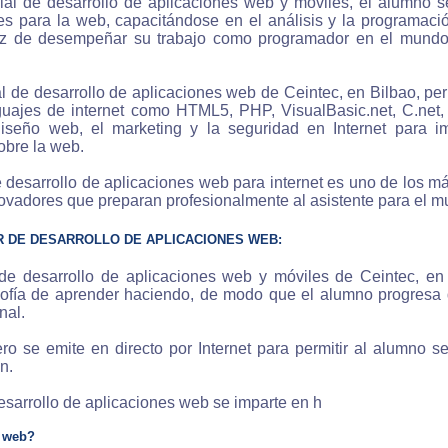
al de desarrollo de aplicaciones web y móviles, el alumno s
es para la web, capacitándose en el análisis y la programaci
az de desempeñar su trabajo como programador en el mundo l
al de desarrollo de aplicaciones web de Ceintec, en Bilbao, p
uajes de internet como HTML5, PHP, VisualBasic.net, C.net, 
iseño web, el marketing y la seguridad en Internet para im
obre la web.
 desarrollo de aplicaciones web para internet es uno de los m
ovadores que preparan profesionalmente al asistente para el m
 DE DESARROLLO DE APLICACIONES WEB:
 de desarrollo de aplicaciones web y móviles de Ceintec, en
osofía de aprender haciendo, de modo que el alumno progresa 
nal.
ro se emite en directo por Internet para permitir al alumno s
n.
esarrollo de aplicaciones web se imparte en h
 web?