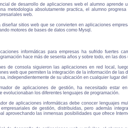
ncial de desarrollo de aplicaciones web el alumno aprende u
na metodologia absolutamente practica, el alumno progresa h
presariales web.
 diseñar sitios web que se convierten en aplicaciones empres
ando motores de bases de datos como Mysql.
caciones informáticas para empresas ha sufrido fuertes cam
ogramación hace más de sesenta años y sobre todo, en las dos 
nes de consola siguieron las aplicaciones en red local, luego
iones web que permiten la integración de la información de las 
sa, independientemente de su ubicación en cualquier lugar de
mador de aplicaciones de gestión, ha necesitado estar en
 evolucionaban los diferentes lenguajes de programación.
ador de aplicaciones informáticas debe conocer lenguajes mult
s empresariales de gestión, distribuidas, pero además inte
bal aprovechando las inmensas posibilidades que ofrece Inter