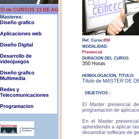
 CURSOS 13 DE AGOSTO
Masteres:
Diseño grafico
Aplicaciones web
Ref. Curso:
890
Diseño Digital
MODALIDAD:
Presencial
Desarrollo de
DURACION DEL CURSO:
videojuegos
350 Horas
Diseño grafico
HOMOLOGACION, TITULO:
Multimedia
Título de MASTER DE 
Redes y
OBJETIVOS :
Telecomunicaciones
El Master presencial de
Programacion
programacion de aplicacio
Arquitectura informatica
En el Master presencial
aprendiendo a aplicar la
Master de Big data
desarrollar software de g