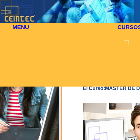
MENU
CURSO
⬜
🎓 CURSO PRESENCIAL 890
PROT
En cum
inform
fiche
Tecnol
para t
El Curso:MASTER DE
Usted 
carácte
caso,
comun
Centr
(Galer