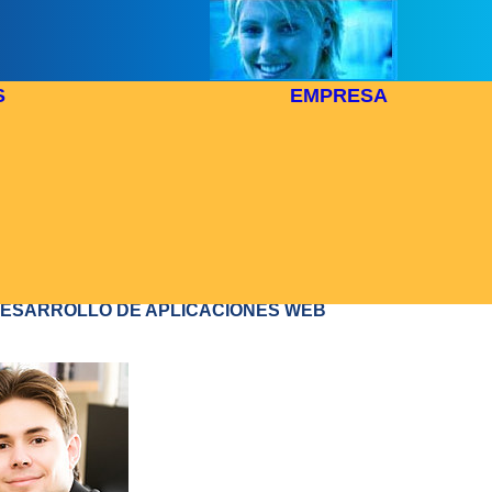
S
EMPRESA
ECCIÓN DE DATOS
plimiento de la Ley Orgánica 15/1999 de 13 de diciembre 
a que los datos personales que nos facilita se registraran 
ro automatizado de Centro para la Introducción de N
ogías, siendo utilizados en virtud de la presente relación comer
enerle informado de nuestros productos y servicios.
 DESARROLLO DE APLICACIONES WEB
tiene derecho a solicitar y obtener información de sus dat
r personal incluidos en el fichero y solicitar la rectificación o
 cancelación de los mismos. Puede ejercer este der
ceintec@ceintec.com
icandolo por email a:
o por escri
o para la Introducción de Nuevas Tecnologías C/ Ercilla 
ías Isalo) - 48011 Bilbao-Bilbo (Vizcaya-Bizkaia) ESPAÑA