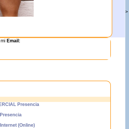
>
n mi
Email:
CIAL Presencia
resencia
ernet (Online)