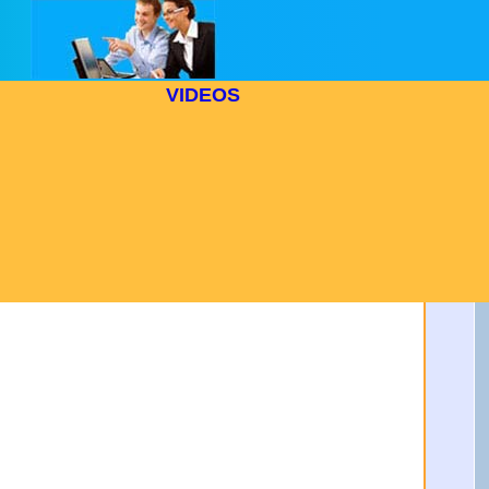
VIDEOS
se le
en un
uevas
cial y
os de
 en su
echo
to a:
42-44