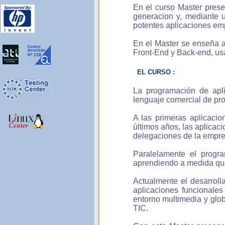
Técnico de Big data
En el curso Master prese
generacion y, mediante u
Cursos especialización:
potentes aplicaciones em
Webmaster
En el Master se enseña a
Front-End y Back-end, us
Diseñador gráfico
EL CURSO :
Diseñador web
La programación de apli
Interiorista
lenguaje comercial de pr
Modelador videojuegos
A las primeras aplicacio
últimos años, las aplicac
Programador de
delegaciones de la empre
móviles
Paralelamente el progra
Programador Web
aprendiendo a medida que
Programador de C++
Actualmente el desarroll
aplicaciones funcionale
Administrativo
entorno multimedia y glo
informático
TIC.
Administrativo