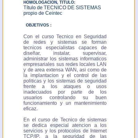
HOMOLOGACION, TITULO:
solicitar y obtener
Título de TECNICO DE SISTEMAS
información de sus datos
propio de Ceintec
de carácter personal
incluidos en el fichero y
OBJETIVOS :
solicitar la rectificación o
en su caso, cancelación
Con el curso Tecnico en Seguridad
de los mismos. Puede
de redes y sistemas se forman
ejercer este derecho
tecnicos especialistas capaces de
comunicandolo por email
diseñar, instalar, supervisar,
a:
administrar los sistemas informaticos
ceintec@ceintec.com
empresariales sus redes locales LAN
o por escrito a: Centro
y de area extensa WAN, asi como de
para la Introducción de
la implantacion y el control de las
Nuevas Tecnologías C/
politicas y los sistemas de seguridad
Ercilla 42-44 (Galerías
frente a los ataques o usos
Isalo) - 48011 Bilbao-
inadecuados por parte de los
Bilbo (Vizcaya-Bizkaia)
usuarios controlando su buen
ESPAÑA
funcionamiento y un mantenimiento
eficaz.
En el curso de Tecnico de sistemas
se dedica especial atencion a los
servicios y los protocolos de Internet
TCP/IP, a la seguridad de las