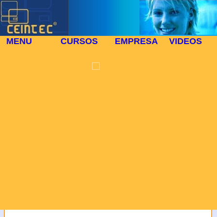
MENU
CURSOS
EMPRESA
VIDEOS
PROTECCIÓN DE
⬜
DATOS
🎓 CURSO PRESENCIAL 8
En cumplimiento de la
Ley Orgánica 15/1999 de
13 de diciembre se le
informa que los datos
personales que nos
facilita se registraran en
un fichero automatizado
El Curso:TECNICO DE SISTEMAS
de Centro para la
Introducción de Nuevas
Tecnologías, siendo
Ref. Curso:
8
utilizados en virtud de la
MODALIDAD:
presente relación
Presencial
comercial y para tenerle
DURACION DEL CURSO:
informado de nuestros
225 Horas
productos y servicios.
Usted tiene derecho a