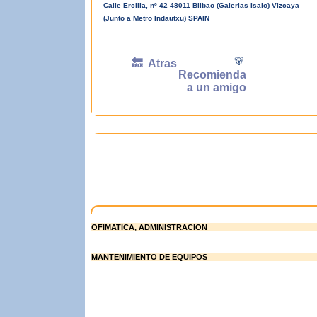
Calle Ercilla, nº 42 48011 Bilbao (Galerias Isalo) Vizcaya
(Junto a Metro Indautxu) SPAIN
Apre
🐻
🔙 Atras
Pue
Recomienda
acce
a un amigo
cibe
Los 
inte
asis
OFIMATICA, ADMINISTRACION
MANTENIMIENTO DE EQUIPOS