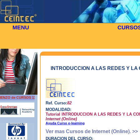
MENU
CURSO
⬜
🎓 CURSOS
Inicio
Cursos
>
>
Curso de INTRODUCCION A LAS REDES Y LA C
El e
En cumpl
nos facil
form
siendo ut
posi
Usted tien
ense
y 
INTRODUCCION A LAS REDES Y LA 
comunic
T
Un s
apre
guía
adqu
NZO de CURSOS 13 DE AGOSTO
Ref. Curso:
82
¿Cu
MODALIDAD:
Tutorial INTRODUCCION A LAS REDES Y LA C
Internet (Online)
Ayuda Curso e-learning
Ver mas Cursos de Internet (Online). >>
Apr
DURACION DEL CURSO: