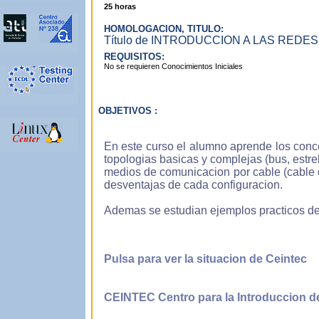
25 horas
Con
que 
HOMOLOGACION, TITULO:
prop
Título de INTRODUCCION A LAS REDES 
es 
REQUISITOS:
ilus
No se requieren Conocimientos Iniciales
asim
OBJETIVOS :
Apr
En este curso el alumno aprende los conce
Nue
topologias basicas y complejas (bus, estrella
que 
medios de comunicacion por cable (cable de
adqu
desventajas de cada configuracion.
ord
form
Ademas se estudian ejemplos practicos de l
Apr
Pulsa para ver la situacion de Ceintec
Con 
mome
CEINTEC Centro para la Introduccion 
tus 
deci