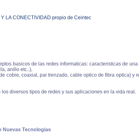
 nuestro sistema de e-learning aprenderás en menos tie
con un método de estudio convencional, ya que estudias a
io ritmo con lo que el aprovechamiento es máximo, la mate
Y LA CONECTIVIDAD propio de Ceintec
explicada con contenidos multimedia es decir 
traciones, esquemas, fotografias, sonido y videos por lo 
ilarás los conocimientos de forma más eficaz.
enderás comodamente
ptos basicos de las redes informaticas: caracteristicas de una
stros cursos te permiten aprender comoda y fácilmente
, anillo etc..),
se trata de cursos virtuales interactivos en los que el alu
 cobre, coaxial, par trenzado, cable optico de fibra optica) y r
iere los conocimientos de una forma natural guiado por
enador invirtiendo un esfuerzo mucho menor que con 
as de estudio tradicionales.
os diversos tipos de redes y sus aplicaciones en la vida real.
enderás en cualquier momento
los cursos on-line de Ceintec podrás estudiar en cualqu
nto de las 24 horas del día, los 365 días del año por lo 
de Nuevas Tecnologias
ocupaciones no afectarán a tu formación ya que eres tu qu
de el horario de aprendizaje.