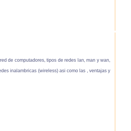
mpo
 tu
ria
con
que
 red de computadores, tipos de redes lan, man y wan,
 ya
mno
edes inalambricas (wireless) asi como las , ventajas y
 el
las
ier
que
ien