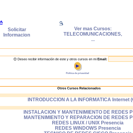
nderás desde cualquier lugar
✋
🔍
Ver mas Cursos:
des aprender desde cualquier ordenador que disponga de
Solicitar
TELECOMUNICACIONES,
so a internet: desde tu casa o trabajo, desde bibliotec
Informacion
...
rtecas, cibercafes etc..
¿Qué significa que un curso sea en línea (on-line)?
😊 Deseo recibir información de este y otros cursos en mi
Email:
►
cursos en línea tambien llamados on-line se realizan a través
Politica de privacidad
rnet en el que aprendes conectado al sistema de enseña
tida el cual esta alojado en un servidor de internet.
Otros Cursos Relacionados
INTRODUCCION A LA INFORMATICA Internet (O
INSTALACION Y MANTENIMIENTO DE REDES Pr
MANTENIMIENTO Y REPARACION DE REDES Pr
REDES LINUX / UNIX Presencia
REDES WINDOWS Presencia