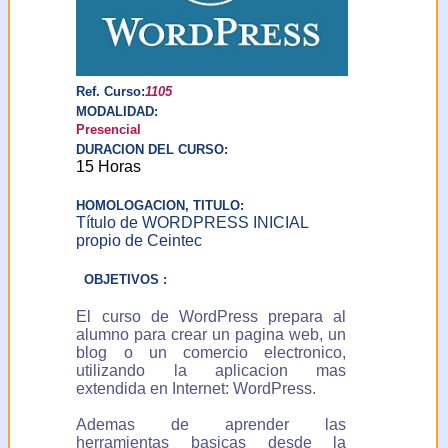
solicitar y obtener
información de sus datos
de carácter personal
incluidos en el fichero y
solicitar la rectificación o
Ref. Curso:
1105
en su caso, cancelación
MODALIDAD:
de los mismos. Puede
Presencial
ejercer este derecho
DURACION DEL CURSO:
comunicandolo por email
15 Horas
a:
ceintec@ceintec.com
HOMOLOGACION, TITULO:
o por escrito a: Centro
Título de WORDPRESS INICIAL
para la Introducción de
propio de Ceintec
Nuevas Tecnologías C/
Ercilla 42-44 (Galerías
OBJETIVOS :
Isalo) - 48011 Bilbao-
Bilbo (Vizcaya-Bizkaia)
El curso de WordPress prepara al
ESPAÑA
alumno para crear un pagina web, un
blog o un comercio electronico,
utilizando la aplicacion mas
extendida en Internet: WordPress.
Ademas de aprender las
herramientas basicas desde la