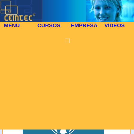
MENU
CURSOS
EMPRESA
VIDEOS
PROTECCIÓN DE
⬜
DATOS
🎓 CURSO PRESENCIAL 1105
En cumplimiento de la
Ley Orgánica 15/1999 de
13 de diciembre se le
informa que los datos
personales que nos
facilita se registraran en
un fichero automatizado
El Curso:WORDPRESS INICIAL
de Centro para la
Introducción de Nuevas
Tecnologías, siendo
utilizados en virtud de la
presente relación
comercial y para tenerle
informado de nuestros
productos y servicios.
Usted tiene derecho a