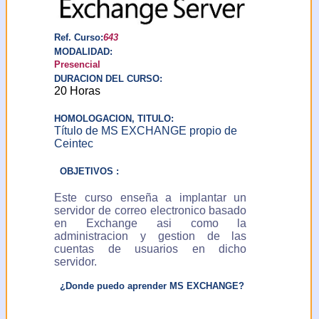
solicitar y obtener
información de sus datos
de carácter personal
Ref. Curso:
643
incluidos en el fichero y
MODALIDAD:
solicitar la rectificación o
Presencial
en su caso, cancelación
DURACION DEL CURSO:
de los mismos. Puede
20 Horas
ejercer este derecho
comunicandolo por email
HOMOLOGACION, TITULO:
a:
Título de MS EXCHANGE propio de
ceintec@ceintec.com
Ceintec
o por escrito a: Centro
para la Introducción de
OBJETIVOS :
Nuevas Tecnologías C/
Ercilla 42-44 (Galerías
Este curso enseña a implantar un
Isalo) - 48011 Bilbao-
servidor de correo electronico basado
Bilbo (Vizcaya-Bizkaia)
en Exchange asi como la
ESPAÑA
administracion y gestion de las
cuentas de usuarios en dicho
servidor.
¿Donde puedo aprender MS EXCHANGE?