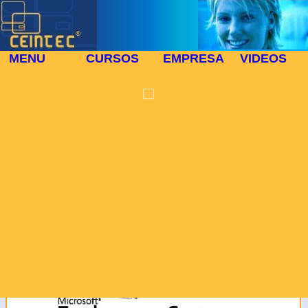
MENU
CURSOS
EMPRESA
VIDEOS
PROTECCIÓN DE
⬜
DATOS
🎓 CURSO PRESENCIAL 643
En cumplimiento de la
Ley Orgánica 15/1999 de
13 de diciembre se le
informa que los datos
personales que nos
facilita se registraran en
un fichero automatizado
El Curso:MS EXCHANGE
de Centro para la
Introducción de Nuevas
Tecnologías, siendo
utilizados en virtud de la
presente relación
comercial y para tenerle
informado de nuestros
productos y servicios.
Usted tiene derecho a