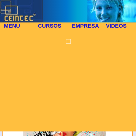
MENU
CURSOS
EMPRESA
VIDEOS
PROTECCIÓN DE
⬜
DATOS
🎓 CURSO PRESENCIAL 1158
En cumplimiento de la
Ley Orgánica 15/1999 de
13 de diciembre se le
informa que los datos
personales que nos
facilita se registraran en
un fichero automatizado
El Curso:MASTER EN CREACION
de Centro para la
PUBLICITARIA
Introducción de Nuevas
Tecnologías, siendo
utilizados en virtud de la
presente relación
comercial y para tenerle
informado de nuestros
productos y servicios.
Usted tiene derecho a