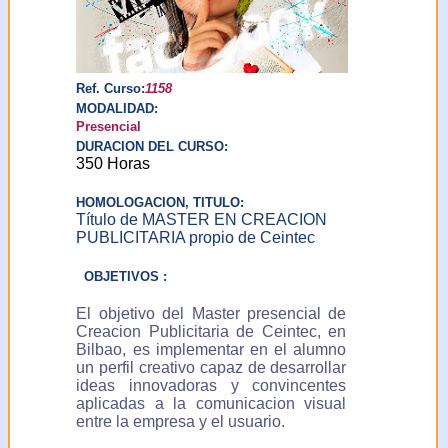
solicitar y obtener
información de sus datos
de carácter personal
incluidos en el fichero y
solicitar la rectificación o
Ref. Curso:
1158
en su caso, cancelación
MODALIDAD:
de los mismos. Puede
Presencial
ejercer este derecho
DURACION DEL CURSO:
comunicandolo por email
350 Horas
a:
ceintec@ceintec.com
HOMOLOGACION, TITULO:
o por escrito a: Centro
Título de MASTER EN CREACION
para la Introducción de
PUBLICITARIA propio de Ceintec
Nuevas Tecnologías C/
Ercilla 42-44 (Galerías
OBJETIVOS :
Isalo) - 48011 Bilbao-
Bilbo (Vizcaya-Bizkaia)
El objetivo del Master presencial de
ESPAÑA
Creacion Publicitaria de Ceintec, en
Bilbao, es implementar en el alumno
un perfil creativo capaz de desarrollar
ideas innovadoras y convincentes
aplicadas a la comunicacion visual
entre la empresa y el usuario.