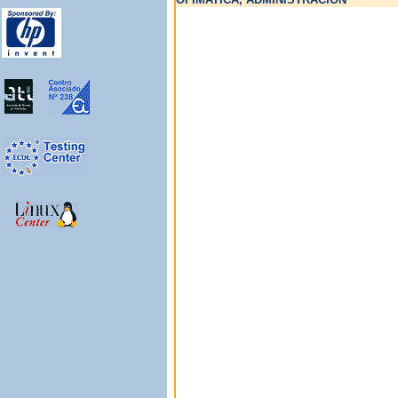
Técnico de Big data
Cursos especialización:
Webmaster
Diseñador gráfico
Diseñador web
Interiorista
Modelador videojuegos
Programador de
móviles
Programador Web
Programador de C++
Administrativo
informático
Administrativo