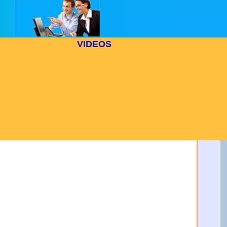
VIDEOS
se le
en un
uevas
cial y
os de
 en su
echo
to a:
42-44