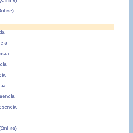
Online)
nline)
ia
cia
ncia
cia
ia
cia
sencia
sencia
)
Online)