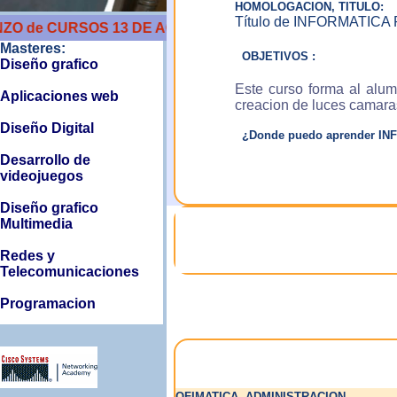
HOMOLOGACION, TITULO:
Título de INFORMATICA
e CURSOS 13 DE AGOSTO
Masteres:
OBJETIVOS :
Diseño grafico
Este curso forma al alum
Aplicaciones web
creacion de luces camaras
Diseño Digital
¿Donde puedo aprender I
Desarrollo de
videojuegos
Diseño grafico
Multimedia
Redes y
Telecomunicaciones
Programacion
Arquitectura informatica
Master de Big data
OFIMATICA, ADMINISTRACION