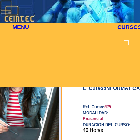
MENU
CURSO
⬜
🎓 CURSO PRESENCIAL 525
PROT
En cum
inform
fiche
Tecnol
para t
El Curso:INFORMATIC
Usted 
carácte
caso,
Ref. Curso:
525
comun
MODALIDAD:
Centr
Presencial
(Galer
DURACION DEL CURSO:
40 Horas