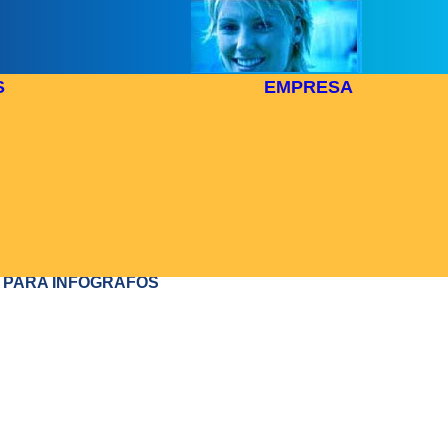
S
EMPRESA
ECCIÓN DE DATOS
plimiento de la Ley Orgánica 15/1999 de 13 de diciembre 
a que los datos personales que nos facilita se registraran 
ro automatizado de Centro para la Introducción de N
ogías, siendo utilizados en virtud de la presente relación comer
enerle informado de nuestros productos y servicios.
A PARA INFOGRAFOS
tiene derecho a solicitar y obtener información de sus dat
r personal incluidos en el fichero y solicitar la rectificación o
 cancelación de los mismos. Puede ejercer este der
ceintec@ceintec.com
icandolo por email a:
o por escri
o para la Introducción de Nuevas Tecnologías C/ Ercilla 
ías Isalo) - 48011 Bilbao-Bilbo (Vizcaya-Bizkaia) ESPAÑA