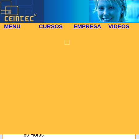
MENU
CURSOS
EMPRESA
VIDEOS
PROTECCIÓN DE
⬜
DATOS
🎓 CURSO PRESENCIAL 504
En cumplimiento de la
Ley Orgánica 15/1999 de
13 de diciembre se le
informa que los datos
personales que nos
facilita se registraran en
un fichero automatizado
El Curso:INFORMATICA PARA
de Centro para la
ASESORIAS LABORALES
Introducción de Nuevas
Tecnologías, siendo
utilizados en virtud de la
Ref. Curso:
504
presente relación
MODALIDAD:
comercial y para tenerle
Presencial
informado de nuestros
DURACION DEL CURSO:
productos y servicios.
60 Horas
Usted tiene derecho a