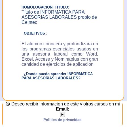
solicitar y obtener
HOMOLOGACION, TITULO:
información de sus datos
Título de INFORMATICA PARA
de carácter personal
ASESORIAS LABORALES propio de
incluidos en el fichero y
Ceintec
solicitar la rectificación o
en su caso, cancelación
OBJETIVOS :
de los mismos. Puede
ejercer este derecho
El alumno conocera y profundizara en
comunicandolo por email
los programas esenciales usados en
a:
una asesoria laboral como Word,
ceintec@ceintec.com
Excel, Access y Nominaplus con gran
o por escrito a: Centro
cantidad de ejercicios de aplicacion
para la Introducción de
Nuevas Tecnologías C/
¿Donde puedo aprender INFORMATICA
Ercilla 42-44 (Galerías
PARA ASESORIAS LABORALES?
Isalo) - 48011 Bilbao-
Bilbo (Vizcaya-Bizkaia)
ESPAÑA
😊 Deseo recibir información de este y otros cursos en mi
Email:
►
Politica de privacidad