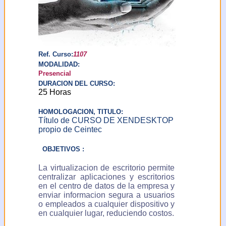
solicitar y obtener
información de sus datos
de carácter personal
incluidos en el fichero y
solicitar la rectificación o
en su caso, cancelación
Ref. Curso:
1107
de los mismos. Puede
MODALIDAD:
ejercer este derecho
Presencial
comunicandolo por email
DURACION DEL CURSO:
a:
25 Horas
ceintec@ceintec.com
o por escrito a: Centro
HOMOLOGACION, TITULO:
para la Introducción de
Título de CURSO DE XENDESKTOP
Nuevas Tecnologías C/
propio de Ceintec
Ercilla 42-44 (Galerías
Isalo) - 48011 Bilbao-
OBJETIVOS :
Bilbo (Vizcaya-Bizkaia)
ESPAÑA
La virtualizacion de escritorio permite
centralizar aplicaciones y escritorios
en el centro de datos de la empresa y
enviar informacion segura a usuarios
o empleados a cualquier dispositivo y
en cualquier lugar, reduciendo costos.