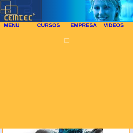
MENU
CURSOS
EMPRESA
VIDEOS
PROTECCIÓN DE
⬜
DATOS
🎓 CURSO PRESENCIAL 1107
En cumplimiento de la
Ley Orgánica 15/1999 de
13 de diciembre se le
informa que los datos
personales que nos
facilita se registraran en
un fichero automatizado
El Curso:CURSO DE
de Centro para la
XENDESKTOP
Introducción de Nuevas
Tecnologías, siendo
utilizados en virtud de la
presente relación
comercial y para tenerle
informado de nuestros
productos y servicios.
Usted tiene derecho a