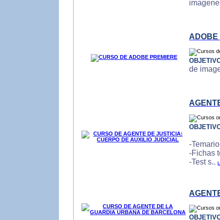
imagenes
ADOBE
OBJETIV
de imagen
AGENTE
OBJETIV
-Temario
-Fichas 
-Test s..
L
AGENTE
OBJETIV