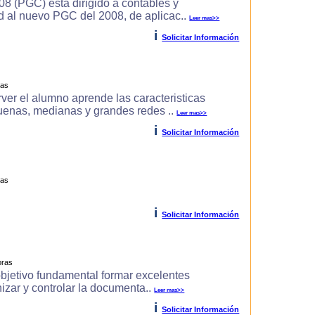
8 (PGC) esta dirigido a contables y
d al nuevo PGC del 2008, de aplicac..
Leer mas>>
i
Solicitar Información
ras
r el alumno aprende las caracteri­sticas
uenas, medianas y grandes redes ..
Leer mas>>
i
Solicitar Información
ras
i
Solicitar Información
oras
objetivo fundamental formar excelentes
izar y controlar la documenta..
Leer mas>>
i
Solicitar Información