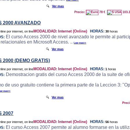
🔍
Ver mas
Precio:
78 €
103.
 2000 AVANZADO
MODALIDAD:
Internet (Online)
HORAS:
30
horas
El curso Access 2000 de nivel avanzado le permite al particip
OS:
 relacionales en Microsoft Access. ..
Leer mas>>
🔍
Ver mas
 2000 (DEMO GRATIS)
MODALIDAD:
Internet (Online)
HORAS:
1
horas
Demostracion gratis del curso Access 2000 de la suite de ofi
OS:
o de uso gratuito contiene la primera parte de la Leccion 3: "
eer mas>>
🔍
Ver mas
Prec
 2007
MODALIDAD:
Internet (Online)
HORAS:
56
horas
El curso Access 2007 permite al alumno formarse en la utili
OS: