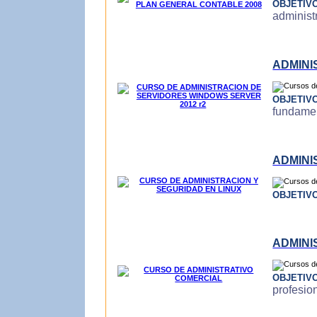
OBJETIV
administ
ADMINI
OBJETIV
fundamen
ADMINI
OBJETIV
ADMINI
OBJETIV
profesio