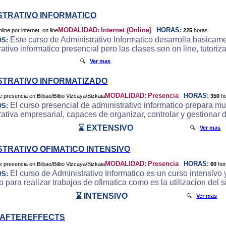
STRATIVO INFORMATICO
MODALIDAD:
Internet (Online)
HORAS:
225
horas
Este curso de Administrativo Informatico desarrolla basicam
OS:
ativo informatico presencial pero las clases son on line, tutori
🔍
Ver mas
STRATIVO INFORMATIZADO
MODALIDAD:
Presencia
HORAS:
350
h
El curso presencial de administrativo informatico prepara m
OS:
rativa empresarial, capaces de organizar, controlar y gestionar 
⌛ EXTENSIVO
🔍
Ver mas
STRATIVO OFIMATICO INTENSIVO
MODALIDAD:
Presencia
HORAS:
60
ho
El curso de Administrativo Informatico es un curso intensivo y
OS:
o para realizar trabajos de ofimatica como es la utilizacion del
⌛ INTENSIVO
🔍
Ver mas
 AFTEREFFECTS