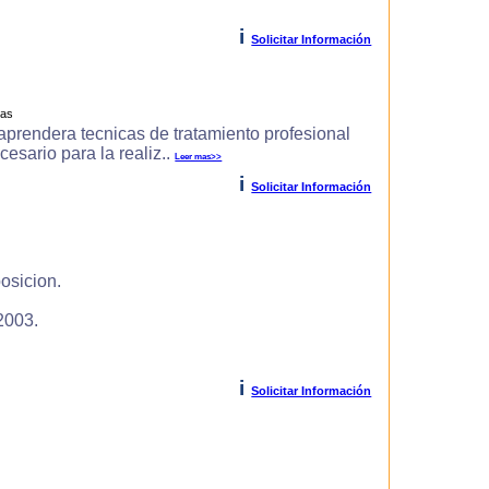
i
Solicitar Información
ras
prendera tecnicas de tratamiento profesional
cesario para la realiz..
Leer mas>>
i
Solicitar Información
osicion.
2003.
i
Solicitar Información