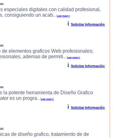
ras
s especiales digitales con calidad profesional,
e, consiguiendo un acab..
Leer mas>>
i
Solicitar Información
ras
 de elementos graficos Web profesionales;
fesionales, ademas de permiti..
Leer mas>>
i
Solicitar Información
ras
 de la potente herramienta de Diseño Grafico
rator es un progra..
Leer mas>>
i
Solicitar Información
ras
icas de diseño grafico, tratamiento de de