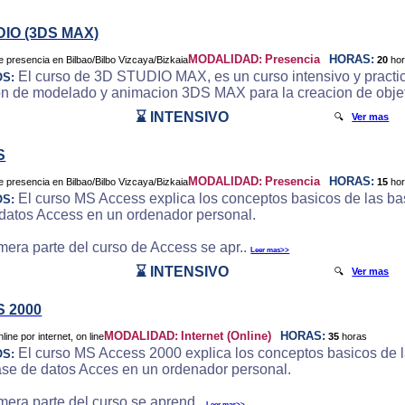
DIO (3DS MAX)
MODALIDAD:
Presencia
HORAS:
20
ho
El curso de 3D STUDIO MAX, es un curso intensivo y practic
OS:
on de modelado y animacion 3DS MAX para la creacion de objeto
⌛ INTENSIVO
🔍
Ver mas
S
MODALIDAD:
Presencia
HORAS:
15
ho
El curso MS Access explica los conceptos basicos de las bas
OS:
datos Access en un ordenador personal.
imera parte del curso de Access se apr..
Leer mas>>
⌛ INTENSIVO
🔍
Ver mas
 2000
MODALIDAD:
Internet (Online)
HORAS:
35
horas
El curso MS Access 2000 explica los conceptos basicos de la
OS:
ase de datos Acces en un ordenador personal.
imera parte del curso se aprend..
Leer mas>>