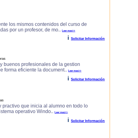
ente los mismos contenidos del curso de
zadas por un profesor, de mo..
Leer mas>>
i
Solicitar Información
oras
uy buenos profesionales de la gestion
de forma eficiente la document..
Leer mas>>
i
Solicitar Información
ras
 practivo que inicia al alumno en todo lo
 sistema operativo Windo..
Leer mas>>
i
Solicitar Información