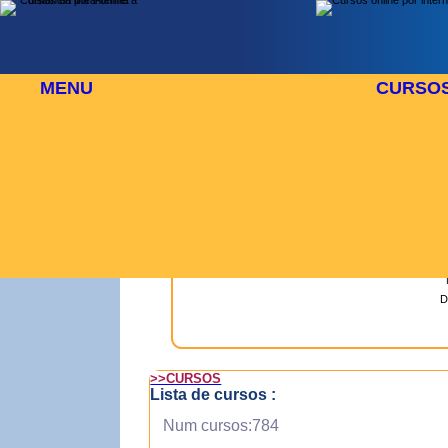
MENU
CURSO
13 DE AGOSTO
⬜
🎓 TUS CURSOS
D
>>CURSOS
Lista de cursos :
Num cursos:784