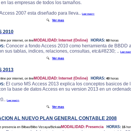
e en las empresas de todos los tamaños.
 Access 2007 esta diseñado para lleva..
Leer mas>>
🔍
Ver mas
 2010
MODALIDAD:
Internet (Online)
HORAS:
60
horas
Conocer a fondo Access 2010 como herramienta de BBDD a
OS:
 sus tablas, indices, relaciones, consultas, etc&#8230; ..
Leer mas
🔍
Ver mas
 2013
MODALIDAD:
Internet (Online)
HORAS:
40
horas
El curso MS Access 2013 explica los conceptos basicos de l
OS:
 con la base de datos Access en su version 2013 en un ordenado
0..
Leer mas>>
🔍
Ver mas
CION AL NUEVO PLAN GENERAL CONTABLE 2008
MODALIDAD:
Presencia
HORAS:
15
ho