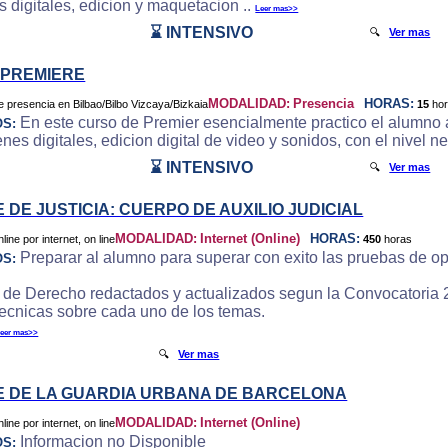
 digitales, edicion y maquetacion ..
Leer mas>>
⌛ INTENSIVO
🔍
Ver mas
 PREMIERE
MODALIDAD:
Presencia
HORAS:
15
ho
En este curso de Premier esencialmente practico el alumno a
OS:
es digitales, edicion digital de video y sonidos, con el nivel ne
⌛ INTENSIVO
🔍
Ver mas
 DE JUSTICIA: CUERPO DE AUXILIO JUDICIAL
MODALIDAD:
Internet (Online)
HORAS:
450
horas
Preparar al alumno para superar con exito las pruebas de op
OS:
 de Derecho redactados y actualizados segun la Convocatoria 
tecnicas sobre cada uno de los temas.
eer mas>>
🔍
Ver mas
 DE LA GUARDIA URBANA DE BARCELONA
MODALIDAD:
Internet (Online)
Informacion no Disponible
OS: