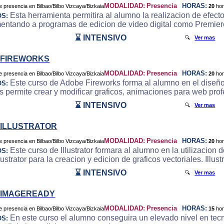
MODALIDAD:
Presencia
HORAS:
20
ho
Esta herramienta permitira al alumno la realizacion de efecto
OS:
ntando a programas de edicion de video digital como Premier
⌛ INTENSIVO
🔍
Ver mas
 FIREWORKS
MODALIDAD:
Presencia
HORAS:
20
ho
Este curso de Adobe Fireworks forma al alumno en el diseño
OS:
s permite crear y modificar graficos, animaciones para web pro
⌛ INTENSIVO
🔍
Ver mas
ILLUSTRATOR
MODALIDAD:
Presencia
HORAS:
20
ho
Este curso de Illustrator formara al alumno en la utilizacion
OS:
ustrator para la creacion y edicion de graficos vectoriales. Illust
⌛ INTENSIVO
🔍
Ver mas
 IMAGEREADY
MODALIDAD:
Presencia
HORAS:
15
ho
En este curso el alumno conseguira un elevado nivel en tecn
OS: