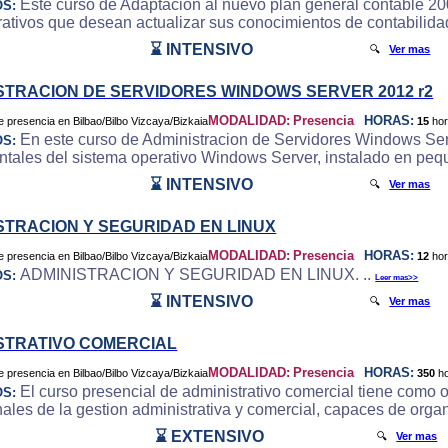
Este curso de Adaptacion al nuevo plan general contable 200
OS:
rativos que desean actualizar sus conocimientos de contabilida
⌛ INTENSIVO
🔍
Ver mas
STRACION DE SERVIDORES WINDOWS SERVER 2012 r2
MODALIDAD:
Presencia
HORAS:
15
ho
En este curso de Administracion de Servidores Windows Serve
OS:
tales del sistema operativo Windows Server, instalado en peq
⌛ INTENSIVO
🔍
Ver mas
STRACION Y SEGURIDAD EN LINUX
MODALIDAD:
Presencia
HORAS:
12
ho
ADMINISTRACION Y SEGURIDAD EN LINUX. ..
OS:
Leer mas>>
⌛ INTENSIVO
🔍
Ver mas
STRATIVO COMERCIAL
MODALIDAD:
Presencia
HORAS:
350
h
El curso presencial de administrativo comercial tiene como 
OS:
nales de la gestion administrativa y comercial, capaces de organ
⌛ EXTENSIVO
🔍
Ver mas