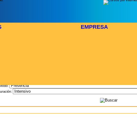
S
EMPRESA
Inicio
> Cursos
Buscar Curso
Area:
Modo:
uración: