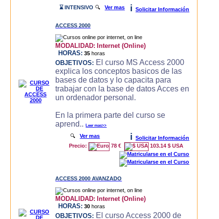
i
⌛ INTENSIVO
🔍
Ver mas
Solicitar Información
ACCESS 2000
MODALIDAD:
Internet (Online)
HORAS:
35
horas
El curso MS Access 2000
OBJETIVOS:
explica los conceptos basicos de las
bases de datos y lo capacita para
trabajar con la base de datos Acces en
un ordenador personal.
En la primera parte del curso se
aprend..
Leer mas>>
i
🔍
Ver mas
Solicitar Información
Precio:
78 €
103.14 $ USA
ACCESS 2000 AVANZADO
MODALIDAD:
Internet (Online)
HORAS:
30
horas
El curso Access 2000 de
OBJETIVOS: