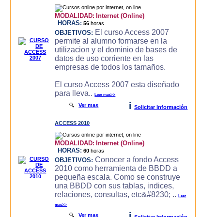
MODALIDAD:
Internet (Online)
HORAS:
56
horas
El curso Access 2007
OBJETIVOS:
permite al alumno formarse en la
utilizacion y el dominio de bases de
datos de uso corriente en las
empresas de todos los tamaños.
El curso Access 2007 esta diseñado
para lleva..
Leer mas>>
i
🔍
Ver mas
Solicitar Información
ACCESS 2010
MODALIDAD:
Internet (Online)
HORAS:
60
horas
Conocer a fondo Access
OBJETIVOS:
2010 como herramienta de BBDD a
pequeña escala. Como se construye
una BBDD con sus tablas, indices,
relaciones, consultas, etc&#8230; ..
Leer
mas>>
i
🔍
Ver mas
Solicitar Información