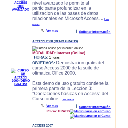
nivel avanzado le permite al
participante profundizar en la
utilizacion de las bases de datos
relacionales en Microsoft Access. ..
Leer
mas>>
i
🔍
Ver mas
Solicitar Información
ACCESS 2000 (DEMO GRATIS)
MODALIDAD:
Internet (Online)
HORAS:
1
horas
Demostracion gratis del
OBJETIVOS:
curso Access 2000 de la suite de
ofimatica Office 2000.
Esta demo de uso gratuito contiene la
primera parte de la Leccion 3:
"Operaciones basicas en Access" del
Curso online..
Leer mas>>
i
🔍
Ver mas
Solicitar Información
Precio: GRATIS
ACCESS 2007