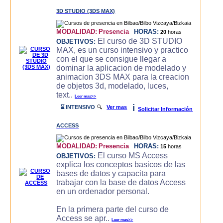
3D STUDIO (3DS MAX)
MODALIDAD:
Presencia
HORAS:
20
horas
El curso de 3D STUDIO
OBJETIVOS:
MAX, es un curso intensivo y practico
con el que se consigue llegar a
dominar la aplicacion de modelado y
animacion 3DS MAX para la creacion
de objetos 3d, modelado, luces,
text..
Leer mas>>
i
⌛ INTENSIVO
🔍
Ver mas
Solicitar Información
ACCESS
MODALIDAD:
Presencia
HORAS:
15
horas
El curso MS Access
OBJETIVOS:
explica los conceptos basicos de las
bases de datos y capacita para
trabajar con la base de datos Access
en un ordenador personal.
En la primera parte del curso de
Access se apr..
Leer mas>>