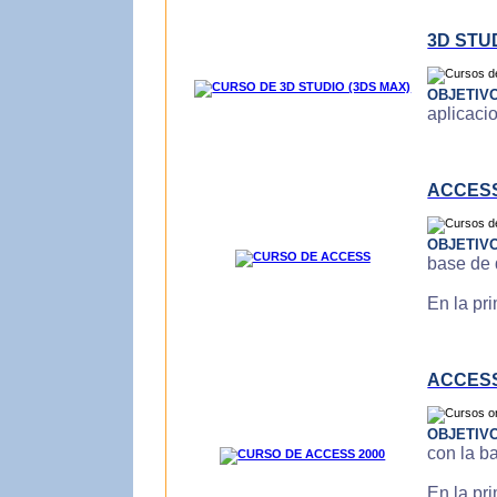
3D STU
OBJETIV
aplicaci
ACCES
OBJETIV
base de 
En la pr
ACCESS
OBJETIV
con la b
En la pr