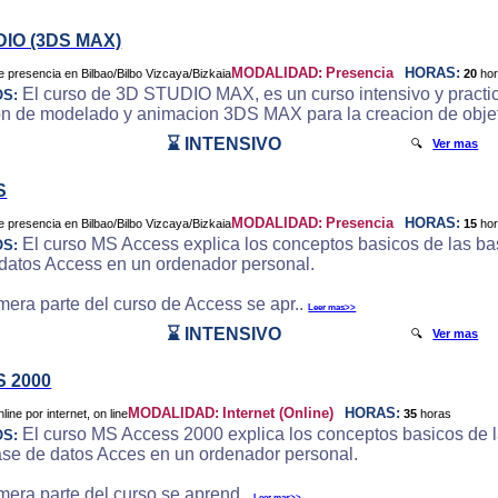
DIO (3DS MAX)
MODALIDAD:
Presencia
HORAS:
20
ho
El curso de 3D STUDIO MAX, es un curso intensivo y practic
OS:
on de modelado y animacion 3DS MAX para la creacion de objeto
⌛ INTENSIVO
🔍
Ver mas
S
MODALIDAD:
Presencia
HORAS:
15
ho
El curso MS Access explica los conceptos basicos de las bas
OS:
datos Access en un ordenador personal.
imera parte del curso de Access se apr..
Leer mas>>
⌛ INTENSIVO
🔍
Ver mas
 2000
MODALIDAD:
Internet (Online)
HORAS:
35
horas
El curso MS Access 2000 explica los conceptos basicos de la
OS:
ase de datos Acces en un ordenador personal.
imera parte del curso se aprend..
Leer mas>>