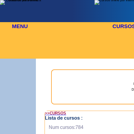
MENU
CURSO
AGOSTO
⬜
🎓 TUS CURSOS
D
>>CURSOS
Lista de cursos :
Num cursos:784