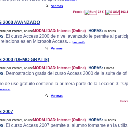
🔍
Ver mas
Precio:
78 €
103.
 2000 AVANZADO
MODALIDAD:
Internet (Online)
HORAS:
30
horas
El curso Access 2000 de nivel avanzado le permite al particip
OS:
 relacionales en Microsoft Access. ..
Leer mas>>
🔍
Ver mas
 2000 (DEMO GRATIS)
MODALIDAD:
Internet (Online)
HORAS:
1
horas
Demostracion gratis del curso Access 2000 de la suite de ofi
OS:
o de uso gratuito contiene la primera parte de la Leccion 3: "
eer mas>>
🔍
Ver mas
Prec
 2007
MODALIDAD:
Internet (Online)
HORAS:
56
horas
El curso Access 2007 permite al alumno formarse en la utili
OS: