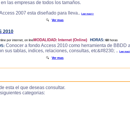
e en las empresas de todos los tamaños.
 Access 2007 esta diseñado para lleva..
Leer mas>>
🔍
Ver mas
 2010
MODALIDAD:
Internet (Online)
HORAS:
60
horas
Conocer a fondo Access 2010 como herramienta de BBDD a
OS:
 sus tablas, indices, relaciones, consultas, etc&#8230; ..
Leer mas
🔍
Ver mas
de esta el que deseas consultar.
guientes categorias: