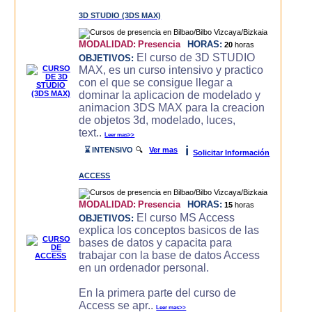
3D STUDIO (3DS MAX)
MODALIDAD:
Presencia
HORAS:
20
horas
El curso de 3D STUDIO
OBJETIVOS:
MAX, es un curso intensivo y practico
con el que se consigue llegar a
dominar la aplicacion de modelado y
animacion 3DS MAX para la creacion
de objetos 3d, modelado, luces,
text..
Leer mas>>
i
⌛ INTENSIVO
🔍
Ver mas
Solicitar Información
ACCESS
MODALIDAD:
Presencia
HORAS:
15
horas
El curso MS Access
OBJETIVOS:
explica los conceptos basicos de las
bases de datos y capacita para
trabajar con la base de datos Access
en un ordenador personal.
En la primera parte del curso de
Access se apr..
Leer mas>>