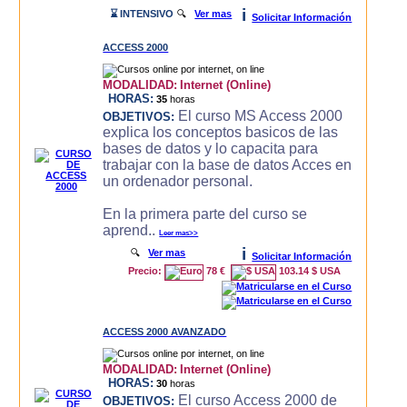
i
⌛ INTENSIVO
🔍
Ver mas
Solicitar Información
ACCESS 2000
MODALIDAD:
Internet (Online)
HORAS:
35
horas
El curso MS Access 2000
OBJETIVOS:
explica los conceptos basicos de las
bases de datos y lo capacita para
trabajar con la base de datos Acces en
un ordenador personal.
En la primera parte del curso se
aprend..
Leer mas>>
i
🔍
Ver mas
Solicitar Información
Precio:
78 €
103.14 $ USA
ACCESS 2000 AVANZADO
MODALIDAD:
Internet (Online)
HORAS:
30
horas
El curso Access 2000 de
OBJETIVOS: