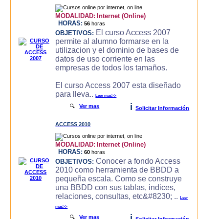
MODALIDAD:
Internet (Online)
HORAS:
56
horas
El curso Access 2007
OBJETIVOS:
permite al alumno formarse en la
utilizacion y el dominio de bases de
datos de uso corriente en las
empresas de todos los tamaños.
El curso Access 2007 esta diseñado
para lleva..
Leer mas>>
i
🔍
Ver mas
Solicitar Información
ACCESS 2010
MODALIDAD:
Internet (Online)
HORAS:
60
horas
Conocer a fondo Access
OBJETIVOS:
2010 como herramienta de BBDD a
pequeña escala. Como se construye
una BBDD con sus tablas, indices,
relaciones, consultas, etc&#8230; ..
Leer
mas>>
i
🔍
Ver mas
Solicitar Información