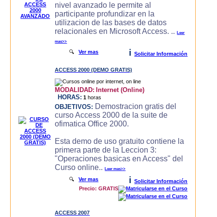
nivel avanzado le permite al
participante profundizar en la
utilizacion de las bases de datos
relacionales en Microsoft Access. ..
Leer
mas>>
i
🔍
Ver mas
Solicitar Información
ACCESS 2000 (DEMO GRATIS)
MODALIDAD:
Internet (Online)
HORAS:
1
horas
Demostracion gratis del
OBJETIVOS:
curso Access 2000 de la suite de
ofimatica Office 2000.
Esta demo de uso gratuito contiene la
primera parte de la Leccion 3:
"Operaciones basicas en Access" del
Curso online..
Leer mas>>
i
🔍
Ver mas
Solicitar Información
Precio: GRATIS
ACCESS 2007