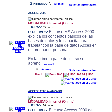
i
⌛ INTENSIVO
🔍
Ver mas
Solicitar Información
ACCESS 2000
MODALIDAD:
Internet (Online)
HORAS:
35
horas
El curso MS Access 2000
OBJETIVOS:
explica los conceptos basicos de las
bases de datos y lo capacita para
trabajar con la base de datos Acces en
un ordenador personal.
En la primera parte del curso se
aprend..
Leer mas>>
i
🔍
Ver mas
Solicitar Información
Precio:
78 €
103.14 $ USA
ACCESS 2000 AVANZADO
MODALIDAD:
Internet (Online)
HORAS:
30
horas
El curso Access 2000 de
OBJETIVOS: