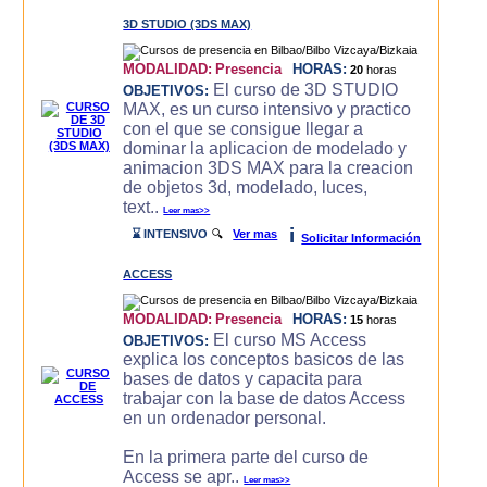
3D STUDIO (3DS MAX)
MODALIDAD:
Presencia
HORAS:
20
horas
El curso de 3D STUDIO
OBJETIVOS:
MAX, es un curso intensivo y practico
con el que se consigue llegar a
dominar la aplicacion de modelado y
animacion 3DS MAX para la creacion
de objetos 3d, modelado, luces,
text..
Leer mas>>
i
⌛ INTENSIVO
🔍
Ver mas
Solicitar Información
ACCESS
MODALIDAD:
Presencia
HORAS:
15
horas
El curso MS Access
OBJETIVOS:
explica los conceptos basicos de las
bases de datos y capacita para
trabajar con la base de datos Access
en un ordenador personal.
En la primera parte del curso de
Access se apr..
Leer mas>>