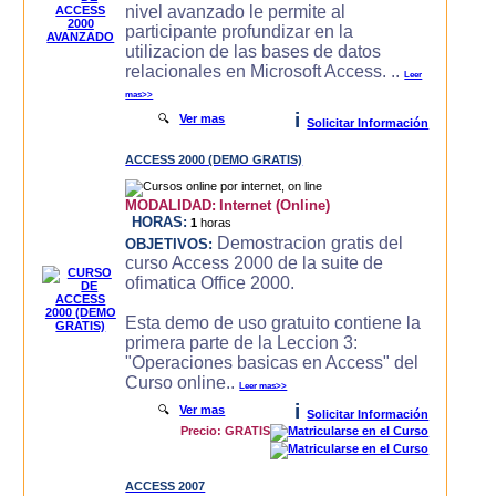
nivel avanzado le permite al
participante profundizar en la
utilizacion de las bases de datos
relacionales en Microsoft Access. ..
Leer
mas>>
i
🔍
Ver mas
Solicitar Información
ACCESS 2000 (DEMO GRATIS)
MODALIDAD:
Internet (Online)
HORAS:
1
horas
Demostracion gratis del
OBJETIVOS:
curso Access 2000 de la suite de
ofimatica Office 2000.
Esta demo de uso gratuito contiene la
primera parte de la Leccion 3:
"Operaciones basicas en Access" del
Curso online..
Leer mas>>
i
🔍
Ver mas
Solicitar Información
Precio: GRATIS
ACCESS 2007