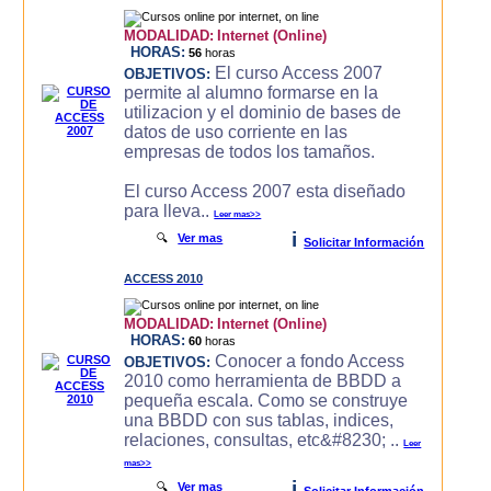
MODALIDAD:
Internet (Online)
HORAS:
56
horas
El curso Access 2007
OBJETIVOS:
permite al alumno formarse en la
utilizacion y el dominio de bases de
datos de uso corriente en las
empresas de todos los tamaños.
El curso Access 2007 esta diseñado
para lleva..
Leer mas>>
i
🔍
Ver mas
Solicitar Información
ACCESS 2010
MODALIDAD:
Internet (Online)
HORAS:
60
horas
Conocer a fondo Access
OBJETIVOS:
2010 como herramienta de BBDD a
pequeña escala. Como se construye
una BBDD con sus tablas, indices,
relaciones, consultas, etc&#8230; ..
Leer
mas>>
i
🔍
Ver mas
Solicitar Información