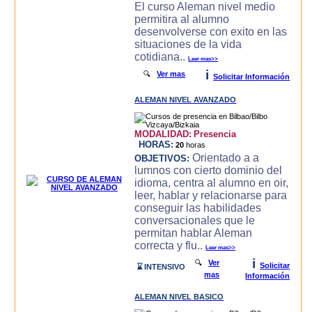
El curso Aleman nivel medio
permitira al alumno
desenvolverse con exito en las
situaciones de la vida
cotidiana..
Leer mas>>
i
🔍
Ver mas
Solicitar Información
ALEMAN NIVEL AVANZADO
MODALIDAD:
Presencia
HORAS:
20
horas
Orientado a a
OBJETIVOS:
lumnos con cierto dominio del
idioma, centra al alumno en oir,
leer, hablar y relacionarse para
conseguir las habilidades
conversacionales que le
permitan hablar Aleman
correcta y flu..
Leer mas>>
i
🔍
Ver
Solicitar
⌛ INTENSIVO
mas
Información
ALEMAN NIVEL BASICO