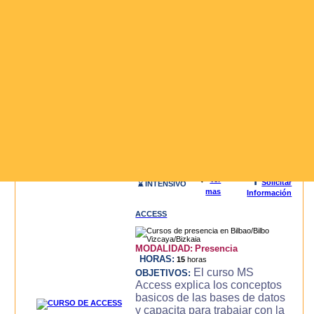
3D STUDIO (3DS MAX)
MODALIDAD:
Presencia
HORAS:
20
horas
El curso de 3D
OBJETIVOS:
STUDIO MAX, es un curso
intensivo y practico con el que
se consigue llegar a dominar la
aplicacion de modelado y
animacion 3DS MAX para la
creacion de objetos 3d,
modelado, luces, text..
Leer mas>>
i
🔍
Ver
Solicitar
⌛ INTENSIVO
mas
Información
ACCESS
MODALIDAD:
Presencia
HORAS:
15
horas
El curso MS
OBJETIVOS:
Access explica los conceptos
basicos de las bases de datos
y capacita para trabajar con la