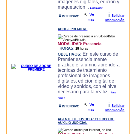
imagenes digitales, edicion y
maquetacion ..
Leer mas>>
i
🔍
Ver
Solicitar
⌛ INTENSIVO
mas
Información
ADOBE PREMIERE
MODALIDAD:
Presencia
HORAS:
15
horas
En este curso de
OBJETIVOS:
Premier esencialmente
practico el alumno aprendera
tecnicas de tratamiento
profesional de imagenes
digitales, edicion digital de
video y sonidos, con el nivel
necesario para la realiz..
Leer
mas>>
i
🔍
Ver
Solicitar
⌛ INTENSIVO
mas
Información
AGENTE DE JUSTICIA: CUERPO DE
AUXILIO JUDICIAL