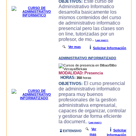
Este curso de
OBJETIVOS:
Administrativo Informatico
desarrolla basicamente los
mismos contenidos del curso
de administrativo informatico
presencial pero las clases son
on line, tutorizadas por un
profesor, de mo..
Leer mas>>
i
🔍
Ver mas
Solicitar Información
ADMINISTRATIVO INFORMATIZADO
MODALIDAD:
Presencia
HORAS:
350
horas
El curso presencial
OBJETIVOS:
de administrativo informatico
prepara muy buenos
profesionales de la gestion
administrativa empresarial,
capaces de organizar, controlar
y gestionar de forma eficiente
la document..
Leer mas>>
i
🔍
Ver
Solicitar
⌛ EXTENSIVO
mas
Información