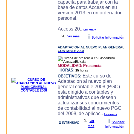
capacita para trabajar con la
base de datos Access en su
version 2013 en un ordenador
personal.
Access 20..
Leer mas>>
i
🔍
Ver mas
Solicitar Información
ADAPTACION AL NUEVO PLAN GENERAL
CONTABLE 2008
MODALIDAD:
Presencia
HORAS:
15
horas
Este curso de
OBJETIVOS:
Adaptacion al nuevo plan
general contable 2008 (PGC)
esta dirigido a contables y
administrativos que desean
actualizar sus conocimientos
de contabilidad al nuevo PGC
del 2008, de aplicac..
Leer mas>>
i
🔍
Ver
Solicitar
⌛ INTENSIVO
mas
Información