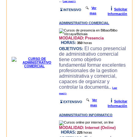
..
Leer mas>>
i
🔍
Ver
Solicitar
⌛ INTENSIVO
mas
Información
ADMINISTRATIVO COMERCIAL
MODALIDAD:
Presencia
HORAS:
350
horas
El curso presencial
OBJETIVOS:
de administrativo comercial
tiene como objetivo
fundamental formar excelentes
profesionales de la gestion
administrativa y comercial,
capaces de organizar y
controlar la documenta..
Leer
mas>>
i
🔍
Ver
Solicitar
⌛ EXTENSIVO
mas
Información
ADMINISTRATIVO INFORMATICO
MODALIDAD:
Internet (Online)
HORAS:
225
horas