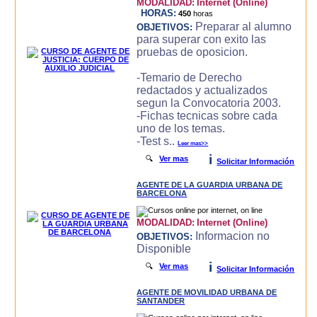
MODALIDAD:
Internet (Online)
HORAS:
450
horas
Preparar al alumno
OBJETIVOS:
para superar con exito las
pruebas de oposicion.
-Temario de Derecho
redactados y actualizados
segun la Convocatoria 2003.
-Fichas tecnicas sobre cada
uno de los temas.
-Test s..
Leer mas>>
i
🔍
Ver mas
Solicitar Información
AGENTE DE LA GUARDIA URBANA DE
BARCELONA
MODALIDAD:
Internet (Online)
Informacion no
OBJETIVOS:
Disponible
i
🔍
Ver mas
Solicitar Información
AGENTE DE MOVILIDAD URBANA DE
SANTANDER