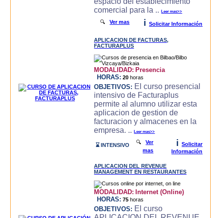
espacio del establecimiento
comercial para la ..
Leer mas>>
i
🔍
Ver mas
Solicitar Información
APLICACION DE FACTURAS,
FACTURAPLUS
MODALIDAD:
Presencia
HORAS:
20
horas
El curso presencial
OBJETIVOS:
intensivo de Facturaplus
permite al alumno utilizar esta
aplicacion de gestion de
facturacion y almacenes en la
empresa. ..
Leer mas>>
i
🔍
Ver
Solicitar
⌛ INTENSIVO
mas
Información
APLICACION DEL REVENUE
MANAGEMENT EN RESTAURANTES
MODALIDAD:
Internet (Online)
HORAS:
75
horas
El curso
OBJETIVOS:
APLICACION DEL REVENUE