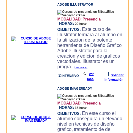
ADOBE ILLUSTRATOR
MODALIDAD:
Presencia
HORAS:
20
horas
Este curso de
OBJETIVOS:
Illustrator formara al alumno en
la utilizacion de la potente
herramienta de Diseño Grafico
Adobe Illustrator para la
creacion y edicion de graficos
vectoriales. Illustrator es un
progra..
Leer mas>>
i
🔍
Ver
Solicitar
⌛ INTENSIVO
mas
Información
ADOBE IMAGEREADY
MODALIDAD:
Presencia
HORAS:
15
horas
En este curso el
OBJETIVOS:
alumno conseguira un elevado
nivel en tecnicas de diseño
grafico, tratamiento de de