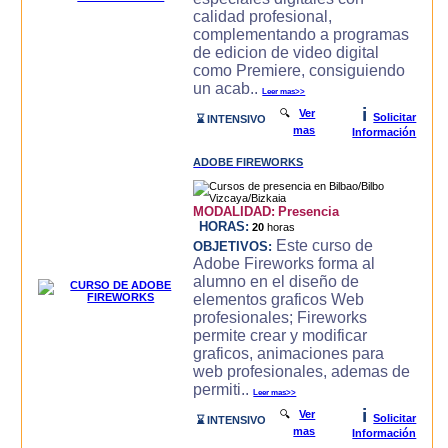
calidad profesional,
complementando a programas
de edicion de video digital
como Premiere, consiguiendo
un acab..
Leer mas>>
i
🔍
Ver
Solicitar
⌛ INTENSIVO
mas
Información
ADOBE FIREWORKS
MODALIDAD:
Presencia
HORAS:
20
horas
Este curso de
OBJETIVOS:
Adobe Fireworks forma al
alumno en el diseño de
elementos graficos Web
profesionales; Fireworks
permite crear y modificar
graficos, animaciones para
web profesionales, ademas de
permiti..
Leer mas>>
i
🔍
Ver
Solicitar
⌛ INTENSIVO
mas
Información