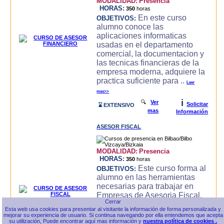
MODALIDAD:
Presencia
HORAS:
350
horas
En este curso
OBJETIVOS:
alumno conoce las
aplicaciones informaticas
usadas en el departamento
comercial, la documentacion y
las tecnicas financieras de la
empresa moderna, adquiere la
practica suficiente para ..
Leer
mas>>
i
🔍
Ver
Solicitar
⌛ EXTENSIVO
mas
Información
ASESOR FISCAL
MODALIDAD:
Presencia
HORAS:
350
horas
Este curso forma al
OBJETIVOS:
alumno en las herramientas
necesarias para trabajar en
Empresas de Asesoria Fiscal,
conoce las herramientas
Esta web usa cookies para presentar al visitante la información de forma personalizada y
ofimaticas, Internet,
mejorar su experiencia de usuario. Si continua navegando por ella entendemos que acepta
Contabilidad General e
su utilización, Puede encontrar aquí mas información y
nuestra política de cookies .