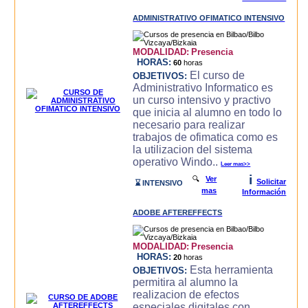
ADMINISTRATIVO OFIMATICO INTENSIVO
MODALIDAD:
Presencia
HORAS:
60
horas
El curso de
OBJETIVOS:
Administrativo Informatico es
un curso intensivo y practivo
que inicia al alumno en todo lo
necesario para realizar
trabajos de ofimatica como es
la utilizacion del sistema
operativo Windo..
Leer mas>>
i
🔍
Ver
Solicitar
⌛ INTENSIVO
mas
Información
ADOBE AFTEREFFECTS
MODALIDAD:
Presencia
HORAS:
20
horas
Esta herramienta
OBJETIVOS:
permitira al alumno la
realizacion de efectos
especiales digitales con