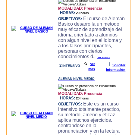
MODALIDAD:
Presencia
HORAS:
20
horas
El curso de Aleman
OBJETIVOS:
Basico desarrolla un metodo
muy eficaz de aprendizaje del
idioma orientado a alumnos
con algun nivel en el idioma y
a los falsos principiantes,
personas con ciertos
conocimientos d..
Leer mas>>
i
🔍
Ver
Solicitar
⌛ INTENSIVO
mas
Información
ALEMAN NIVEL MEDIO
MODALIDAD:
Presencia
HORAS:
20
horas
Este es un curso
OBJETIVOS:
intensivo totalmente practico,
su metodo, ameno y eficaz
aplica muchos ejercicios,
centrandose en la
pronunciacion y en la lectura