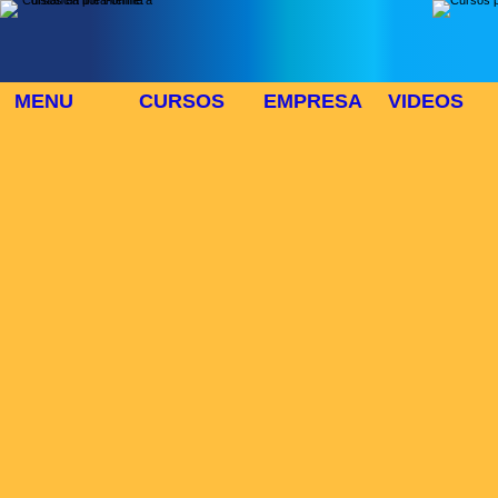
MENU
CURSOS
EMPRESA
VIDEOS
⬜
🎓 TUS CURSOS
Inicio
> Cursos
Buscar Curso
Area:
Modo:
Duración:
>>CURSOS
Lista de cursos :
Num cursos:784