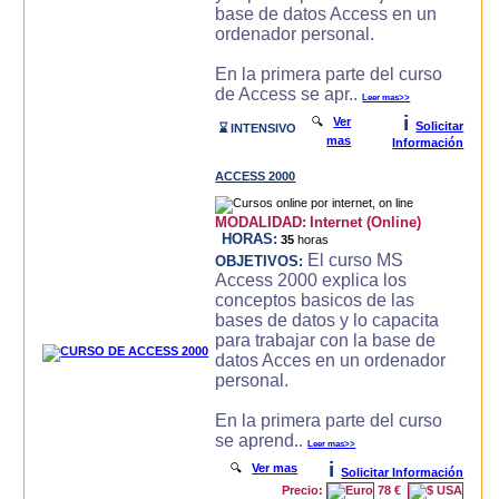
base de datos Access en un
ordenador personal.
En la primera parte del curso
de Access se apr..
Leer mas>>
i
🔍
Ver
Solicitar
⌛ INTENSIVO
mas
Información
ACCESS 2000
MODALIDAD:
Internet (Online)
HORAS:
35
horas
El curso MS
OBJETIVOS:
Access 2000 explica los
conceptos basicos de las
bases de datos y lo capacita
para trabajar con la base de
datos Acces en un ordenador
personal.
En la primera parte del curso
se aprend..
Leer mas>>
i
🔍
Ver mas
Solicitar Información
Precio:
78 €