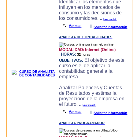
Identificar los elementos que
influyen en los mercados de
consumo y las decisiones de
los consumidores. ..
Leer mas>>
i
🔍
Ver mas
Solicitar Información
ANALISTA DE CONTABILIDADES
MODALIDAD:
Internet (Online)
HORAS:
32
horas
El objetivo de este
OBJETIVOS:
curso es el de aplicar la
contabilidad general a la
empresa.
Analizar Balences y Cuentas
de Resultados y estimar la
proyeccioon de la empresa en
el futuro. ..
Leer mas>>
i
🔍
Ver mas
Solicitar Información
ANALISTA PROGRAMADOR