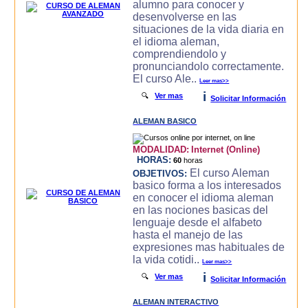
alumno para conocer y
desenvolverse en las
situaciones de la vida diaria en
el idioma aleman,
comprendiendolo y
pronunciandolo correctamente.
El curso Ale..
Leer mas>>
i
🔍
Ver mas
Solicitar Información
ALEMAN BASICO
MODALIDAD:
Internet (Online)
HORAS:
60
horas
El curso Aleman
OBJETIVOS:
basico forma a los interesados
en conocer el idioma aleman
en las nociones basicas del
lenguaje desde el alfabeto
hasta el manejo de las
expresiones mas habituales de
la vida cotidi..
Leer mas>>
i
🔍
Ver mas
Solicitar Información
ALEMAN INTERACTIVO