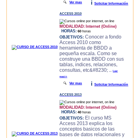
i
🔍
Ver mas
Solicitar Información
ACCESS 2010
MODALIDAD:
Internet (Online)
HORAS:
60
horas
Conocer a fondo
OBJETIVOS:
Access 2010 como
herramienta de BBDD a
pequeña escala. Como se
construye una BBDD con sus
tablas, indices, relaciones,
consultas, etc&#8230; ..
Leer
mas>>
i
🔍
Ver mas
Solicitar Información
ACCESS 2013
MODALIDAD:
Internet (Online)
HORAS:
40
horas
El curso MS
OBJETIVOS:
Access 2013 explica los
conceptos basicos de las
bases de datos relacionales y