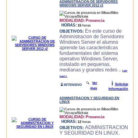
ADMINISTRACION DE SERVIDORES
WINDOWS SERVER 2012 r2
MODALIDAD:
Presencia
HORAS:
15
horas
En este curso de
OBJETIVOS:
Administracion de Servidores
Windows Server el alumno
aprende las caracteri­sticas
fundamentales del sistema
operativo Windows Server,
instalado en pequenas,
medianas y grandes redes ..
Leer
mas>>
i
🔍
Ver
Solicitar
⌛ INTENSIVO
mas
Información
ADMINISTRACION Y SEGURIDAD EN
LINUX
MODALIDAD:
Presencia
HORAS:
12
horas
ADMINISTRACION
OBJETIVOS:
Y SEGURIDAD EN LINUX.