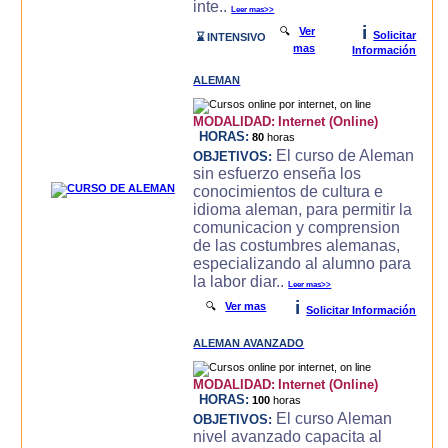
inte..
Leer mas>>
i
🔍
Ver
Solicitar
⌛ INTENSIVO
mas
Información
ALEMAN
MODALIDAD:
Internet (Online)
HORAS:
80
horas
El curso de Aleman
OBJETIVOS:
sin esfuerzo enseña los
conocimientos de cultura e
idioma aleman, para permitir la
comunicacion y comprension
de las costumbres alemanas,
especializando al alumno para
la labor diar..
Leer mas>>
i
🔍
Ver mas
Solicitar Información
ALEMAN AVANZADO
MODALIDAD:
Internet (Online)
HORAS:
100
horas
El curso Aleman
OBJETIVOS:
nivel avanzado capacita al