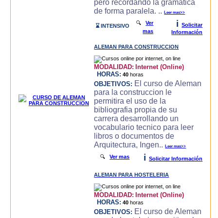
pero recordando la gramatica
de forma paralela. ..
Leer mas>>
i
🔍
Ver
Solicitar
⌛ INTENSIVO
mas
Información
ALEMAN PARA CONSTRUCCION
MODALIDAD:
Internet (Online)
HORAS:
40
horas
El curso de Aleman
OBJETIVOS:
para la construccion le
permitira el uso de la
bibliografia propia de su
carrera desarrollando un
vocabulario tecnico para leer
libros o documentos de
Arquitectura, Ingen..
Leer mas>>
i
🔍
Ver mas
Solicitar Información
ALEMAN PARA HOSTELERIA
MODALIDAD:
Internet (Online)
HORAS:
40
horas
El curso de Aleman
OBJETIVOS: