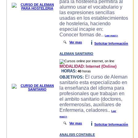
para la hosteleria permitira al
alumno usar el vocabulario y
las expresiones sencillas
usadas en los establecimientos
de hosteleria, haciendo
especial incapie en:
Conocer formas de..
Leer mas>>
i
🔍
Ver mas
Solicitar Información
ALEMAN SANITARIO
MODALIDAD:
Internet (Online)
HORAS:
40
horas
El curso de Aleman
OBJETIVOS:
sanitario esta especializado en
la enseñanza del idioma para
profesionales que trabajan en
el ambito sanitario (doctores,
enfermeros/as, auxiliares de
Enfermeria, celadores..
Leer
mas>>
i
🔍
Ver mas
Solicitar Información
ANALISIS CONTABLE