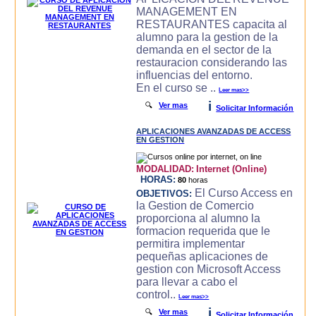
MANAGEMENT EN
RESTAURANTES capacita al
alumno para la gestion de la
demanda en el sector de la
restauracion considerando las
influencias del entorno.
En el curso se ..
Leer mas>>
i
🔍
Ver mas
Solicitar Información
APLICACIONES AVANZADAS DE ACCESS
EN GESTION
MODALIDAD:
Internet (Online)
HORAS:
80
horas
El Curso Access en
OBJETIVOS:
la Gestion de Comercio
proporciona al alumno la
formacion requerida que le
permitira implementar
pequeñas aplicaciones de
gestion con Microsoft Access
para llevar a cabo el
control..
Leer mas>>
i
🔍
Ver mas
Solicitar Información