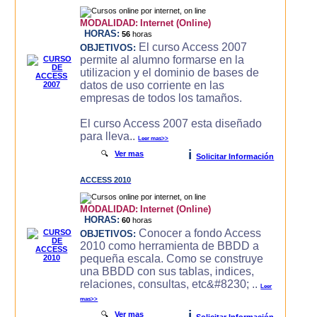
MODALIDAD:
Internet (Online)
HORAS:
56
horas
El curso Access 2007
OBJETIVOS:
permite al alumno formarse en la
utilizacion y el dominio de bases de
datos de uso corriente en las
empresas de todos los tamaños.
El curso Access 2007 esta diseñado
para lleva..
Leer mas>>
i
🔍
Ver mas
Solicitar Información
ACCESS 2010
MODALIDAD:
Internet (Online)
HORAS:
60
horas
Conocer a fondo Access
OBJETIVOS:
2010 como herramienta de BBDD a
pequeña escala. Como se construye
una BBDD con sus tablas, indices,
relaciones, consultas, etc&#8230; ..
Leer
mas>>
i
🔍
Ver mas
Solicitar Información