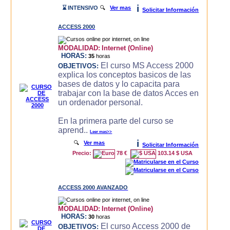
i
⌛ INTENSIVO
🔍
Ver mas
Solicitar Información
ACCESS 2000
MODALIDAD:
Internet (Online)
HORAS:
35
horas
El curso MS Access 2000
OBJETIVOS:
explica los conceptos basicos de las
bases de datos y lo capacita para
trabajar con la base de datos Acces en
un ordenador personal.
En la primera parte del curso se
aprend..
Leer mas>>
i
🔍
Ver mas
Solicitar Información
Precio:
78 €
103.14 $ USA
ACCESS 2000 AVANZADO
MODALIDAD:
Internet (Online)
HORAS:
30
horas
El curso Access 2000 de
OBJETIVOS: