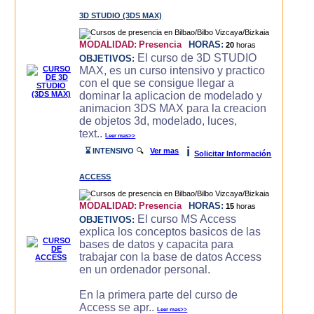
3D STUDIO (3DS MAX)
MODALIDAD:
Presencia
HORAS:
20
horas
El curso de 3D STUDIO
OBJETIVOS:
MAX, es un curso intensivo y practico
con el que se consigue llegar a
dominar la aplicacion de modelado y
animacion 3DS MAX para la creacion
de objetos 3d, modelado, luces,
text..
Leer mas>>
i
⌛ INTENSIVO
🔍
Ver mas
Solicitar Información
ACCESS
MODALIDAD:
Presencia
HORAS:
15
horas
El curso MS Access
OBJETIVOS:
explica los conceptos basicos de las
bases de datos y capacita para
trabajar con la base de datos Access
en un ordenador personal.
En la primera parte del curso de
Access se apr..
Leer mas>>