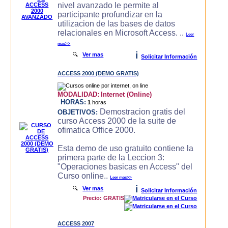
nivel avanzado le permite al
participante profundizar en la
utilizacion de las bases de datos
relacionales en Microsoft Access. ..
Leer
mas>>
i
🔍
Ver mas
Solicitar Información
ACCESS 2000 (DEMO GRATIS)
MODALIDAD:
Internet (Online)
HORAS:
1
horas
Demostracion gratis del
OBJETIVOS:
curso Access 2000 de la suite de
ofimatica Office 2000.
Esta demo de uso gratuito contiene la
primera parte de la Leccion 3:
"Operaciones basicas en Access" del
Curso online..
Leer mas>>
i
🔍
Ver mas
Solicitar Información
Precio: GRATIS
ACCESS 2007