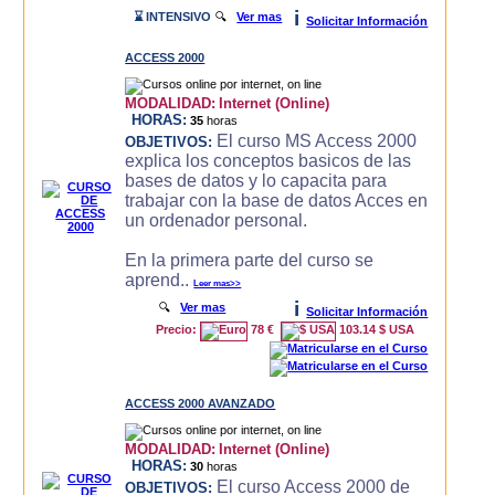
i
⌛ INTENSIVO
🔍
Ver mas
Solicitar Información
ACCESS 2000
MODALIDAD:
Internet (Online)
HORAS:
35
horas
El curso MS Access 2000
OBJETIVOS:
explica los conceptos basicos de las
bases de datos y lo capacita para
trabajar con la base de datos Acces en
un ordenador personal.
En la primera parte del curso se
aprend..
Leer mas>>
i
🔍
Ver mas
Solicitar Información
Precio:
78 €
103.14 $ USA
ACCESS 2000 AVANZADO
MODALIDAD:
Internet (Online)
HORAS:
30
horas
El curso Access 2000 de
OBJETIVOS: