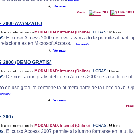
🔍
Ver mas
Precio:
78 €
103.
 2000 AVANZADO
MODALIDAD:
Internet (Online)
HORAS:
30
horas
El curso Access 2000 de nivel avanzado le permite al particip
OS:
 relacionales en Microsoft Access. ..
Leer mas>>
🔍
Ver mas
 2000 (DEMO GRATIS)
MODALIDAD:
Internet (Online)
HORAS:
1
horas
Demostracion gratis del curso Access 2000 de la suite de ofi
OS:
o de uso gratuito contiene la primera parte de la Leccion 3: "
eer mas>>
🔍
Ver mas
Prec
 2007
MODALIDAD:
Internet (Online)
HORAS:
56
horas
El curso Access 2007 permite al alumno formarse en la utili
OS: