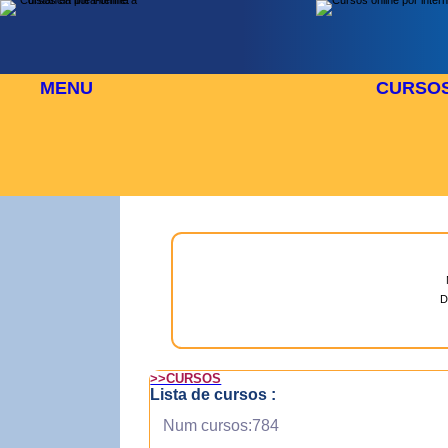
MENU
CURSO
 AGOSTO
⬜
🎓 TUS CURSOS
D
>>CURSOS
Lista de cursos :
Num cursos:784