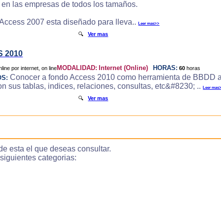
e en las empresas de todos los tamaños.
 Access 2007 esta diseñado para lleva..
Leer mas>>
🔍
Ver mas
 2010
MODALIDAD:
Internet (Online)
HORAS:
60
horas
Conocer a fondo Access 2010 como herramienta de BBDD a
OS:
 sus tablas, indices, relaciones, consultas, etc&#8230; ..
Leer mas
🔍
Ver mas
de esta el que deseas consultar.
guientes categorias: