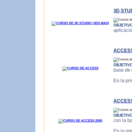
3D STU
OBJETIV
aplicaci
ACCES
OBJETIV
base de 
En la pr
ACCESS
OBJETIV
con la b
En la pr