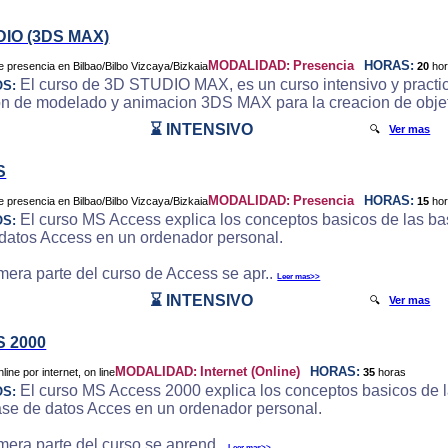
DIO (3DS MAX)
MODALIDAD:
Presencia
HORAS:
20
ho
El curso de 3D STUDIO MAX, es un curso intensivo y practic
OS:
on de modelado y animacion 3DS MAX para la creacion de objeto
⌛ INTENSIVO
🔍
Ver mas
S
MODALIDAD:
Presencia
HORAS:
15
ho
El curso MS Access explica los conceptos basicos de las bas
OS:
datos Access en un ordenador personal.
imera parte del curso de Access se apr..
Leer mas>>
⌛ INTENSIVO
🔍
Ver mas
 2000
MODALIDAD:
Internet (Online)
HORAS:
35
horas
El curso MS Access 2000 explica los conceptos basicos de la
OS:
ase de datos Acces en un ordenador personal.
imera parte del curso se aprend..
Leer mas>>