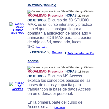
3D STUDIO (3DS MAX)
MODALIDAD:
Presencia
HORAS:
20
horas
El curso de 3D STUDIO
OBJETIVOS:
MAX, es un curso intensivo y practico
con el que se consigue llegar a
dominar la aplicacion de modelado y
animacion 3DS MAX para la creacion
de objetos 3d, modelado, luces,
text..
Leer mas>>
i
⌛ INTENSIVO
🔍
Ver mas
Solicitar Información
ACCESS
MODALIDAD:
Presencia
HORAS:
15
horas
El curso MS Access
OBJETIVOS:
explica los conceptos basicos de las
bases de datos y capacita para
trabajar con la base de datos Access
en un ordenador personal.
En la primera parte del curso de
Access se apr..
Leer mas>>