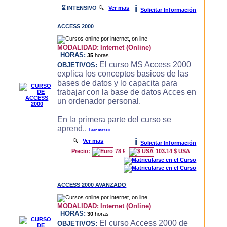
i
⌛ INTENSIVO
🔍
Ver mas
Solicitar Información
ACCESS 2000
MODALIDAD:
Internet (Online)
HORAS:
35
horas
El curso MS Access 2000
OBJETIVOS:
explica los conceptos basicos de las
bases de datos y lo capacita para
trabajar con la base de datos Acces en
un ordenador personal.
En la primera parte del curso se
aprend..
Leer mas>>
i
🔍
Ver mas
Solicitar Información
Precio:
78 €
103.14 $ USA
ACCESS 2000 AVANZADO
MODALIDAD:
Internet (Online)
HORAS:
30
horas
El curso Access 2000 de
OBJETIVOS: