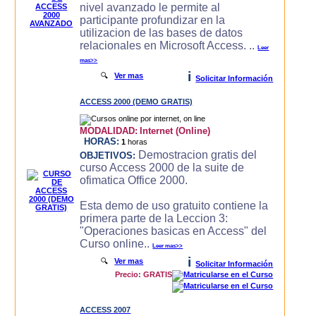
nivel avanzado le permite al
participante profundizar en la
utilizacion de las bases de datos
relacionales en Microsoft Access. ..
Leer
mas>>
i
🔍
Ver mas
Solicitar Información
ACCESS 2000 (DEMO GRATIS)
MODALIDAD:
Internet (Online)
HORAS:
1
horas
Demostracion gratis del
OBJETIVOS:
curso Access 2000 de la suite de
ofimatica Office 2000.
Esta demo de uso gratuito contiene la
primera parte de la Leccion 3:
"Operaciones basicas en Access" del
Curso online..
Leer mas>>
i
🔍
Ver mas
Solicitar Información
Precio: GRATIS
ACCESS 2007