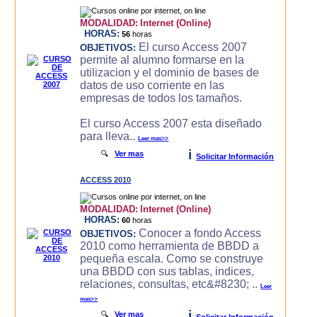
MODALIDAD:
Internet (Online)
HORAS:
56
horas
El curso Access 2007
OBJETIVOS:
permite al alumno formarse en la
utilizacion y el dominio de bases de
datos de uso corriente en las
empresas de todos los tamaños.
El curso Access 2007 esta diseñado
para lleva..
Leer mas>>
i
🔍
Ver mas
Solicitar Información
ACCESS 2010
MODALIDAD:
Internet (Online)
HORAS:
60
horas
Conocer a fondo Access
OBJETIVOS:
2010 como herramienta de BBDD a
pequeña escala. Como se construye
una BBDD con sus tablas, indices,
relaciones, consultas, etc&#8230; ..
Leer
mas>>
i
🔍
Ver mas
Solicitar Información