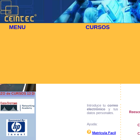
MENU
CURSOS
Matrícula
Comprueba que el
curso que has
seleccionado es el
que deseas realizar.
Dato
O de CURSOS 13 DE AGOSTO
Introduce tu
correo
electrónico
y tus
Reescr
datos personales.
Ayuda:
C
Matricula Facil
C