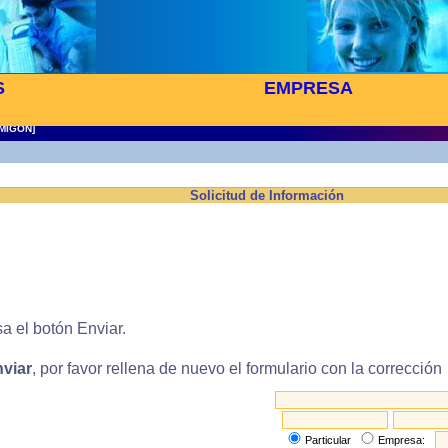
S
EMPRESA
MIGON]
Solicitud de Información
sa el botón Enviar.
viar
, por favor rellena de nuevo el formulario con la corrección
Particular
Empresa: