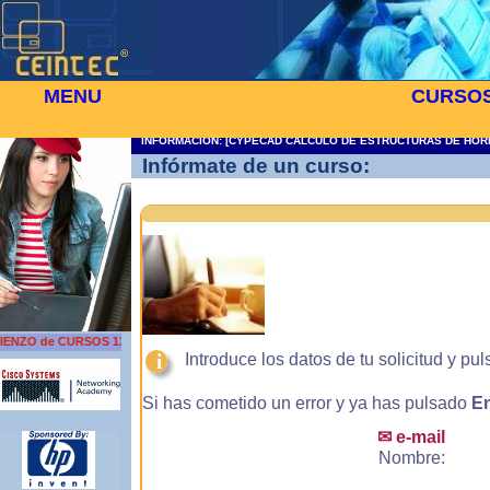
MENU
CURSO
INFORMACION: [CYPECAD CALCULO DE ESTRUCTURAS DE HOR
Infórmate de un curso:
ENZO de CURSOS 13 DE AGOSTO
i
Introduce los datos de tu solicitud y pul
Si has cometido un error y ya has pulsado
En
✉ e-mail
Nombre: