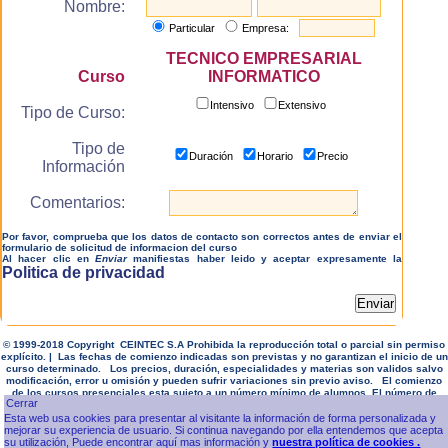
Nombre:
Particular
Empresa:
TECNICO EMPRESARIAL
Curso
INFORMATICO
Intensivo
Extensivo
Tipo de Curso:
Tipo de
Duración
Horario
Precio
Información
Comentarios:
Por favor, comprueba que los datos de contacto son correctos antes de enviar el
formulario de solicitud de informacion del curso
Al hacer clic en
Enviar
manifiestas haber leido y aceptar expresamente la
Politica de privacidad
© 1999-2018 Copyright CEINTEC S.A Prohibida la reproducción total o parcial sin permiso
explícito. | Las fechas de comienzo indicadas son previstas y no garantizan el inicio de un
curso determinado. Los precios, duración, especialidades y materias son validos salvo
modificación, error u omisión y pueden sufrir variaciones sin previo aviso. El comienzo
de los cursos presenciales esta sujeto a un número mínimo de alumnos. El número de
horas de cursos extensivos es aproximado y se refiere a los comenzados en Setiembre.
Esta web usa cookies para presentar al visitante la información de forma personalizada y
mejorar su experiencia de usuario. Si continua navegando por ella entendemos que acepta
su utilización, Puede encontrar aquí mas información y
nuestra política de cookies .