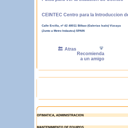
CEINTEC Centro para la Introduccion 
Calle Ercilla, nº 42 48011 Bilbao (Galerias Isalo) Vizcaya
(Junto a Metro Indautxu) SPAIN
🐻
🔙 Atras
Recomienda
a un amigo
OFIMATICA, ADMINISTRACION
MANTENIMIENTO DE EQUIPOS