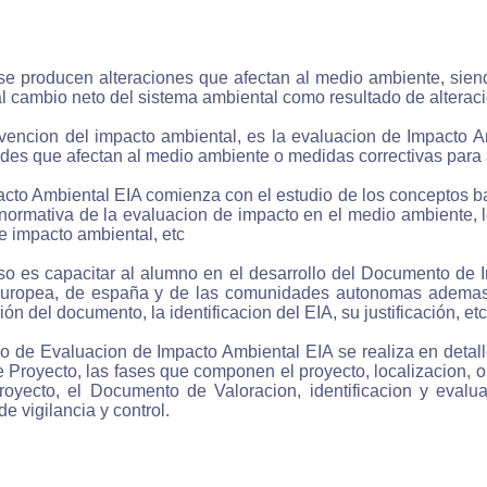
nderás desde cualquier lugar
 se producen alteraciones que afectan al medio ambiente, sie
l cambio neto del sistema ambiental como resultado de alterac
des aprender desde cualquier ordenador que disponga de
so a internet: desde tu casa o trabajo, desde bibliotec
evencion del impacto ambiental, es la evaluacion de Impacto Am
rtecas, cibercafes etc..
ades que afectan al medio ambiente o medidas correctivas para 
to Ambiental EIA comienza con el estudio de los conceptos basi
¿Qué significa que un curso sea en línea (on-line)?
normativa de la evaluacion de impacto en el medio ambiente, l
e impacto ambiental, etc
cursos en línea tambien llamados on-line se realizan a través
rnet en el que aprendes conectado al sistema de enseña
rso es capacitar al alumno en el desarrollo del Documento de 
tida el cual esta alojado en un servidor de internet.
n europea, de españa y de las comunidades autonomas ademas d
n del documento, la identificacion del EIA, su justificación, etc
co de Evaluacion de Impacto Ambiental EIA se realiza en detall
Proyecto, las fases que componen el proyecto, localizacion, ob
royecto, el Documento de Valoracion, identificacion y eval
e vigilancia y control.