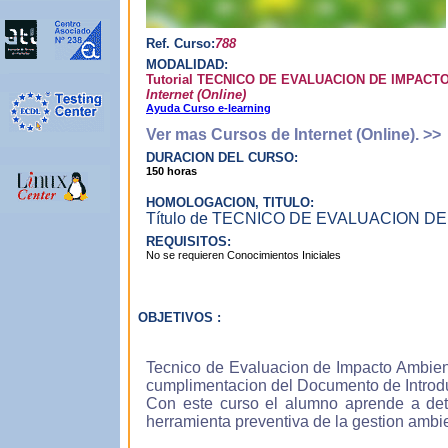
Con
que 
Ref. Curso:
788
prop
MODALIDAD:
es 
Tutorial TECNICO DE EVALUACION DE IMPACT
ilus
Internet (Online)
asim
Ayuda Curso e-learning
Ver mas Cursos de Internet (Online). >>
DURACION DEL CURSO:
150 horas
Apr
HOMOLOGACION, TITULO:
Nue
Título de TECNICO DE EVALUACION DE 
que 
REQUISITOS:
adqu
No se requieren Conocimientos Iniciales
ord
form
OBJETIVOS :
Apr
Tecnico de Evaluacion de Impacto Ambient
cumplimentacion del Documento de Introdu
Con 
Con este curso el alumno aprende a dete
mome
herramienta preventiva de la gestion ambie
tus 
deci