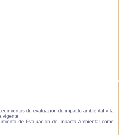
mpo
 tu
ria
con
que
 ya
mno
 el
las
ocedimientos de evaluacion de impacto ambiental y la
 vigente.
ier
cedimiento de Evaluacion de Impacto Ambiental como
que
ien