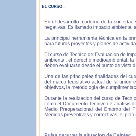
EL CURSO :
Apre
En el desarrollo moderno de la sociedad
negativas. Es llamado impacto ambiental a
Pue
acce
La principal herramienta técnica en la pr
cibe
para futuros proyectos y planes de activid
El curso de Tecnico de Evaluacion de Impac
ambiental, el derecho medioambiental, la 
deben evaluarse desde el punto de vista d
Los 
inte
Una de las principales finalidades del cu
asis
del marco legislativo actual de la unio
objetivos, la metodologia de cumplimentació
Durante la realizacion del curso de Tecni
como el Documento Tecnivo de analisis de 
Medio Preoperacional del Entorno del P
Medidas preventivas y correctivas, el plan d
Pulsa para ver la situacion de Ceintec