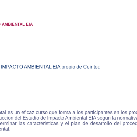
 nuestro sistema de e-learning aprenderás en menos tie
con un método de estudio convencional, ya que estudias a
io ritmo con lo que el aprovechamiento es máximo, la mate
explicada con contenidos multimedia es decir 
O AMBIENTAL EIA
traciones, esquemas, fotografias, sonido y videos por lo 
ilarás los conocimientos de forma más eficaz.
enderás comodamente
stros cursos te permiten aprender comoda y fácilmente
IMPACTO AMBIENTAL EIA propio de Ceintec
se trata de cursos virtuales interactivos en los que el alu
iere los conocimientos de una forma natural guiado por
enador invirtiendo un esfuerzo mucho menor que con 
as de estudio tradicionales.
enderás en cualquier momento
al es un eficaz curso que forma a los participantes en los pr
ccion del Estudio de Impacto Ambiental EIA segun la normativa
los cursos on-line de Ceintec podrás estudiar en cualqu
rminar las caracteristicas y el plan de desarrollo del pro
nto de las 24 horas del día, los 365 días del año por lo 
ntal.
ocupaciones no afectarán a tu formación ya que eres tu qu
de el horario de aprendizaje.