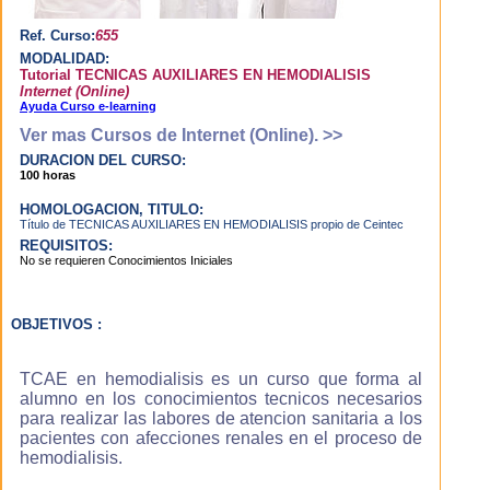
software
inteligente que se
Ref. Curso:
655
adapta al
MODALIDAD:
aprendizaje del
Tutorial TECNICAS AUXILIARES EN HEMODIALISIS
Internet (Online)
alumno, de forma
Ayuda Curso e-learning
que cuando
estudias el
Ver mas Cursos de Internet (Online). >>
sistema te guía a
DURACION DEL CURSO:
través de tú
100 horas
proceso de
HOMOLOGACION, TITULO:
formación,
Título de TECNICAS AUXILIARES EN HEMODIALISIS propio de Ceintec
evaluando los
REQUISITOS:
conocimientos
No se requieren Conocimientos Iniciales
adquiridos y
dandote
recomendaciones.
OBJETIVOS :
¿Cuáles son las ventajas del e-
TCAE en hemodialisis es un curso que forma al
learning frente a otros métodos
de aprendizaje?
alumno en los conocimientos tecnicos necesarios
para realizar las labores de atencion sanitaria a los
pacientes con afecciones renales en el proceso de
Aprenderás más
hemodialisis.
rápidamente