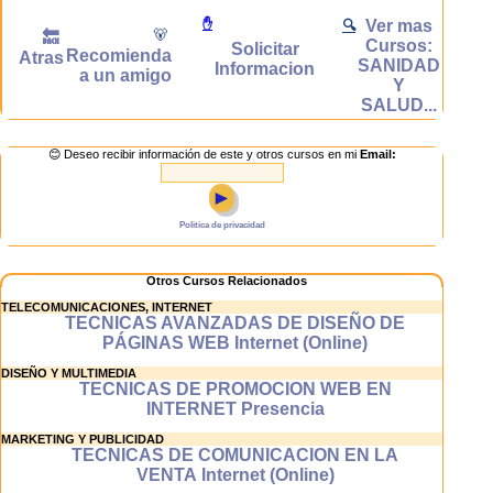
asimilarás los
Ver mas
✋
🔍
conocimientos
🐻
🔙
Cursos:
de forma más
Solicitar
Recomienda
Atras
SANIDAD
eficaz.
Informacion
a un amigo
Y
SALUD...
Aprenderás
😊 Deseo recibir información de este y otros cursos en mi
Email:
comodamente
►
Nuestros cursos
te permiten
Politica de privacidad
aprender comoda
y fácilmente ya
que se trata de
Otros Cursos Relacionados
cursos virtuales
TELECOMUNICACIONES, INTERNET
interactivos en
TECNICAS AVANZADAS DE DISEÑO DE
los que el alumno
PÁGINAS WEB Internet (Online)
adquiere los
DISEÑO Y MULTIMEDIA
conocimientos
TECNICAS DE PROMOCION WEB EN
de una forma
INTERNET Presencia
natural guiado
por el ordenador
MARKETING Y PUBLICIDAD
TECNICAS DE COMUNICACION EN LA
invirtiendo un
VENTA Internet (Online)
esfuerzo mucho