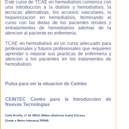
Este curso de TCAE en hemodialisis comienza con
Con nuestro
una introduccion a la dialisis y hemodialisis, la
sistema de e-
tecnicas alternativas, los accesos vasculares, la
learning
heparinizacion en hemodialisis, terminando el
aprenderás en
curso con las dietas de los pacientes renales y
menos tiempo
entratamientos de hemodialisis ademas de la
que con un
atencion al paciente en enfermeria.
método de
estudio
TCAE en hemodialisis es un curso adecuado para
convencional, ya
profesionales y futuros profesionales que requieren
que estudias a tu
aprender o mejorar sus practicas de enfermeria y
propio ritmo con
atencion a los pacientes en los tratamientos de
lo que el
hemodialisis.
aprovechamiento
es máximo, la
materia es
Pulsa para ver la situacion de Ceintec
explicada con
contenidos
multimedia es
CEINTEC Centro para la Introduccion de
decir con
Nuevas Tecnologias
ilustraciones,
esquemas,
fotografias,
Calle Ercilla, nº 42 48011 Bilbao (Galerias Isalo) Vizcaya
sonido y videos
(Junto a Metro Indautxu) SPAIN
por lo que